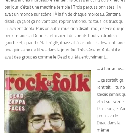
répétaient les morceaux en entier. Ils bossaient cinq ou six heures
par jour, c’était une machine terrible ! Trois percussionnistes, il y
avait un monde sur scène ! À la fin de chaque morceau, Santana
disait : ça ça et ça ne vont pas, reprenant ensuite tous les trucs qui
lui avaient déplu. Puis un autre musicien disait : moi, est-ce que je
peux refaire ça. Donc ils refaisaient des petits bouts à droite à
gauche et, quand c’était réglé, il passait à la suite. Ils devaient faire
une quinzaine de titres dans la journée. Très sérieux. Autant il y
avait des groupes comme le Dead qui étaient vraiment…
… à l’arrache…
… ça sortait, ça
rentrait … tu ne
savais jamais qui
était sur scène.
D’ailleurs je n’ai
jamais vu le
Dead dans la
même