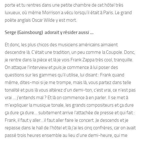
porte et tu rentres dans une petite chambre de cet hôtel très
luxueux, où même Morrison a vécu lorsqu’il était à Paris. Le grand
poète anglais Oscar Wilde y est mort.
Serge (Gainsbourg) adorait y résider aussi …
Et donc, les plus chicos des musiciens américains aimaient
descendre là. C’était une tradition, un peu comme la Coupole. Donc,
je rentre dans la pièce et là je vois Frank Zappa très cool, tranquille.
On attaque l’interview et puis je commence à lui poser des
questions sur les gammes qu’il utilise, lui disant : Frank quand
même, dites-moi si je me trompe, mais là, vous partez dans telle
tonalité et puis là vous altérez d’un demi-ton, c’est vrai, ce n’est pas
vrai … j’entends mal ? Et là on commence à en parler. Il se met à
m’expliquer la musique tonale, les grands compositeurs et ça dure
ça dure ça dure… subitement arrive l’attachée de presse et qui fait :
Frank, il faut y aller…il faut aller faire le concert. Je descends et je
repasse dans le hall de l’hôtel et là j’ai les cinq confrères, car on avait
passé trois heures ensemble au lieu d’une demi-heure, qui me