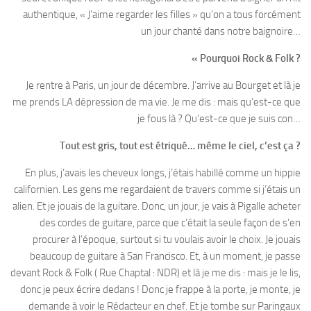
authentique, « J’aime regarder les filles » qu’on a tous forcément
un jour chanté dans notre baignoire…
« Pourquoi Rock & Folk ?
Je rentre à Paris, un jour de décembre. J’arrive au Bourget et là je
me prends LA dépression de ma vie. Je me dis : mais qu’est-ce que
je fous là ? Qu’est-ce que je suis con…
Tout est gris, tout est étriqué… même le ciel, c’est ça ?
En plus, j’avais les cheveux longs, j’étais habillé comme un hippie
californien. Les gens me regardaient de travers comme si j’étais un
alien. Et je jouais de la guitare. Donc, un jour, je vais à Pigalle acheter
des cordes de guitare, parce que c’était la seule façon de s’en
procurer à l’époque, surtout si tu voulais avoir le choix. Je jouais
beaucoup de guitare à San Francisco. Et, à un moment, je passe
devant Rock & Folk ( Rue Chaptal : NDR) et là je me dis : mais je le lis,
donc je peux écrire dedans ! Donc je frappe à la porte, je monte, je
demande à voir le Rédacteur en chef. Et je tombe sur Paringaux