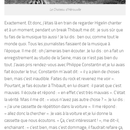
Le Chateau d’Hérouville
Exactement. Et donc, j’étais là en train de regarder Higelin chanter
et à un moment, pendant un break Thibault me dit : je suis sûr que
tu fais de la musique toi aussi ! Je lui dis : ben oui, comme tout le
monde quoi. Tous les journalistes faisaient de la musique à
l’époque. Il me dit : oh j’aimerais bien écouter. Je lui dis : on a fait un
enregistrement au studio de la Seine, mais ce n’est pas bien du
tout. J’avais pris rendez-vous avec Philippe Constantin et je lui avais
fait écouter le truc. Constantin m’avait dit : « il y a plein de choses
bien, mais c’est inaudible. Faites du rock et revenez me voir ».
Pourtant, je fais écouter à Thibault, en lui disant : il parait que c’est
mauvais. Il écoute et répond : « en effet c’est très mauvais ». C’était
la vérité. Mais il me dit : » vous n’avez pas autre chose ? ». Je lui dis :
« j’ai une cassette de répétition dans la voiture ». Il me répond :
« allez donc la chercher ». Je vais à la voiture et je lui donne la
cassette que nous écoutons. « Ça, c’est intéressant ! », me dit-il,
enchainant : « c’est bien, mais c’est dommage, il faudrait refaire ça,