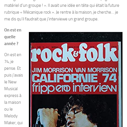
matériel d’un groupe ! ». Il avait une idée en tête qui était la future
rubrique « Mécanique rock ». Je rentre à la maison, je cherche… je
me dis qu’il faudrait que j’interviewe un grand groupe.
On est en
quelle
année ?
On est en
74, je
pense. Et
puis j’avais
le New
Musical
express à
la maison
ou le
Melody
Maker, qui