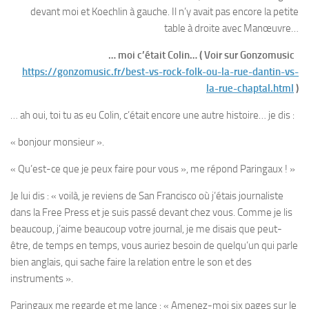
devant moi et Koechlin à gauche. Il n’y avait pas encore la petite
table à droite avec Manœuvre…
… moi c’était Colin… ( Voir sur Gonzomusic
https://gonzomusic.fr/best-vs-rock-folk-ou-la-rue-dantin-vs-
la-rue-chaptal.html
)
… ah oui, toi tu as eu Colin, c’était encore une autre histoire… je dis :
« bonjour monsieur ».
« Qu’est-ce que je peux faire pour vous », me répond Paringaux ! »
Je lui dis : « voilà, je reviens de San Francisco où j’étais journaliste
dans la Free Press et je suis passé devant chez vous. Comme je lis
beaucoup, j’aime beaucoup votre journal, je me disais que peut-
être, de temps en temps, vous auriez besoin de quelqu’un qui parle
bien anglais, qui sache faire la relation entre le son et des
instruments ».
Paringaux me regarde et me lance : « Amenez-moi six pages sur le