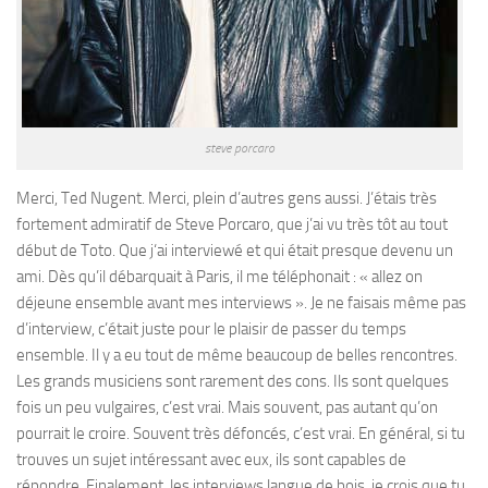
steve porcaro
Merci, Ted Nugent. Merci, plein d’autres gens aussi. J’étais très
fortement admiratif de Steve Porcaro, que j’ai vu très tôt au tout
début de Toto. Que j‘ai interviewé et qui était presque devenu un
ami. Dès qu’il débarquait à Paris, il me téléphonait : « allez on
déjeune ensemble avant mes interviews ». Je ne faisais même pas
d’interview, c’était juste pour le plaisir de passer du temps
ensemble. Il y a eu tout de même beaucoup de belles rencontres.
Les grands musiciens sont rarement des cons. Ils sont quelques
fois un peu vulgaires, c’est vrai. Mais souvent, pas autant qu’on
pourrait le croire. Souvent très défoncés, c’est vrai. En général, si tu
trouves un sujet intéressant avec eux, ils sont capables de
répondre. Finalement, les interviews langue de bois, je crois que tu