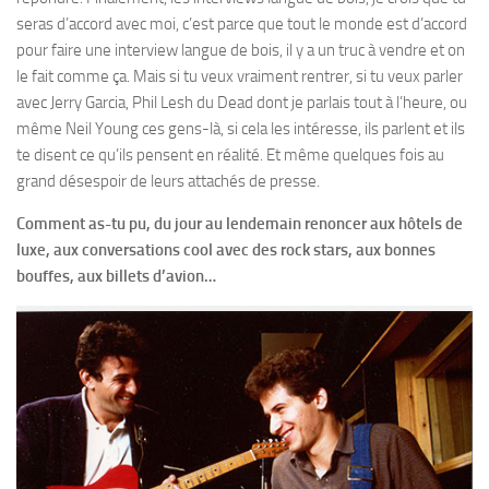
seras d’accord avec moi, c’est parce que tout le monde est d’accord
pour faire une interview langue de bois, il y a un truc à vendre et on
le fait comme ça. Mais si tu veux vraiment rentrer, si tu veux parler
avec Jerry Garcia, Phil Lesh du Dead dont je parlais tout à l’heure, ou
même Neil Young ces gens-là, si cela les intéresse, ils parlent et ils
te disent ce qu’ils pensent en réalité. Et même quelques fois au
grand désespoir de leurs attachés de presse.
Comment as-tu pu, du jour au lendemain renoncer aux hôtels de
luxe, aux conversations cool avec des rock stars, aux bonnes
bouffes, aux billets d’avion…