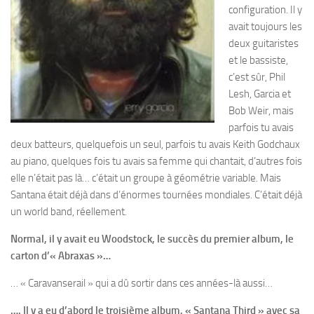
configuration. Il y
avait toujours les
deux guitaristes
et le bassiste,
c’est sûr, Phil
Lesh, Garcia et
Bob Weir, mais
parfois tu avais
deux batteurs, quelquefois un seul, parfois tu avais Keith Godchaux
au piano, quelques fois tu avais sa femme qui chantait, d’autres fois
elle n’était pas là… c’était un groupe à géométrie variable. Mais
Santana était déjà dans d’énormes tournées mondiales. C’était déjà
un world band, réellement.
Normal, il y avait eu Woodstock, le succès du premier album, le
carton d’« Abraxas »…
… « Caravanserail » qui a dû sortir dans ces années-là aussi…
…. Il y a eu d’abord le troisième album, « Santana Third » avec sa