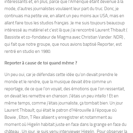
intéressants et, en plus, parce que l’Amérique étant devenue à la
mode, d’autres journalistes voulaient leur part du truc. Donc, je
continuais ma petite vie, en allant un peu moins aux USA, mais en
allant faire tous les studios français. Je me suis toujours beaucoup
intéressé au matériel et c’est là que j’ai rencontré Laurent Thibault (
Bassiste et co-fondateur de Magma avec Christian Vander: NDR) ,
qui fait que notre groupe, que nous avions baptisé Reporter, est
rentré en studio en 1980.
Reporter à cause de toi quand même ?
Un peu oui, car je défendais cette idée qu’on devait prendre le
monde et le rendre, que la musique devait être comme un
reportage, de ce que l’on voyait, des émotions que l’on ressentait,
on devait les remettre en chanson. J’étais un peu intello ! Et en
même temps, comme j’étais journaliste, ça tombait bien. Un jour
Laurent Thibault, qui était le patron d’Hérouville à l’époque où
Bowie , Elton, T Rex allaient y enregistrer et notamment au
moment où Higelin habitait juste en face dans la grange en face du
château . Un jour, je suis venu interviewer Higelin. Pour observer la