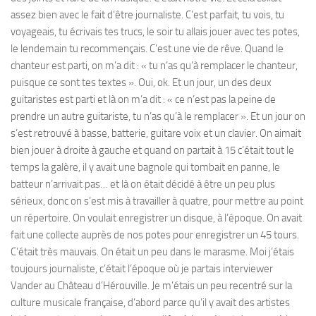
assez bien avec le fait d’être journaliste. C’est parfait, tu vois, tu
voyageais, tu écrivais tes trucs, le soir tu allais jouer avec tes potes,
le lendemain tu recommençais. C’est une vie de rêve. Quand le
chanteur est parti, on m’a dit : « tu n’as qu’à remplacer le chanteur,
puisque ce sont tes textes ». Oui, ok. Et un jour, un des deux
guitaristes est parti et là on m’a dit : « ce n’est pas la peine de
prendre un autre guitariste, tu n’as qu’à le remplacer ». Et un jour on
s’est retrouvé à basse, batterie, guitare voix et un clavier. On aimait
bien jouer à droite à gauche et quand on partait à 15 c’était tout le
temps la galère, il y avait une bagnole qui tombait en panne, le
batteur n’arrivait pas… et là on était décidé à être un peu plus
sérieux, donc on s’est mis à travailler à quatre, pour mettre au point
un répertoire. On voulait enregistrer un disque, à l’époque. On avait
fait une collecte auprès de nos potes pour enregistrer un 45 tours.
C’était très mauvais. On était un peu dans le marasme. Moi j’étais
toujours journaliste, c’était l’époque où je partais interviewer
Vander au Château d’Hérouville. Je m’étais un peu recentré sur la
culture musicale française, d’abord parce qu’il y avait des artistes