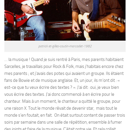
patrick et-gilles-coutin-marcadet-1982
… la musique ! Quand je suis rentré à Paris, mes parents habitaient
Sarcelles, je travaillais pour Rock & Folk, mais j’habitais encore chez
mes parents ; et j’avais des potes qui avaient un groupe. Ils étaient
fans de Bowie et de musique anglaise. Et, un jour, ils m’ont dit : «
est-ce que tu veux écrire des textes ? ». J’ai dit : oui, je veux bien
vous écrire des textes. J’ai donc commencé à en écrire pour le
chanteur. Mais à un moment, le chanteur a quitté le groupe, pour
une raison X. Tout le monde rêvait de devenir star, mais tout le
monde s’en foutait, en fait. On était surtout content de passer trois
soirs par semaine dans une salle de répétition, ensemble à fumer
des joints et faire de la musique. C’était notre vie. Et cela collait