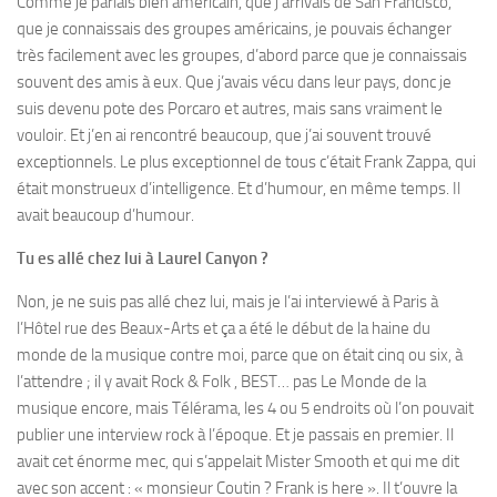
Comme je parlais bien américain, que j’arrivais de San Francisco,
que je connaissais des groupes américains, je pouvais échanger
très facilement avec les groupes, d’abord parce que je connaissais
souvent des amis à eux. Que j’avais vécu dans leur pays, donc je
suis devenu pote des Porcaro et autres, mais sans vraiment le
vouloir. Et j’en ai rencontré beaucoup, que j’ai souvent trouvé
exceptionnels. Le plus exceptionnel de tous c’était Frank Zappa, qui
était monstrueux d’intelligence. Et d’humour, en même temps. Il
avait beaucoup d’humour.
Tu es allé chez lui à Laurel Canyon ?
Non, je ne suis pas allé chez lui, mais je l’ai interviewé à Paris à
l’Hôtel rue des Beaux-Arts et ça a été le début de la haine du
monde de la musique contre moi, parce que on était cinq ou six, à
l’attendre ; il y avait Rock & Folk , BEST… pas Le Monde de la
musique encore, mais Télérama, les 4 ou 5 endroits où l’on pouvait
publier une interview rock à l’époque. Et je passais en premier. Il
avait cet énorme mec, qui s’appelait Mister Smooth et qui me dit
avec son accent : « monsieur Coutin ? Frank is here ». Il t’ouvre la