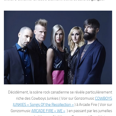
Décidément, la scène rock canadienne se révèle particulièrement
riche des Cowboys Junkies ( Voir sur Gonzomusic
COWBOYS
JUNKIES « Songs Of the Recollection »
) à Arcade Fire ( Voir sur
Gonzomusic
ARCADE FIRE « WE »
) en passant par les jumelles