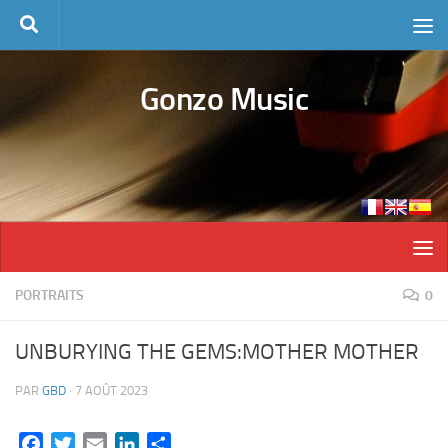
Skip to content
Gonzo Music
PORTRAITS
0
UNBURYING THE GEMS:MOTHER MOTHER
PAR
GBD
·
7 AOÛT 2023
Facebook
Twitter
Email
LinkedIn
Partager