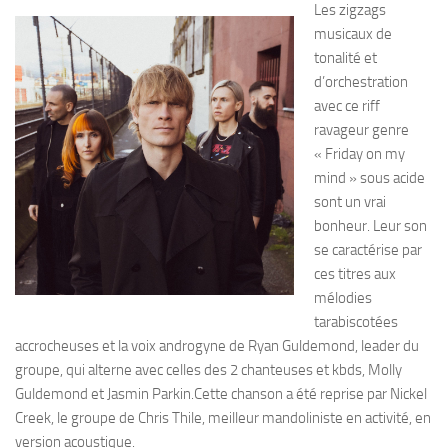
Les zigzags
musicaux de
tonalité et
d’orchestration
avec ce riff
ravageur genre
« Friday on my
mind » sous acide
sont un vrai
bonheur. Leur son
se caractérise par
ces titres aux
mélodies
tarabiscotées
accrocheuses et la voix androgyne de Ryan Guldemond, leader du
groupe, qui alterne avec celles des 2 chanteuses et kbds, Molly
Guldemond et Jasmin Parkin.Cette chanson a été reprise par Nickel
Creek, le groupe de Chris Thile, meilleur mandoliniste en activité, en
version acoustique.