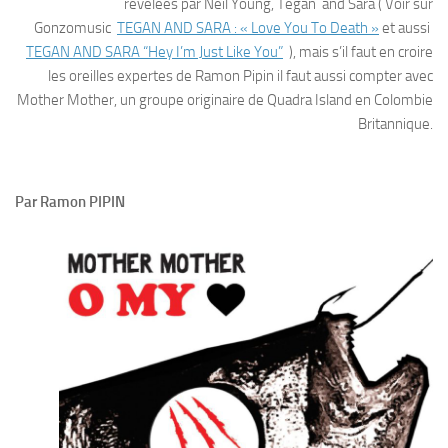
révélées par Neil Young, Tegan and Sara ( Voir sur
Gonzomusic
TEGAN AND SARA : « Love You To Death »
et aussi
TEGAN AND SARA “Hey I’m Just Like You”
), mais s’il faut en croire
les oreilles expertes de Ramon Pipin il faut aussi compter avec
Mother Mother, un groupe originaire de Quadra Island en Colombie
Britannique.
Par Ramon PIPIN