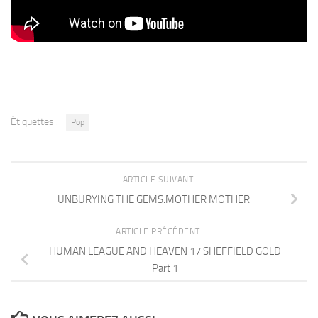
Étiquettes :
Pop
ARTICLE SUIVANT
UNBURYING THE GEMS:MOTHER MOTHER
ARTICLE PRÉCÉDENT
HUMAN LEAGUE AND HEAVEN 17 SHEFFIELD GOLD
Part 1