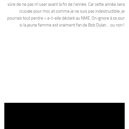
sûre de ne pas m’user avant la fin de l’année. Car cette année sera
cruciale pour moi, et comme je ne suis pas indestructible, je
pourrais tout perdre » a-t-elle déclaré au NME. On ignore à ce jour
si la jeune femme est vraiment fan de Bob Dylan… ou non !