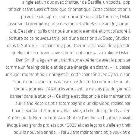
single est un duo avec chanteur de Bastille, un cocktail pop
rafraichissant aussi efficace que cinématique. Cette collaboration a
pu voir le jour après leur rencontre durant la tournée, Dylan
assurant la première partie des concerts de Bastille au Royaume-
Uni. C’est ainsi qu’ils ont noué une solide amitié et ont collaboré à
l’écriture de ce nouveau titre lors d’une session aux Decoy Studios,
dans le Suffolk. « La chanson a pour thème la trahison de la part de
quelqu’un en qui vous avez toute confiance. « , a expliqué Dylan.
Dan Smith a également décrit son expérience avec la pop star
comme un feeling de joie et de pure énergie, en disant : « J’ai passé
un super moment pour enregistrer cette chanson avec Dylan. A son
écoute nous avons tous dansé dans le studio comme des idiots
toute la journée, c’était très amusant (je ne suis pas du genre à
danser dans le studio) ». Ce single est disponible dès maintenant
sur Island Records et s’accompagne d’un clip vidéo, réalisé par
Charlie Sarsfield et tourné à Nashville, à la fin du trip de Dylan en
Amérique du Nord cet été. Au début de l’année, la chanteuse avait
évoqué ses grands projets pour 2023 et des leçons qu’elle en tirait
pour la nouvelle année. « J’ai 23 ans maintenant, et je veux être