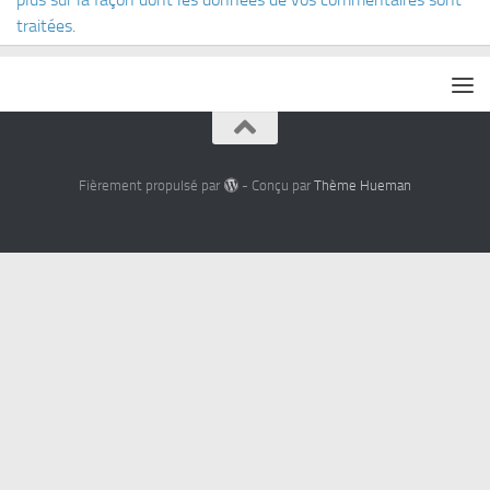
traitées
.
Fièrement propulsé par
- Conçu par
Thème Hueman