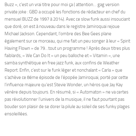
Buzz », c’est un vrai titre pour moi ça ( attention… gag version
private joke : GBD a occupé les fonctions de rédacteur en chef du
mensuel BUZZ de 1997 à 2014). Avec ce slow funk aussi insouciant
que doré, on est à nouveau dans le registre Jamiroquai rejoue
Michael Jackson. Cependant, l’ombre des Bee Gees plane
également sur ce morceau, qui me fait un peu songer à leur « Spirit
Having Flown » de 79…tout un programme ! Après deux titres plus
faiblards, « We Can Do It » un peu balloche et « Vitamin », une
samba synthétique en free jazz funk, aux confins de Weather
Report. Enfin, c’est sur le funk léger et nonchalant « Carla » que
s’achève ce 8éme épisode de l’épopée Jamiroquai, porté par cette
l’influence majeure qu’est Stevie Wonder, un héros que Jay Kay
vénère depuis toujours. En résumé, si « Automaton » ne va certes
pas révolutionner l’univers de la musique, il ne faut pourtant pas
bouder son plaisir de se dorer la pilule au soleil de ses funky plages
ensoleillées.