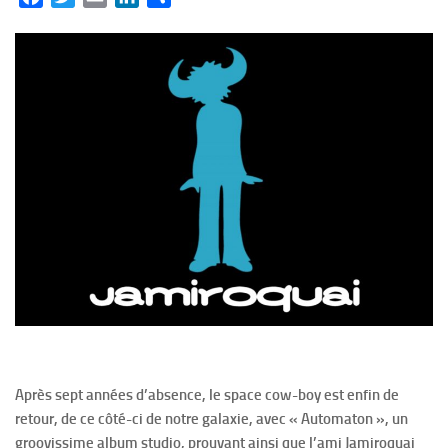
Après sept années d’absence, le space cow-boy est enfin de
retour, de ce côté-ci de notre galaxie, avec « Automaton », un
groovissime album studio, prouvant ainsi que l’ami Jamiroquai