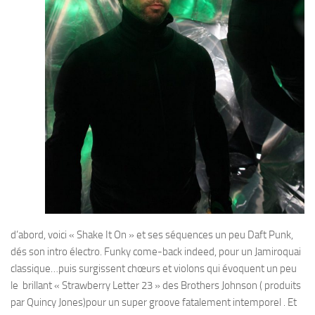
d’abord, voici « Shake It On » et ses séquences un peu Daft Punk,
dés son intro électro. Funky come-back indeed, pour un Jamiroquai
classique…puis surgissent chœurs et violons qui évoquent un peu
le brillant « Strawberry Letter 23 » des Brothers Johnson ( produits
par Quincy Jones)pour un super groove fatalement intemporel . Et