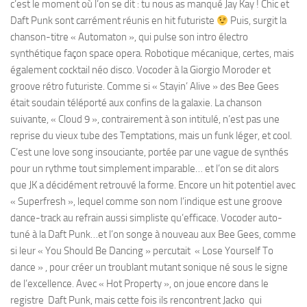
c’est le moment où l’on se dit : tu nous as manqué Jay Kay ! Chic et
Daft Punk sont carrément réunis en hit futuriste
Puis, surgit la
chanson-titre « Automaton », qui pulse son intro électro
synthétique façon space opera. Robotique mécanique, certes, mais
également cocktail néo disco. Vocoder à la Giorgio Moroder et
groove rétro futuriste. Comme si « Stayin’ Alive » des Bee Gees
était soudain téléporté aux confins de la galaxie. La chanson
suivante, « Cloud 9 », contrairement à son intitulé, n’est pas une
reprise du vieux tube des Temptations, mais un funk léger, et cool.
C’est une love song insouciante, portée par une vague de synthés
pour un rythme tout simplement imparable… et l’on se dit alors
que JK a décidément retrouvé la forme. Encore un hit potentiel avec
« Superfresh », lequel comme son nom l’indique est une groove
dance-track au refrain aussi simpliste qu’efficace. Vocoder auto-
tuné à la Daft Punk…et l’on songe à nouveau aux Bee Gees, comme
si leur « You Should Be Dancing » percutait « Lose Yourself To
dance » , pour créer un troublant mutant sonique né sous le signe
de l’excellence. Avec « Hot Property », on joue encore dans le
registre Daft Punk, mais cette fois ils rencontrent Jacko qui