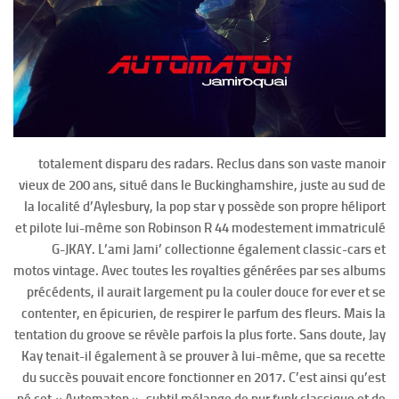
totalement disparu des radars. Reclus dans son vaste manoir
vieux de 200 ans, situé dans le Buckinghamshire, juste au sud de
la localité d’Aylesbury, la pop star y possède son propre héliport
et pilote lui-même son Robinson R 44 modestement immatriculé
G-JKAY. L’ami Jami’ collectionne également classic-cars et
motos vintage. Avec toutes les royalties générées par ses albums
précédents, il aurait largement pu la couler douce for ever et se
contenter, en épicurien, de respirer le parfum des fleurs. Mais la
tentation du groove se révèle parfois la plus forte. Sans doute, Jay
Kay tenait-il également à se prouver à lui-même, que sa recette
du succès pouvait encore fonctionner en 2017. C’est ainsi qu’est
né cet « Automaton », subtil mélange de pur funk classique et de