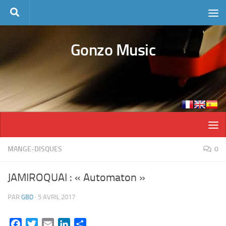
Skip to content
Gonzo Music
MANGE-DISQUES
0
JAMIROQUAI : « Automaton »
PAR
GBD
·
5 AVRIL 2017
Facebook
Twitter
Email
LinkedIn
Partager