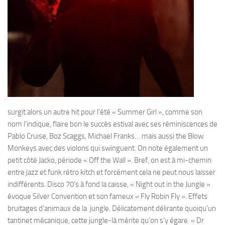
surgit alors un autre hit pour l’été « Summer Girl », comme son
nom l’indique, flaire bon le succès estival avec ses réminiscences de
Pablo Cruise, Boz Scaggs, Michael Franks… mais aussi the Blow
Monkeys avec des violons qui swinguent. On note également un
petit côté Jacko, période « Off the Wall ». Bref, on est à mi-chemin
entre jazz et funk rétro kitch et forcément cela ne peut nous laisser
indifférents. Disco 70’s à fond la caisse, « Night out in the Jungle »
évoque Silver Convention et son fameux « Fly Robin Fly ». Effets
bruitages d’animaux de la jungle. Délicatement délirante quoiqu’un
tantinet mécanique, cette jungle-là mérite qu’on s’y égare. « Dr