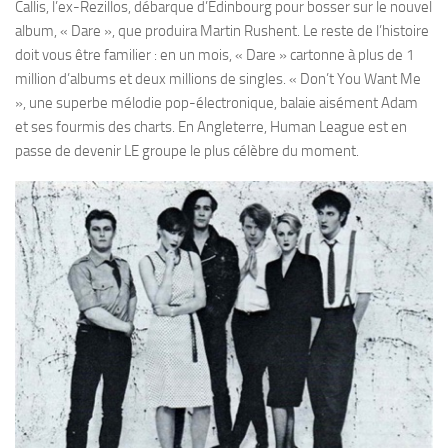
Callis, l’ex-Rezillos, débarque d’Édinbourg pour bosser sur le nouvel
album, « Dare », que produira Martin Rushent. Le reste de l’histoire
doit vous être familier : en un mois, « Dare » cartonne à plus de 1
million d’albums et deux millions de singles. « Don’t You Want Me
», une superbe mélodie pop-électronique, balaie aisément Adam
et ses fourmis des charts. En Angleterre, Human League est en
passe de devenir LE groupe le plus célèbre du moment.