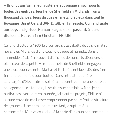
« Ils ont transformé leur austère électronique en son pour ls
foules des eighties, leur fief de Sheffield en Midlands… on a
thousand dances, leurs disques en métal précieux dans tout le
Royaume-Uni et Gérard BAR-DAVID en fan résolu. Qui rend visite
aux boys and girls de Human League et, en passant, à leurs
dissidents Heaven 17 » Christian LEBRUN
Ce lundi d’octobre 1980, le brouillard s’était abattu depuis le matin,
noyant les Midlands d’une couche opaque et humide. Dans un
immeuble délabré, recouvert d’affiches de concerts dépassés, en
plein cœur de la petite ville industrielle de Sheffield, s’engageait
une discussion violente. Martyn et Philip étaient bien décidés à en
finir une bonne fois pour toutes. Dans cette atmosphère
surchargée d’électricité, le split était ressenti comme une sorte de
soulagement, en tout cas, la seule issue possible. « Non, je ne
partirai pas avec vous en tournée, j’ai d’autres projets, Phil. Je n’ai
aucune envie de me laisser emprisonner par cette foutue structure
de groupe ». Une demi-heure plus tard, la rupture était
consommée. Martyn avait claqué la porte d’un coup sec, comme un