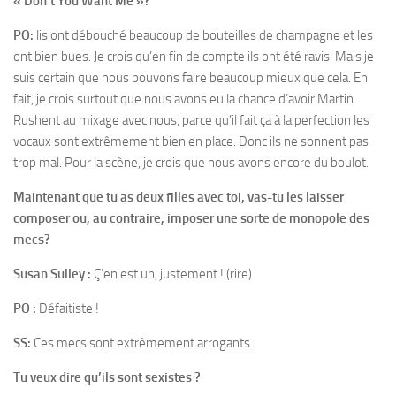
« Don’t You Want Me »?
PO:
lis ont débouché beaucoup de bouteilles de champagne et les
ont bien bues. Je crois qu’en fin de compte ils ont été ravis. Mais je
suis certain que nous pouvons faire beaucoup mieux que cela. En
fait, je crois surtout que nous avons eu la chance d’avoir Martin
Rushent au mixage avec nous, parce qu’il fait ça à la perfection les
vocaux sont extrêmement bien en place. Donc ils ne sonnent pas
trop mal. Pour la scène, je crois que nous avons encore du boulot.
Maintenant que tu as deux filles avec toi, vas-tu les laisser
composer ou, au contraire, imposer une sorte de monopole des
mecs?
Susan Sulley :
Ç’en est un, justement ! (rire)
PO :
Défaitiste !
SS:
Ces mecs sont extrêmement arrogants.
Tu veux dire qu’ils sont sexistes ?