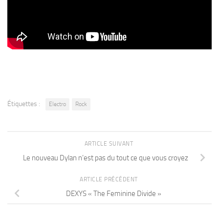
Étiquettes :
Electro
Rock
ARTICLE SUIVANT
Le nouveau Dylan n’est pas du tout ce que vous croyez
ARTICLE PRÉCÉDENT
DEXYS « The Feminine Divide »