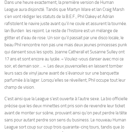
Dans une heure exactement, la première version de Human
League aura disjoncté. Tandis que Martyn Ware et lan Craig Marsh
s’en vont rédiger les statuts de la B.E.F., Phil Oakey et Adrian
rafistolent le navire juste avant qu’il ne coule et assurent la tournée.
lan Burden les rejoint. Le reste de l’histoire est un mélange de
glitter et d’eau de rose. Un soir qu’il passait par une disco locale, le
beau Phil rencontre non pas une mais deux jeunes princesses punk
qui dansent sous les spots. Joanne Catherall et Susanne Sulley ont
17 ans et sont encore au lycée. « Voulez-vous danser avec moi ce
soir, et demain soir… ». Les deux jouvencelles en laissent tomber
leurs sacs de vinyl jaune avant de s’évanouir sur une banquette
parfumée à la lager. Lorsqu’elles se réveillent, Phil occupe tout leur
champ de vision.
C’est ainsi que la League s’est ouverte à l’autre sexe. La bio officielle
précise que les deux minettes ont pris soin de revendre leur ticket
avant de monter sur scène, prouvant ainsi qu’on peut perdre la tête
sans pour autant perdre son sens du business. Le nouveau Human
League sort coup sur coup trois quarante-cinq tours, tandis que Jo