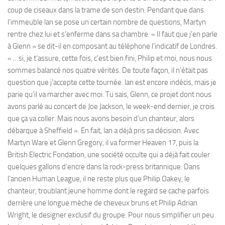
coup de ciseaux dans la trame de son destin. Pendant que dans
l’immeuble lan se pose un certain nombre de questions, Martyn
rentre chez lui et s’enferme dans sa chambre. « Il faut que j’en parle
à Glenn » se dit-il en composant au téléphone l’indicatif de Londres.
« …si, je t’assure, cette fois, c’est bien fini, Philip et moi, nous nous
sommes balancé nos quatre vérités. De toute façon, il n’était pas
question que j’accepte cette tournée. lan est encore indécis, mais je
parie qu’il va marcher avec moi. Tu sais, Glenn, ce projet dont nous
avons parlé au concert de Joe Jackson, le week-end dernier, je crois
que ça va coller. Mais nous avons besoin d’un chanteur, alors
débarque à Sheffield ». En fait, lan a déjà pris sa décision. Avec
Martyn Ware et Glenn Gregory, il va former Heaven 17, puis la
British Electric Fondation, une société occulte qui a déjà fait couler
quelques gallons d’encre dans la rock-press britannique. Dans
l’ancien Human League, il ne reste plus que Philip Oakey, le
chanteur, troublant jeune homme dont le regard se cache parfois
derrière une longue mèche de cheveux bruns et Philip Adrian
Wright, le designer exclusif du groupe. Pour nous simplifier un peu