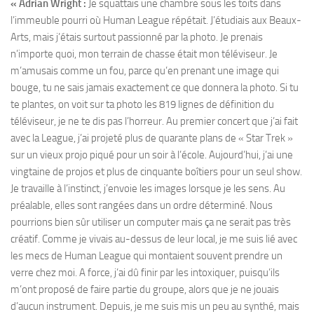
« Adrian Wright :
Je squattais une chambre sous les toits dans
l’immeuble pourri où Human League répétait. J’étudiais aux Beaux-
Arts, mais j’étais surtout passionné par la photo. Je prenais
n’importe quoi, mon terrain de chasse était mon téléviseur. Je
m’amusais comme un fou, parce qu’en prenant une image qui
bouge, tu ne sais jamais exactement ce que donnera la photo. Si tu
te plantes, on voit sur ta photo les 819 lignes de définition du
téléviseur, je ne te dis pas l’horreur. Au premier concert que j’ai fait
avec la League, j’ai projeté plus de quarante plans de « Star Trek »
sur un vieux projo piqué pour un soir à l’école. Aujourd’hui, j’ai une
vingtaine de projos et plus de cinquante boîtiers pour un seul show.
Je travaille à l’instinct, j’envoie les images lorsque je les sens. Au
préalable, elles sont rangées dans un ordre déterminé. Nous
pourrions bien sûr utiliser un computer mais ça ne serait pas très
créatif. Comme je vivais au-dessus de leur local, je me suis lié avec
les mecs de Human League qui montaient souvent prendre un
verre chez moi. A force, j’ai dû finir par les intoxiquer, puisqu’ils
m’ont proposé de faire partie du groupe, alors que je ne jouais
d’aucun instrument. Depuis, je me suis mis un peu au synthé, mais