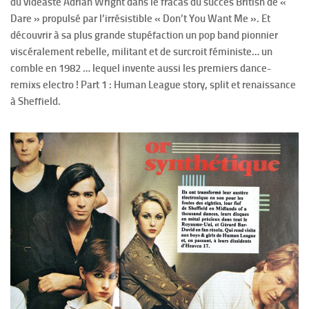
du vidéaste Adrian Wright dans le fracas du succès British de «
Dare » propulsé par l’irrésistible « Don’t You Want Me ». Et
découvrir à sa plus grande stupéfaction un pop band pionnier
viscéralement rebelle, militant et de surcroit féministe… un
comble en 1982 … lequel invente aussi les premiers dance-
remixs electro ! Part 1 : Human League story, split et renaissance
à Sheffield.