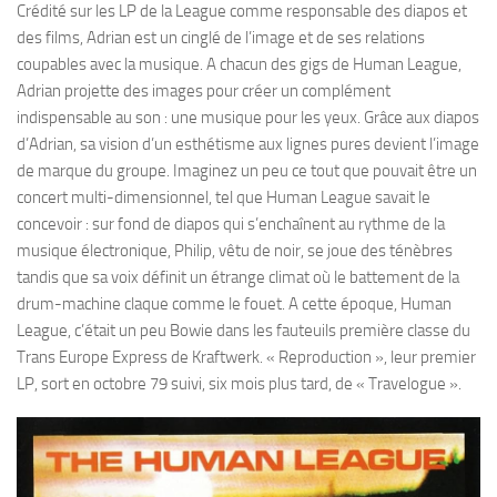
Crédité sur les LP de la League comme responsable des diapos et
des films, Adrian est un cinglé de l’image et de ses relations
coupables avec la musique. A chacun des gigs de Human League,
Adrian projette des images pour créer un complément
indispensable au son : une musique pour les yeux. Grâce aux diapos
d’Adrian, sa vision d’un esthétisme aux lignes pures devient l’image
de marque du groupe. Imaginez un peu ce tout que pouvait être un
concert multi-dimensionnel, tel que Human League savait le
concevoir : sur fond de diapos qui s’enchaînent au rythme de la
musique électronique, Philip, vêtu de noir, se joue des ténèbres
tandis que sa voix définit un étrange climat où le battement de la
drum-machine claque comme le fouet. A cette époque, Human
League, c’était un peu Bowie dans les fauteuils première classe du
Trans Europe Express de Kraftwerk. « Reproduction », leur premier
LP, sort en octobre 79 suivi, six mois plus tard, de « Travelogue ».