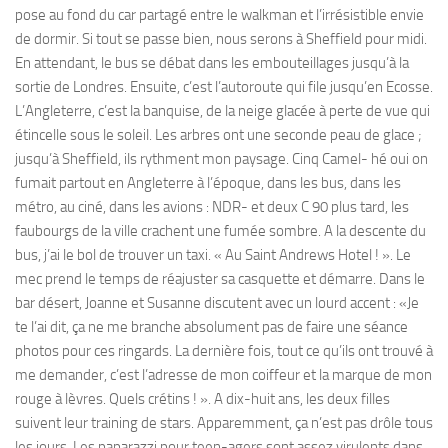
pose au fond du car partagé entre le walkman et l’irrésistible envie
de dormir. Si tout se passe bien, nous serons à Sheffield pour midi.
En attendant, le bus se débat dans les embouteillages jusqu’à la
sortie de Londres. Ensuite, c’est l’autoroute qui file jusqu’en Ecosse.
L’Angleterre, c’est la banquise, de la neige glacée à perte de vue qui
étincelle sous le soleil. Les arbres ont une seconde peau de glace ;
jusqu’à Sheffield, ils rythment mon paysage. Cinq Camel- hé oui on
fumait partout en Angleterre à l’époque, dans les bus, dans les
métro, au ciné, dans les avions : NDR- et deux C 90 plus tard, les
faubourgs de la ville crachent une fumée sombre. A la descente du
bus, j’ai le bol de trouver un taxi. « Au Saint Andrews Hotel ! ». Le
mec prend le temps de réajuster sa casquette et démarre. Dans le
bar désert, Joanne et Susanne discutent avec un lourd accent : «Je
te l’ai dit, ça ne me branche absolument pas de faire une séance
photos pour ces ringards. La dernière fois, tout ce qu’ils ont trouvé à
me demander, c’est l’adresse de mon coiffeur et la marque de mon
rouge à lèvres. Quels crétins ! ». A dix-huit ans, les deux filles
suivent leur training de stars. Apparemment, ça n’est pas drôle tous
les jours. Les paparazzi pour teen-agers sont assez virulents dans