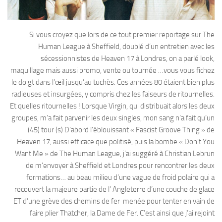
Si vous croyez que lors de ce tout premier reportage sur The
Human League à Sheffield, doublé d’un entretien avec les
sécessionnistes de Heaven 17 à Londres, on a parlé look,
maquillage mais aussi promo, vente ou tournée …vous vous fichez
le doigt dans l’œil jusqu’au tuchès. Ces années 80 étaient bien plus
radieuses et insurgées, y compris chez les faiseurs de ritournelles.
Et quelles ritournelles ! Lorsque Virgin, qui distribuait alors les deux
groupes, m’a fait parvenir les deux singles, mon sang n’a fait qu’un
(45) tour (s) D’abord l’éblouissant « Fascist Groove Thing » de
Heaven 17, aussi efficace que politisé, puis la bombe « Don’t You
Want Me » de The Human League, j’ai suggéré à Christian Lebrun
de m’envoyer à Sheffield et Londres pour rencontrer les deux
formations… au beau milieu d’une vague de froid polaire qui a
recouvert la majeure partie de l’ Angleterre d’une couche de glace
ET d’une grève des chemins de fer menée pour tenter en vain de
faire plier Thatcher, la Dame de Fer. C’est ainsi que j’ai rejoint