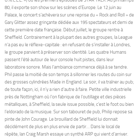
80, il exporte son show sur les scènes d’Europe. Le 12 juin au
Palace, le concert s’achèvera sur une reprise du « Rock and Roll » de
Gary Glitter assez grinçante dédiée aux 195 spectateurs et demi de
cette première date française. Début juillet, le groupe rentre à
Sheffield. Contrairement à la plupart des autres groupes, la League
n’a pas eu le réflexe-capitale : en refusant de s’installer à Londres,
le groupe parvient à préserver son identité. Les quatre Humans
passent l’été autour de leur console huit pistes, dans leur
laboratoire sonore. Mais l’ambiance commence déjà à se tendre.
Phil passe la moitié de son temps à sillonner les routes du coin sur
des grosses cylindrées Made in England. Le soir, il va traîner au pub;
de toute façon, ici, il n’y a rien d’autre à faire. Petite ville industrielle
près de Nottingham où l’on fabrique de l’outillage et des pièces
métalliques, à Sheffield, la seule issue possible, c’est le foot ou bien
l’eldorado de la musique. Sur son tabouret de pub, Philip repose sa
pinte de John Courage. Le brouillard de Sheffield lui donnait
décidément de plus en plus envie de partir… Dans le local de
répète, lan Craig Marsh essaye un synthé ARP qui vient d’arriver.