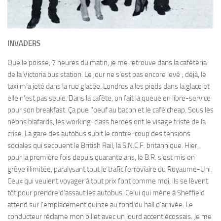
INVADERS
Quelle poisse, 7 heures du matin, je me retrouve dans la cafétéria
de la Victoria bus station. Le jour ne s’est pas encore levé ; déjà, le
taxi m’a jeté dans la rue glacée. Londres a les pieds dans la glace et
elle n’est pas seule. Dans la cafète, on fait la queue en libre-service
pour son breakfast. Ça pue l’oeuf au bacon et le café cheap. Sous les
néons blafards, les working-class heroes ont le visage triste de la
crise. La gare des autobus subit le contre-coup des tensions
sociales qui secouent le British Rail, la S.N.C.F. britannique. Hier,
pour la première fois depuis quarante ans, le B.R. s’est mis en
grève illimitée, paralysant tout le trafic ferroviaire du Royaume-Uni.
Ceux qui veulent voyager à tout prix font comme moi, ils se lèvent
tôt pour prendre d’assaut les autobus. Celui qui mène à Sheffield
attend sur l’emplacement quinze au fond du hall d’arrivée. Le
conducteur réclame mon billet avec un lourd accent écossais. Je me