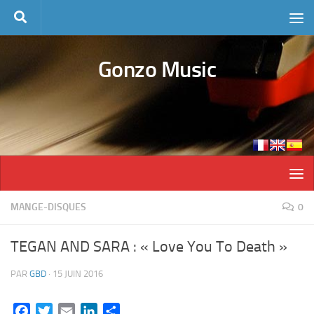
Skip to content
Gonzo Music
MANGE-DISQUES
0
TEGAN AND SARA : « Love You To Death »
PAR
GBD
·
15 JUIN 2016
Facebook
Twitter
Email
LinkedIn
Partager