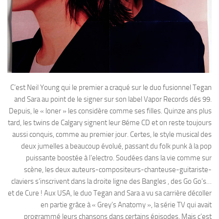
C’est Neil Young qui le premier a craqué sur le duo fusionnel Tegan
and Sara au point de le signer sur son label Vapor Records dés 99.
Depuis, le « loner » les considère comme ses filles. Quinze ans plus
tard, les twins de Calgary signent leur 8éme CD et on reste toujours
aussi conquis, comme au premier jour. Certes, le style musical des
deux jumelles a beaucoup évolué, passant du folk punk à la pop
puissante boostée à l’electro. Soudées dans la vie comme sur
scène, les deux auteurs-compositeurs-chanteuse-guitariste-
claviers s’inscrivent dans la droite ligne des Bangles , des Go Go’s…
et de Cure ! Aux USA, le duo Tegan and Sara a vu sa carrière décoller
en partie grâce à « Grey’s Anatomy », la série TV qui avait
programmé leurs chansons dans certains épisodes. Mais c’est