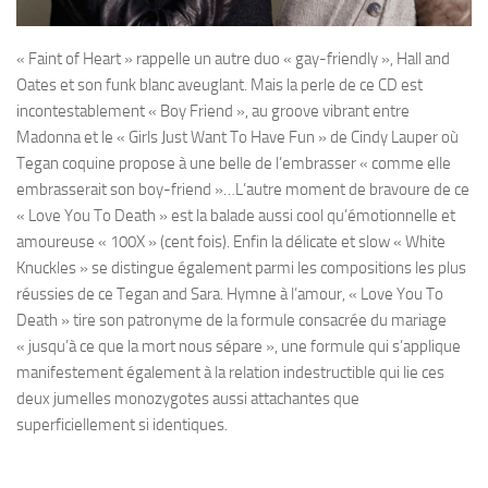
« Faint of Heart » rappelle un autre duo « gay-friendly », Hall and
Oates et son funk blanc aveuglant. Mais la perle de ce CD est
incontestablement « Boy Friend », au groove vibrant entre
Madonna et le « Girls Just Want To Have Fun » de Cindy Lauper où
Tegan coquine propose à une belle de l’embrasser « comme elle
embrasserait son boy-friend »…L’autre moment de bravoure de ce
« Love You To Death » est la balade aussi cool qu’émotionnelle et
amoureuse « 100X » (cent fois). Enfin la délicate et slow « White
Knuckles » se distingue également parmi les compositions les plus
réussies de ce Tegan and Sara. Hymne à l’amour, « Love You To
Death » tire son patronyme de la formule consacrée du mariage
« jusqu’à ce que la mort nous sépare », une formule qui s’applique
manifestement également à la relation indestructible qui lie ces
deux jumelles monozygotes aussi attachantes que
superficiellement si identiques.