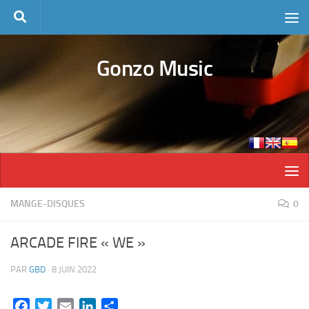
Skip to content
Gonzo Music
MANGE-DISQUES
0
ARCADE FIRE « WE »
PAR
GBD
·
8 JUIN 2022
Facebook
Twitter
Email
LinkedIn
Partager