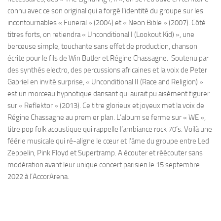
connu avec ce son original qui a forgé l’identité du groupe sur les
incontournables « Funeral » (2004) et « Neon Bible » (2007). Côté
titres forts, on retiendra « Unconditional I (Lookout Kid) », une
berceuse simple, touchante sans effet de production, chanson
écrite pour le fils de Win Butler et Régine Chassagne. Soutenu par
des synthés electro, des percussions africaines et la voix de Peter
Gabriel en invité surprise, « Unconditional II (Race and Religion) »
est un morceau hypnotique dansant qui aurait pu aisément figurer
sur « Reflektor » (2013). Ce titre glorieux et joyeux met la voix de
Régine Chassagne au premier plan. L’album se ferme sur « WE »,
titre pop folk acoustique qui rappelle l’ambiance rock 70’s. Voilà une
féérie musicale qui ré-aligne le cœur et l’âme du groupe entre Led
Zeppelin, Pink Floyd et Supertramp. A écouter et réécouter sans
modération avant leur unique concert parisien le 15 septembre
2022 à l’AccorArena.