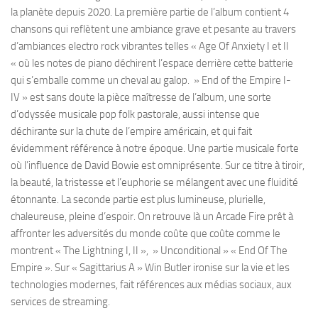
la planète depuis 2020. La première partie de l’album contient 4
chansons qui reflètent une ambiance grave et pesante au travers
d’ambiances electro rock vibrantes telles « Age Of Anxiety I et II
« où les notes de piano déchirent l’espace derrière cette batterie
qui s’emballe comme un cheval au galop. » End of the Empire I-
IV » est sans doute la pièce maîtresse de l’album, une sorte
d’odyssée musicale pop folk pastorale, aussi intense que
déchirante sur la chute de l’empire américain, et qui fait
évidemment référence à notre époque. Une partie musicale forte
où l’influence de David Bowie est omniprésente. Sur ce titre à tiroir,
la beauté, la tristesse et l’euphorie se mélangent avec une fluidité
étonnante. La seconde partie est plus lumineuse, plurielle,
chaleureuse, pleine d’espoir. On retrouve là un Arcade Fire prêt à
affronter les adversités du monde coûte que coûte comme le
montrent « The Lightning I, II », » Unconditional » « End Of The
Empire ». Sur « Sagittarius A » Win Butler ironise sur la vie et les
technologies modernes, fait références aux médias sociaux, aux
services de streaming.