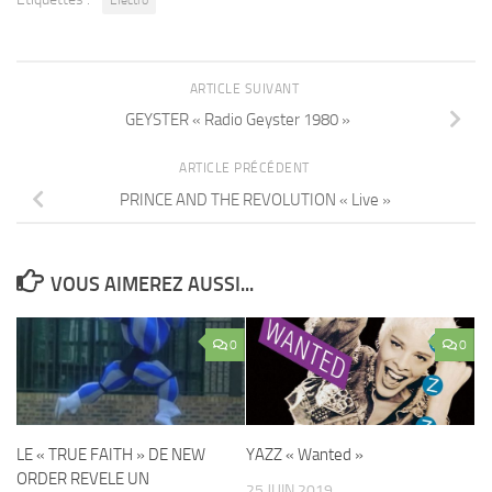
ARTICLE SUIVANT
GEYSTER « Radio Geyster 1980 »
ARTICLE PRÉCÉDENT
PRINCE AND THE REVOLUTION « Live »
VOUS AIMEREZ AUSSI...
0
0
LE « TRUE FAITH » DE NEW
YAZZ « Wanted »
ORDER REVELE UN
25 JUIN 2019