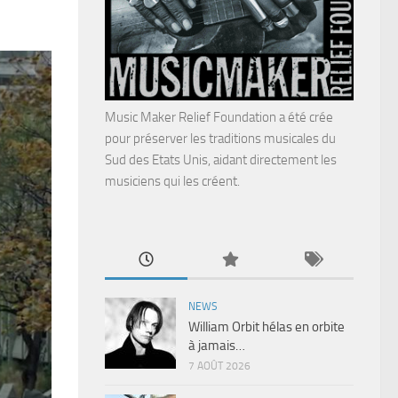
Music Maker Relief Foundation a été crée
pour préserver les traditions musicales du
Sud des Etats Unis, aidant directement les
musiciens qui les créent.
NEWS
William Orbit hélas en orbite
à jamais…
7 AOÛT 2026