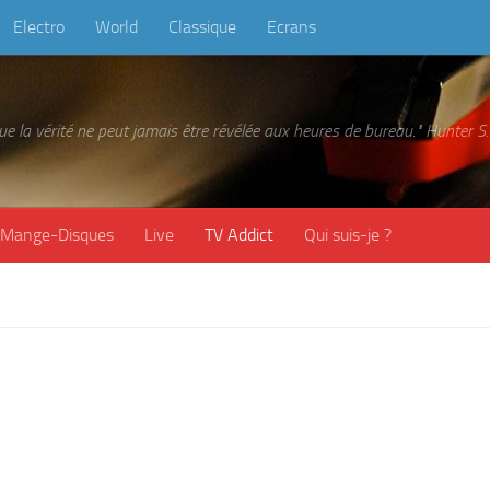
Electro
World
Classique
Ecrans
 que la vérité ne peut jamais être révélée aux heures de bureau." Hunter
Mange-Disques
Live
TV Addict
Qui suis-je ?