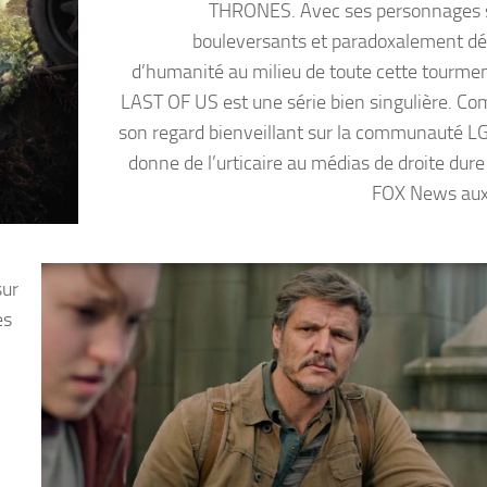
THRONES. Avec ses personnages 
bouleversants et paradoxalement d
d’humanité au milieu de toute cette tourme
LAST OF US est une série bien singulière. C
son regard bienveillant sur la communauté L
donne de l’urticaire au médias de droite du
FOX News aux
sur
es