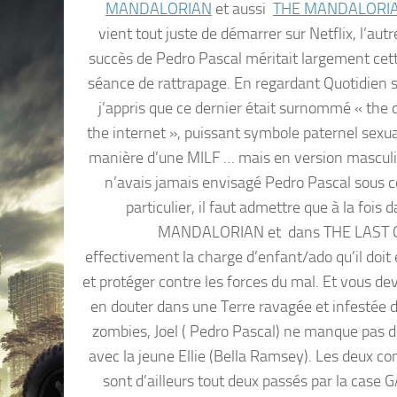
MANDALORIAN
et aussi
THE MANDALORIA
vient tout juste de démarrer sur Netflix, l’autr
succès de Pedro Pascal méritait largement cett
séance de rattrapage. En regardant Quotidien 
j’appris que ce dernier était surnommé « the 
the internet », puissant symbole paternel sexual
manière d’une MILF … mais en version masculin
n’avais jamais envisagé Pedro Pascal sous c
particulier, il faut admettre que à la fois
MANDALORIAN et dans THE LAST OF
effectivement la charge d’enfant/ado qu’il doit 
et protéger contre les forces du mal. Et vous de
en douter dans une Terre ravagée et infestée d
zombies, Joel ( Pedro Pascal) ne manque pas d
avec la jeune Ellie (Bella Ramsey). Les deux c
sont d’ailleurs tout deux passés par la case