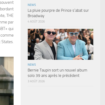
souvent
NEWS
ébordant
La pluie pourpre de Prince s’abat sur
nte, THE
Broadway
omme par
4 AOÛT 2026
GBT+ qui
re comme
 States.
NEWS
Bernie Taupin sort un nouvel album
solo 39 ans après le précédent
3 AOÛT 2026