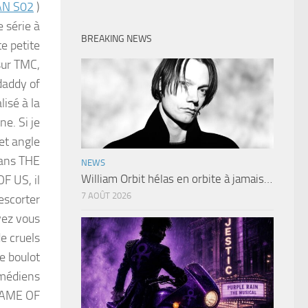
N S02
)
e série à
BREAKING NEWS
e petite
sur TMC,
daddy of
isé à la
e. Si je
et angle
 dans THE
NEWS
William Orbit hélas en orbite à jamais…
 US, il
7 AOÛT 2026
escorter
vez vous
e cruels
e boulot
omédiens
 GAME OF