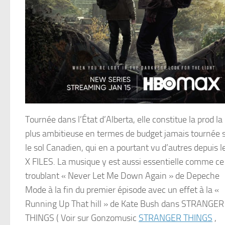
Tournée dans l’État d’Alberta, elle constitue la prod la
plus ambitieuse en termes de budget jamais tournée 
le sol Canadien, qui en a pourtant vu d’autres depuis l
X FILES. La musique y est aussi essentielle comme ce
troublant « Never Let Me Down Again » de Depeche
Mode à la fin du premier épisode avec un effet à la «
Running Up That hill » de Kate Bush dans STRANGER
THINGS ( Voir sur Gonzomusic
STRANGER THINGS
,