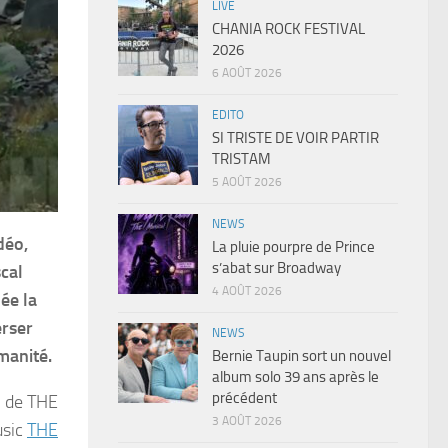
LIVE
CHANIA ROCK FESTIVAL
2026
6 AOÛT 2026
EDITO
SI TRISTE DE VOIR PARTIR
TRISTAM
5 AOÛT 2026
NEWS
déo,
La pluie pourpre de Prince
s’abat sur Broadway
cal
4 AOÛT 2026
ée la
erser
NEWS
manité.
Bernie Taupin sort un nouvel
album solo 39 ans après le
précédent
3 de THE
3 AOÛT 2026
usic
THE