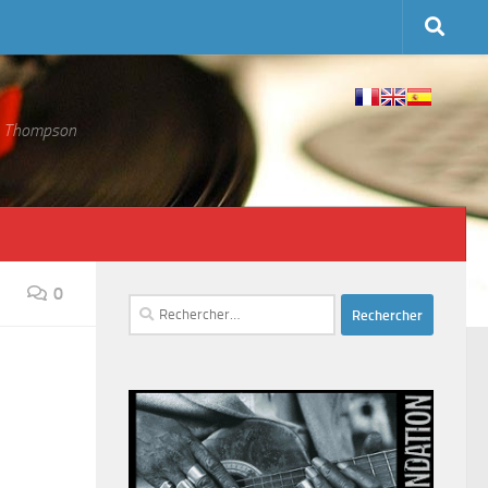
 S. Thompson
0
Rechercher :