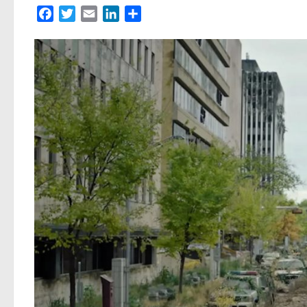
Facebook
Twitter
Email
LinkedIn
Partager