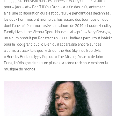
l’engagera à nouveau dans les années 1980. Ry Cooder l’a utilisé
pour « Jazz » et « Bop Till You Drop » à la fin des 70’s, entamant
ainsi une collaboration qui s’est poursuivie pendant des décennies ;
les deux hommes ont même parfois assuré des tournées en duo,
dont l’une a été immortalisée sur l’album de 2019 « Cooder/Lindley
Family Live at the Vienna Opera House ». ais après « Very Greasy »,
un album produit par Ronstadt en 1988, Lindley a perdu tout intérêt
pour le rock grand public. Bien qu’il apparaisse encore sur des
albums cruciaux tels que « Under the Red Sky » de Bob Dylan,
« Brick by Brick » d’Iggy Pop ou « The Missing Years » de John
Prine, il s’éloigne de plus en plus de la scène rock pour explorer la
musique du monde.