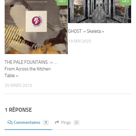
0
0
GHOST « Skeleta »
19 MAI 2025
THE PALE FOUNTAINS : « …
From Across the Kitchen
Table »
25 MARS 2015
1 RÉPONSE
Commentaires
1
Pings
0