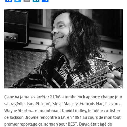
Ça ne va jamais s’arrêter ? L’hécatombe rock apporte chaque jour
sa tragédie. Ismaël Touré, Steve Mackey, François Hadji-Lazaro,
Wayne Shorter… et maintenant David Lindley, le fidèle co-listier
de Jackson Browne rencontré à LA en 1981 au cours de mon tout
premier reportage californien pour BEST. David était âgé de