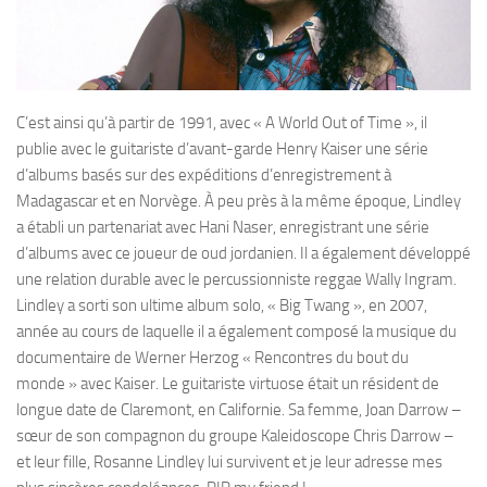
C’est ainsi qu’à partir de 1991, avec « A World Out of Time », il
publie avec le guitariste d’avant-garde Henry Kaiser une série
d’albums basés sur des expéditions d’enregistrement à
Madagascar et en Norvège. À peu près à la même époque, Lindley
a établi un partenariat avec Hani Naser, enregistrant une série
d’albums avec ce joueur de oud jordanien. Il a également développé
une relation durable avec le percussionniste reggae Wally Ingram.
Lindley a sorti son ultime album solo, « Big Twang », en 2007,
année au cours de laquelle il a également composé la musique du
documentaire de Werner Herzog « Rencontres du bout du
monde » avec Kaiser. Le guitariste virtuose était un résident de
longue date de Claremont, en Californie. Sa femme, Joan Darrow –
sœur de son compagnon du groupe Kaleidoscope Chris Darrow –
et leur fille, Rosanne Lindley lui survivent et je leur adresse mes