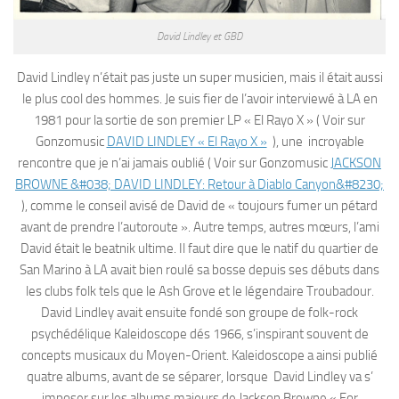
David Lindley et GBD
David Lindley n’était pas juste un super musicien, mais il était aussi
le plus cool des hommes. Je suis fier de l’avoir interviewé à LA en
1981 pour la sortie de son premier LP « El Rayo X » ( Voir sur
Gonzomusic
DAVID LINDLEY « El Rayo X »
), une incroyable
rencontre que je n’ai jamais oublié ( Voir sur Gonzomusic
JACKSON
BROWNE &#038; DAVID LINDLEY: Retour à Diablo Canyon&#8230;
), comme le conseil avisé de David de « toujours fumer un pétard
avant de prendre l’autoroute ». Autre temps, autres mœurs, l’ami
David était le beatnik ultime. Il faut dire que le natif du quartier de
San Marino à LA avait bien roulé sa bosse depuis ses débuts dans
les clubs folk tels que le Ash Grove et le légendaire Troubadour.
David Lindley avait ensuite fondé son groupe de folk-rock
psychédélique Kaleidoscope dés 1966, s’inspirant souvent de
concepts musicaux du Moyen-Orient. Kaleidoscope a ainsi publié
quatre albums, avant de se séparer, lorsque David Lindley va s’
imposer sur les albums majeurs de Jackson Browne « For