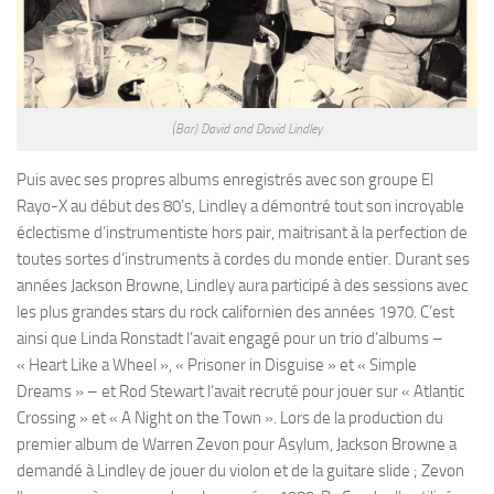
(Bar) David and David Lindley
Puis avec ses propres albums enregistrés avec son groupe El
Rayo-X au début des 80’s, Lindley a démontré tout son incroyable
éclectisme d’instrumentiste hors pair, maitrisant à la perfection de
toutes sortes d’instruments à cordes du monde entier. Durant ses
années Jackson Browne, Lindley aura participé à des sessions avec
les plus grandes stars du rock californien des années 1970. C’est
ainsi que Linda Ronstadt l’avait engagé pour un trio d’albums –
« Heart Like a Wheel », « Prisoner in Disguise » et « Simple
Dreams » – et Rod Stewart l’avait recruté pour jouer sur « Atlantic
Crossing » et « A Night on the Town ». Lors de la production du
premier album de Warren Zevon pour Asylum, Jackson Browne a
demandé à Lindley de jouer du violon et de la guitare slide ; Zevon