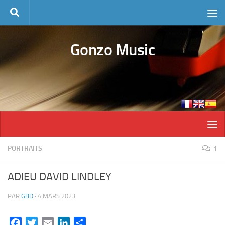
Skip to content
Gonzo Music
PORTRAITS
1
ADIEU DAVID LINDLEY
PAR
GBD
·
4 MARS 2023
Facebook
Twitter
Email
LinkedIn
Partager