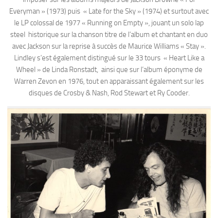
Everyman » (1973) puis « Late for the Sky » (1974) et surtout avec
le LP colossal de 1977 « Running on Empty », jouant un solo lap
steel historique sur la chanson titre de l’album et chantant en duo
avec Jackson sur la reprise à succès de Maurice Williams « Stay ».
Lindley s’est également distingué sur le 33 tours « Heart Like a
Wheel » de Linda Ronstadt, ainsi que sur l’album éponyme de
Warren Zevon en 1976, tout en apparaissant également sur les
disques de Crosby & Nash, Rod Stewart et Ry Cooder.