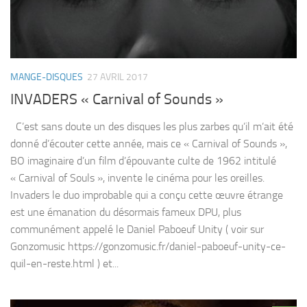
MANGE-DISQUES
27 AVRIL 2017
INVADERS « Carnival of Sounds »
C’est sans doute un des disques les plus zarbes qu’il m’ait été
donné d’écouter cette année, mais ce « Carnival of Sounds »,
BO imaginaire d’un film d’épouvante culte de 1962 intitulé
« Carnival of Souls », invente le cinéma pour les oreilles.
Invaders le duo improbable qui a conçu cette œuvre étrange
est une émanation du désormais fameux DPU, plus
communément appelé le Daniel Paboeuf Unity ( voir sur
Gonzomusic https://gonzomusic.fr/daniel-paboeuf-unity-ce-
quil-en-reste.html ) et...