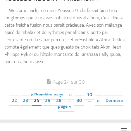
Welcome back, mon ami Youssou ! Cela faisait bien trop
longtemps que tu n’avais publié de nouvel album, c’est dire si
cette fraiche fusion nous parait précieuse. Avec son mélange
épicé de mbalax et de rythmes panafricains, porté par
l’entêtant son du sabar percuté, cet irrésistible « Africa Rekk »
compte également quelques guests de choix tels Akon, Jean
Philippe Rykiel ou l’étoile montante de Kinshasa Fally Ipupa,
pour un album aussi...
Page 24 sur 30
« Première page
«
…
10
…
22
23
24
25
26
…
30
…
»
Dernière
page »