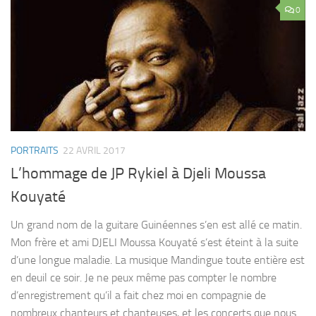
0
PORTRAITS
22 AVRIL 2017
L’hommage de JP Rykiel à Djeli Moussa
Kouyaté
Un grand nom de la guitare Guinéennes s’en est allé ce matin.
Mon frère et ami DJELI Moussa Kouyaté s’est éteint à la suite
d’une longue maladie. La musique Mandingue toute entière est
en deuil ce soir. Je ne peux même pas compter le nombre
d’enregistrement qu’il a fait chez moi en compagnie de
nombreux chanteurs et chanteuses, et les concerts que nous