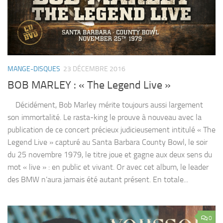
MANGE-DISQUES
23 DÉCEMBRE 2016
BOB MARLEY : « The Legend Live »
Décidément, Bob Marley mérite toujours aussi largement
son immortalité. Le rasta-king le prouve à nouveau avec la
publication de ce concert précieux judicieusement intitulé « The
Legend Live » capturé au Santa Barbara County Bowl, le soir
du 25 novembre 1979, le titre joue et gagne aux deux sens du
mot « live » : en public et vivant. Or avec cet album, le leader
des BMW n’aura jamais été autant présent. En totale...
0