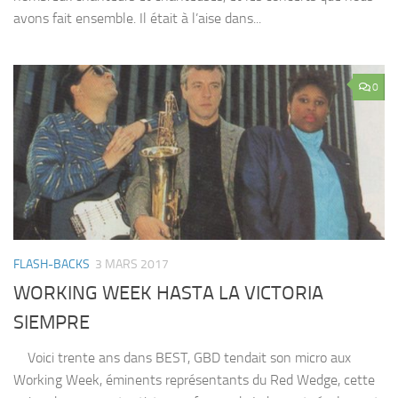
avons fait ensemble. Il était à l’aise dans...
0
FLASH-BACKS
3 MARS 2017
WORKING WEEK HASTA LA VICTORIA
SIEMPRE
Voici trente ans dans BEST, GBD tendait son micro aux
Working Week, éminents représentants du Red Wedge, cette