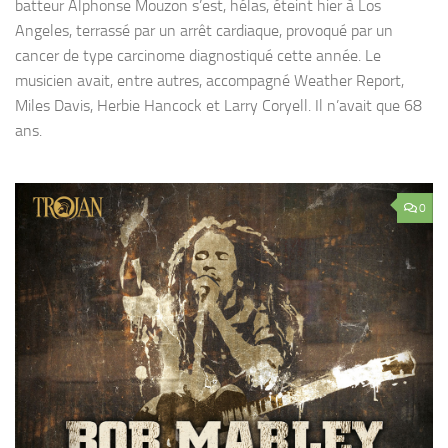
batteur Alphonse Mouzon s’est, hélas, éteint hier à Los
Angeles, terrassé par un arrêt cardiaque, provoqué par un
cancer de type carcinome diagnostiqué cette année. Le
musicien avait, entre autres, accompagné Weather Report,
Miles Davis, Herbie Hancock et Larry Coryell. Il n’avait que 68
ans.
0