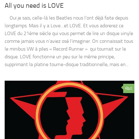
All you need is LOVE
Oui je sais, celle-là les Beatles nous l’ont déjà faite depuis
longtemps. Mais il y a Love…et LOVE. Et vous adorerez ce
LOVE du 21éme siécle qui vous permet de lire un disque vinyle
comme jamais vous n’aviez osé l’imaginer. On connaissait tous
le minibus VW à piles « Record Runner » qui tournait sur le
disque. LOVE fonctionne un peu sur le même principe,
supprimant la platine tourne-disque traditionnelle, mais en...
0