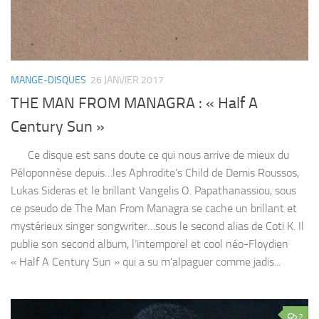
MANGE-DISQUES
26 JANVIER 2017
THE MAN FROM MANAGRA : « Half A
Century Sun »
Ce disque est sans doute ce qui nous arrive de mieux du
Péloponnèse depuis…les Aphrodite’s Child de Demis Roussos,
Lukas Sideras et le brillant Vangelis O. Papathanassiou, sous
ce pseudo de The Man From Managra se cache un brillant et
mystérieux singer songwriter…sous le second alias de Coti K. Il
publie son second album, l’intemporel et cool néo-Floydien
« Half A Century Sun » qui a su m’alpaguer comme jadis...
2