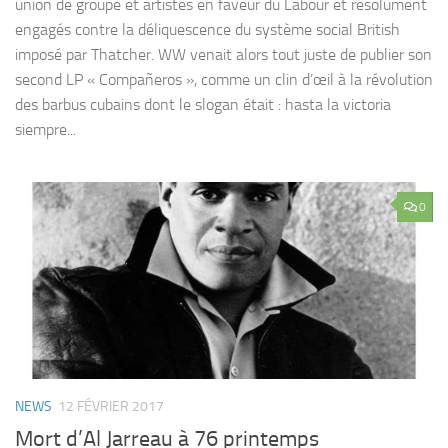
union de groupe et artistes en faveur du Labour et résolument
engagés contre la déliquescence du système social British
imposé par Thatcher. WW venait alors tout juste de publier son
second LP « Compañeros », comme un clin d’œil à la révolution
des barbus cubains dont le slogan était : hasta la victoria
siempre...
0
NEWS
12 FÉVRIER 2017
Mort d’Al Jarreau à 76 printemps