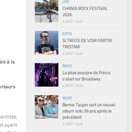
LIVE
CHANIA ROCK FESTIVAL
2026
6 AOÛT 2026
EDITO
SI TRISTE DE VOIR PARTIR
TRISTAM
5 AOÛT 2026
nt à la
NEWS
La pluie pourpre de Prince
s’abat sur Broadway
anteurs
4 AOÛT 2026
NEWS
Bernie Taupin sort un nouvel
album solo 39 ans après le
entiste,
précédent
 et ayant
3 AOÛT 2026