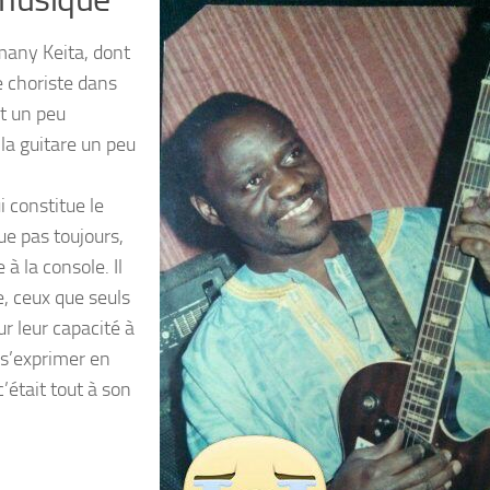
any Keita, dont
e choriste dans
t un peu
la guitare un peu
 constitue le
e pas toujours,
 à la console.
Il
, ceux que seuls
r leur capacité à
 s’exprimer en
c’était tout à son