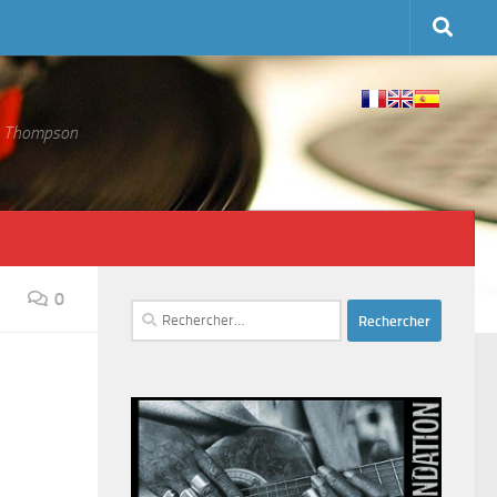
 S. Thompson
0
Rechercher :