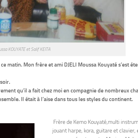
ussa KOUYATE et Salif KEITA
 ce matin. Mon frère et ami DJELI Moussa Kouyaté s’est étei
soir.
ement qu’il a fait chez moi en compagnie de nombreux ch
emble. Il était à l’aise dans tous les styles du continent.
Frère de Kemo Kouyaté,multi instrum
jouant harpe, kora, guitare et clavier,