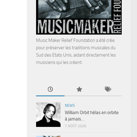
Music Maker Relief Foundation a été crée
pour préserver les traditions musicales du
Sud des Etats Unis, aidant directement les
musiciens qui les créent.
NEWS
William Orbit hélas en orbite
à jamais…
7 AOÛT 2026