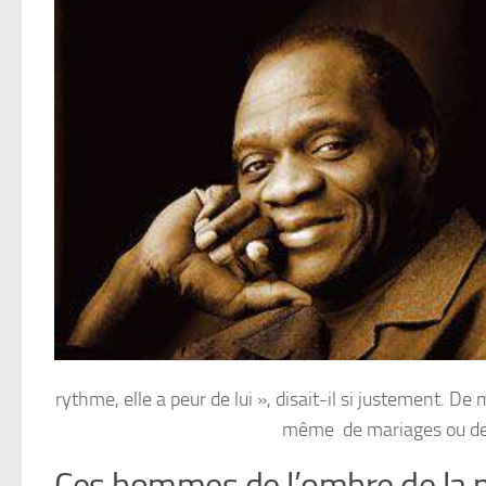
rythme, elle a peur de lui », disait-il si justement.
De m
même de mariages ou de b
Ces hommes de l’ombre de la