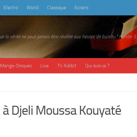
Electro
World
Classique
Ecrans
 que la vérité ne peut jamais être révélée aux heures de bureau." Hunter
Mange-Disques
Live
TV Addict
Qui suis-je ?
 à Djeli Moussa Kouyaté