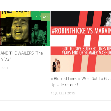
0
AND THE WAILERS “The
on ’73”
 2021
« Blurred Lines » VS « Got To Give
Up », le retour !
15 JUILLET 2015