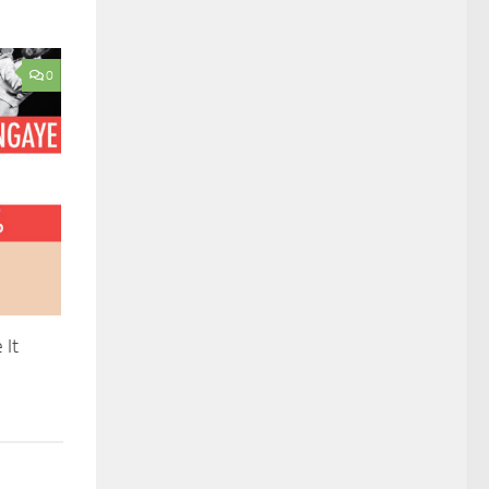
0
 It