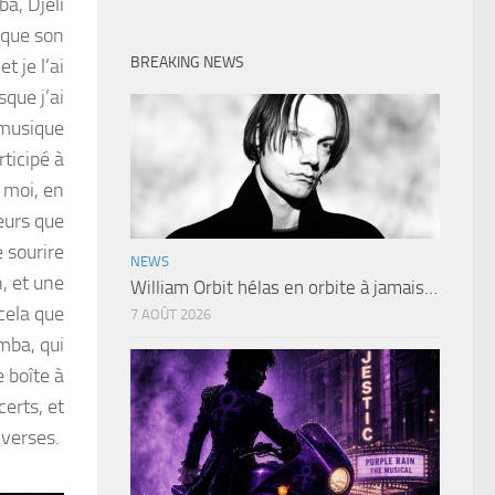
a, Djeli
 que son
BREAKING NEWS
t je l’ai
que j’ai
 musique
articipé à
 moi, en
eurs que
 sourire
NEWS
, et une
William Orbit hélas en orbite à jamais…
cela que
7 AOÛT 2026
mba, qui
e boîte à
erts, et
iverses.