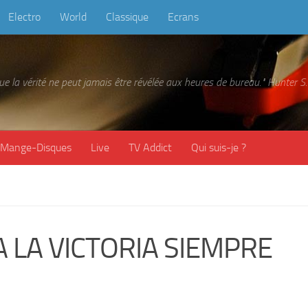
Electro
World
Classique
Ecrans
 que la vérité ne peut jamais être révélée aux heures de bureau." Hunter
Mange-Disques
Live
TV Addict
Qui suis-je ?
LA VICTORIA SIEMPRE