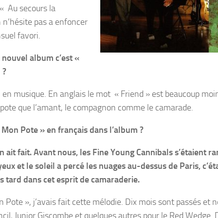
 « Au secours la
sh n’hésite pas a enfoncer
suel favori.
e nouvel album
c’est «
 ?
n musique. En anglais le mot « Friend » est beaucoup moin
le pote que l’amant, le compagnon comme le camarade.
 à Mon Pote »
en français dans l’album ?
 ait fait.
Avant nous, les Fine Young Cannibals s’étaient r
yeux et le soleil a percé
les nuages au-dessus de Paris,
c’ét
s tard
dans cet esprit de camaraderie.
Pote », j’avais fait cette mélodie. Dix mois sont passés et 
cil, Junior Giscombe et quelques autres pour le Red Wedge. 