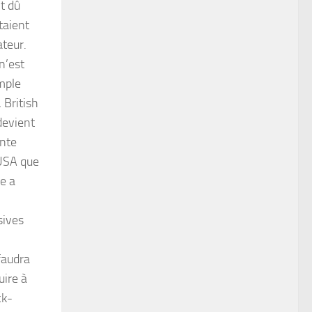
t dû
taient
ateur.
n’est
imple
 British
devient
ente
 USA que
re a
sives
 faudra
uire à
ck-