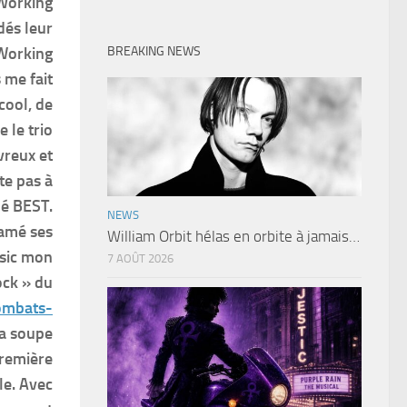
Working
dés leur
BREAKING NEWS
 Working
 me fait
cool, de
 le trio
vreux et
te pas à
lé BEST.
NEWS
famé ses
William Orbit hélas en orbite à jamais…
usic mon
7 AOÛT 2026
ock » du
ombats-
la soupe
première
le. Avec