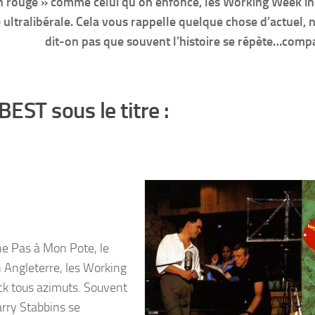
oin rouge » comme celui qu’on enfonce, les Working Week i
e ultralibérale. Cela vous rappelle quelque chose d’actuel, 
dit-on pas que souvent l’histoire se répète…comp
EST sous le titre :
he Pas à Mon Pote, le
 Angleterre, les Working
ock tous azimuts. Souvent
arry Stabbins se