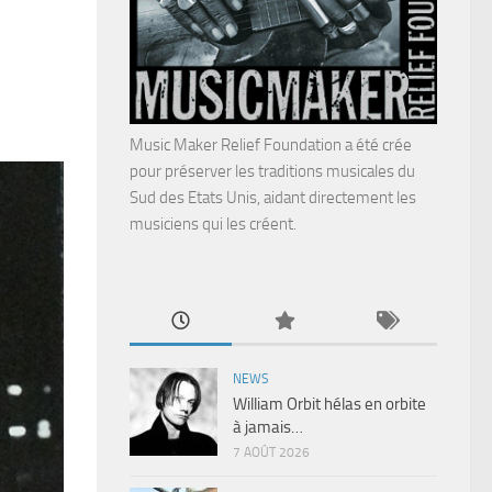
Music Maker Relief Foundation a été crée
pour préserver les traditions musicales du
Sud des Etats Unis, aidant directement les
musiciens qui les créent.
NEWS
William Orbit hélas en orbite
à jamais…
7 AOÛT 2026