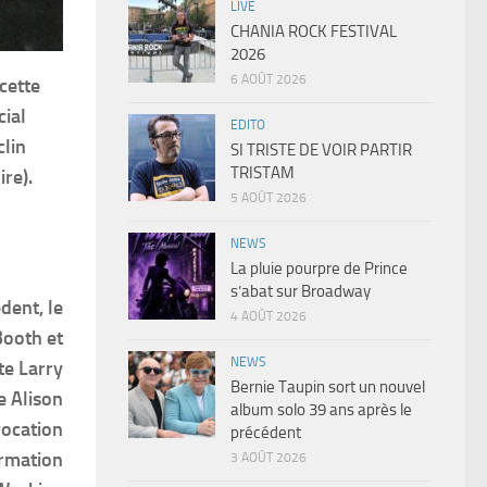
LIVE
CHANIA ROCK FESTIVAL
2026
6 AOÛT 2026
cette
cial
EDITO
clin
SI TRISTE DE VOIR PARTIR
TRISTAM
ire).
5 AOÛT 2026
NEWS
La pluie pourpre de Prince
s’abat sur Broadway
dent, le
4 AOÛT 2026
Booth et
NEWS
te Larry
Bernie Taupin sort un nouvel
e Alison
album solo 39 ans après le
vocation
précédent
ormation
3 AOÛT 2026