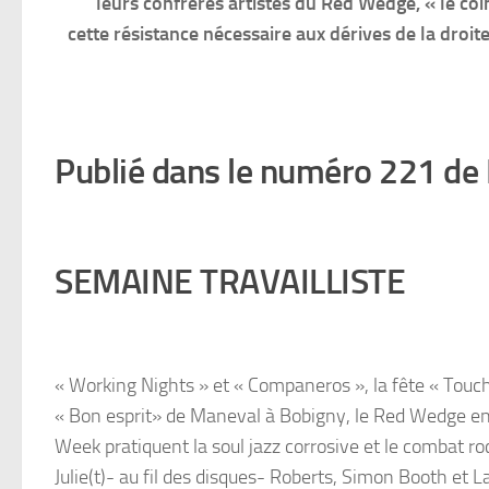
leurs confrères artistes du Red Wedge, « le c
cette résistance nécessaire aux dérives de la droit
Publié dans le numéro 221 de B
SEMAINE TRAVAILLISTE
« Working Nights » et « Companeros », la fête « Touc
« Bon esprit» de Maneval à Bobigny, le Red Wedge en
Week pratiquent la soul jazz corrosive et le combat r
Julie(t)- au fil des disques- Roberts, Simon Booth et L