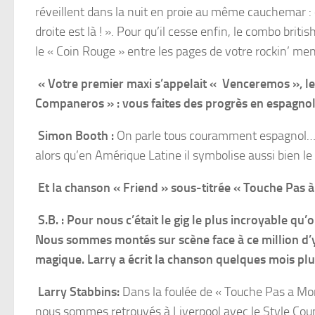
réveillent dans la nuit en proie au même cauchemar :
droite est là ! ». Pour qu’il cesse enfin, le combo briti
le « Coin Rouge » entre les pages de votre rockin’ men
« Votre premier maxi s’appelait
« Venceremos », l
Companeros » : vous faites
des progrès en espagnol
Simon Booth :
On parle tous couramment espagnol… e
alors qu’en Amérique Latine il symbolise aussi bien 
Et la chanson « Friend » sous-titrée « Touche Pas
S.B. : Pour nous c’était le gig le plus incroyable qu’on
Nous
sommes montés sur scène face à ce
million d’
magique. Larry a écrit la
chanson quelques mois plu
Larry Stabbins:
Dans la foulée de « Touche Pas a Mon 
nous sommes retrouvés à Liverpool avec le Style Coun