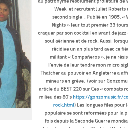
au patronyme résolument prolétaire de 
Week et recrutent Juliet Roberts 
second single . Publié en 1985, «
Nights » leur tout premier 33 tours
craquer par son cocktail enivrant de jazz 
soul aérienne et de rock. Aussi, lorsque
récidive un an plus tard avec ce fié
militant « Compañeros », je ne résis
l’envie de leur tendre mon micro sig
Thatcher au pouvoir en Angleterre a af
mineurs en grève. (voir sur Gonzom
article du BEST 220 sur Ces « combats r
milieu des 80’s
https://gonzomusic.fr/c
rock.html
)
Les longues files pour 
populaire se sont reformées pour la 
fois depuis la Seconde Guerre mondia