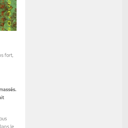
s fort,
amassés.
ait
nous
Dans le