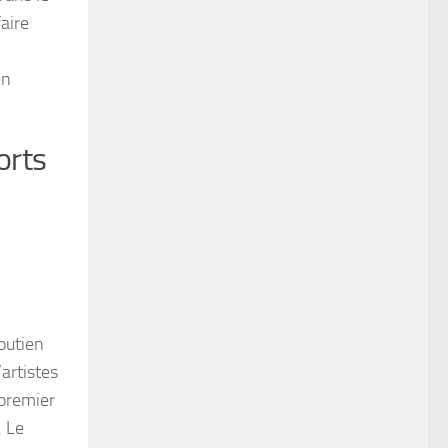
aire
en
orts
outien
’artistes
 premier
. Le