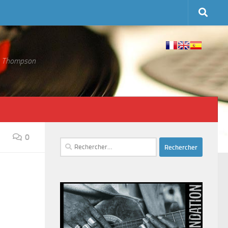
 S. Thompson
0
Rechercher :