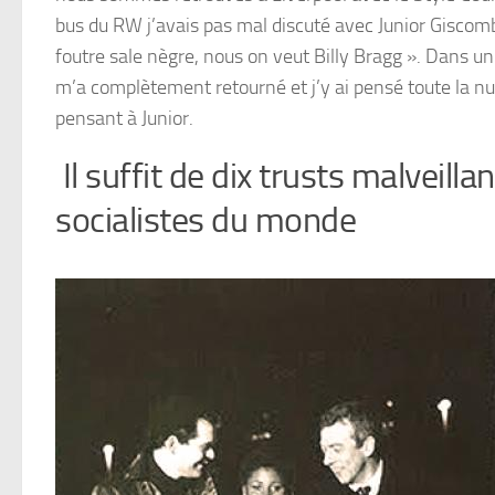
bus du RW j’avais pas mal discuté avec Junior Giscombe
foutre sale nègre, nous on veut Billy Bragg ». Dans un 
m’a complètement retourné et j’y ai pensé toute la nuit.
pensant à Junior.
Il suffit de dix trusts malveill
socialistes du monde