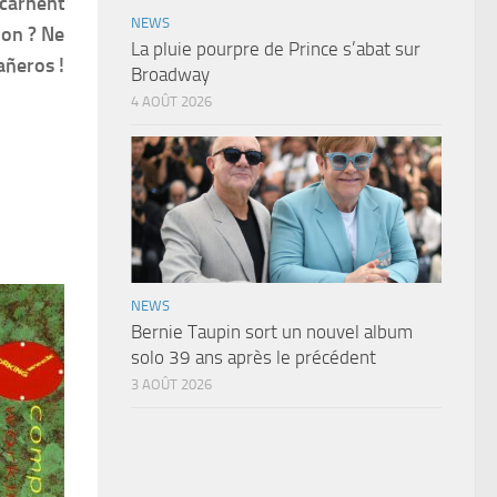
ncarnent
NEWS
non ? Ne
La pluie pourpre de Prince s’abat sur
añeros !
Broadway
4 AOÛT 2026
NEWS
Bernie Taupin sort un nouvel album
solo 39 ans après le précédent
3 AOÛT 2026