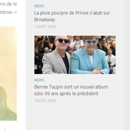
ns de la
NEWS
pedusa. «
La pluie pourpre de Prince s’abat sur
Broadway
4 AOÛT 2026
NEWS
Bernie Taupin sort un nouvel album
solo 39 ans après le précédent
3 AOÛT 2026