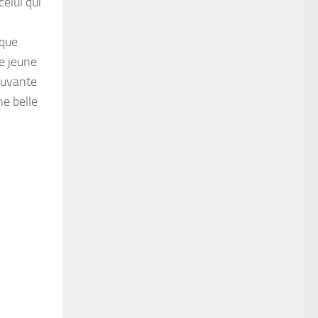
elui qui
ique
le jeune
ouvante
ne belle