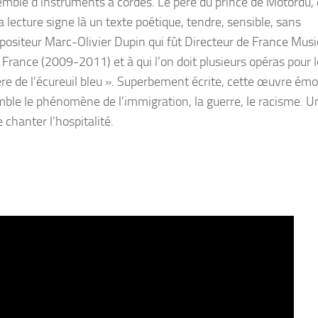
semble d’instruments à cordes. Le père du prince de Motordu, c
 lecture signe là un texte poétique, tendre, sensible, sans
ositeur Marc-Olivier Dupin qui fût Directeur de France Mus
France (2009-2011) et à qui l’on doit plusieurs opéras pour 
re de l’écureuil bleu ». Superbement écrite, cette œuvre ém
ble le phénomène de l’immigration, la guerre, le racisme. U
 chanter l’hospitalité.