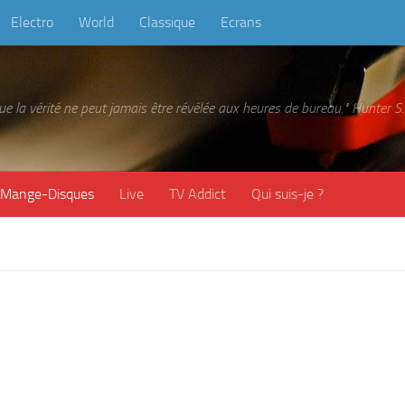
Electro
World
Classique
Ecrans
 que la vérité ne peut jamais être révélée aux heures de bureau." Hunter
Mange-Disques
Live
TV Addict
Qui suis-je ?