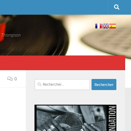
 S. Thompson
0
Rechercher :