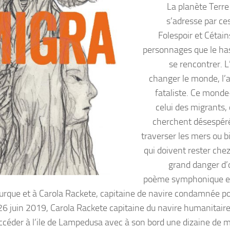
La planète Terre
s’adresse par ce
Folespoir et Cétain
personnages que le has
se rencontrer. L
changer le monde, l’a
fataliste. Ce monde-
celui des migrants, 
cherchent désespér
traverser les mers ou b
qui doivent rester chez
grand danger d’o
poème symphonique es
 turque et à Carola Rackete, capitaine de navire condamnée po
26 juin 2019, Carola Rackete capitaine du navire humanitaire
 accéder à l’ile de Lampedusa avec à son bord une dizaine de