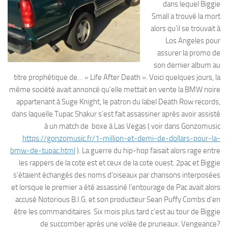
dans lequel Biggie
Small a trouvé la mort
alors qu’il se trouvait à
Los Angeles pour
assurer la promo de
son dernier album au
titre prophétique de… « Life After Death ». Voici quelques jours, la
même société avait annoncé qu’elle mettait en vente la BMW noire
appartenant à Suge Knight, le patron du label Death Row records,
dans laquelle Tupac Shakur s’est fait assassiner après avoir assisté
à un match de boxe à Las Vegas ( voir dans Gonzomusic
https://gonzomusic.fr/1-million-et-demi-de-dollars-pour-la-
bmw-de-tupac.html
). La guerre du hip-hop faisait alors rage entre
les rappers de la cote est et ceux de la cote ouest. 2pac et Biggie
s’étaient échangés des noms d’oiseaux par chansons interposées
et lorsque le premier a été assassiné l’entourage de Pac avait alors
accusé Notorious B.I.G. et son producteur Sean Puffy Combs d’en
être les commanditaires. Six mois plus tard c’est au tour de Biggie
de succomber après une volée de pruneaux. Vengeance?