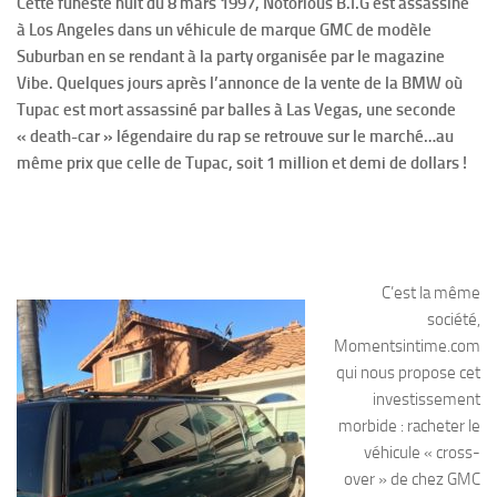
Cette funeste nuit du 8 mars 1997, Notorious B.I.G est assassiné
à Los Angeles dans un véhicule de marque GMC de modèle
Suburban en se rendant à la party organisée par le magazine
Vibe. Quelques jours après l’annonce de la vente de la BMW où
Tupac est mort assassiné par balles à Las Vegas, une seconde
« death-car » légendaire du rap se retrouve sur le marché…au
même prix que celle de Tupac, soit 1 million et demi de dollars !
C’est la même
société,
Momentsintime.com
qui nous propose cet
investissement
morbide : racheter le
véhicule « cross-
over » de chez GMC