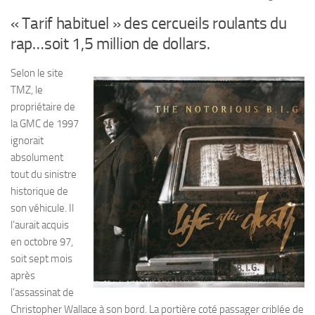
« Tarif habituel » des cercueils roulants du
rap…soit 1,5 million de dollars.
Selon le site
TMZ, le
propriétaire de
la GMC de 1997
ignorait
absolument
tout du sinistre
historique de
son véhicule. Il
l’aurait acquis
en octobre 97,
soit sept mois
après
l’assassinat de
Christopher Wallace à son bord. La portière coté passager criblée de