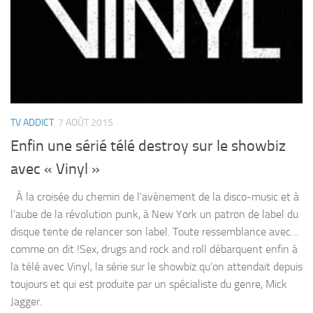
TV ADDICT
7 AOÛT 2015
Enfin une sérié télé destroy sur le showbiz
avec « Vinyl »
À la croisée du chemin de l’avènement de la disco-music et à
l’aube de la révolution punk, à New York un patron de label du
disque tente de relancer son label. Toute ressemblance avec…
comme on dit !Sex, drugs and rock and roll débarquent enfin à
la télé avec Vinyl, la série sur le showbiz qu’on attendait depuis
toujours et qui est produite par un spécialiste du genre, Mick
Jagger.