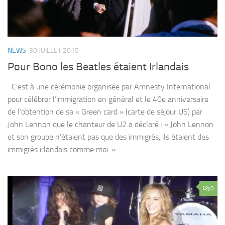
NEWS
30 JUILLET 2015
Pour Bono les Beatles étaient Irlandais
C’est à une cérémonie organisée par Amnesty International
pour célébrer l’immigration en général et le 40e anniversaire
de l’obtention de sa « Green card » (carte de séjour US) par
John Lennon que le chanteur de U2 a déclaré : « John Lennon
et son groupe n’étaient pas que des immigrés, ils étaient des
immigrés irlandais comme moi. »
0