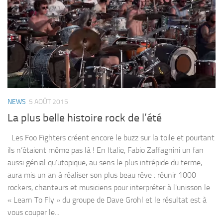
NEWS
5 AOÛT 2015
La plus belle histoire rock de l’été
Les Foo Fighters créent encore le buzz sur la toile et pourtant
ils n’étaient même pas là ! En Italie, Fabio Zaffagnini un fan
aussi génial qu’utopique, au sens le plus intrépide du terme,
aura mis un an à réaliser son plus beau rêve : réunir 1000
rockers, chanteurs et musiciens pour interpréter à l’unisson le
« Learn To Fly » du groupe de Dave Grohl et le résultat est à
vous couper le...