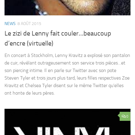
NEWS
8 AOÛT 2015
Le zizi de Lenny fait couler…beaucoup
d’encre (virtuelle)
En concert à Stockholm, Lenny Kravitz a explosé son pantalon
de cuir, révélant outrageusement son service trois pièces…et
son piercing intime. Il en parle sur Twitter avec son pote
Steven Tyler et trois jours plus tard, leurs filles respectives Zoe
Kravitz et Chelsea Tyler disent sur le même Twitter qu’elles
ont honte de leurs pères.
0