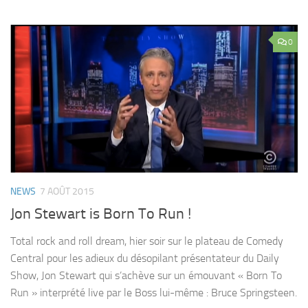
0
NEWS
7 AOÛT 2015
Jon Stewart is Born To Run !
Total rock and roll dream, hier soir sur le plateau de Comedy
Central pour les adieux du désopilant présentateur du Daily
Show, Jon Stewart qui s’achève sur un émouvant « Born To
Run » interprété live par le Boss lui-même : Bruce Springsteen.