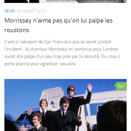
NEWS
31 JUILLET 2015
Morrissey n’aime pas qu’on lui palpe les
roustons
C’est à l’aéroport de San Francisco que se serait produit
l’incident : le chanteur Morrissey en partance pour Londres
aurait été palpé d’un peu trop près par la sécurité. Du coup il
porte plainte pour agression sexuelle.
0