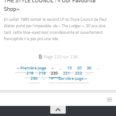
THE STYLE COUNCIL : « Our Favourite
Shop»
En juillet 1985 sortait le second LP du Style Council de Paul
Weller porté par l’imparable de « The Lodger », 30 ans plus
tard cette blue-eyed soul incandescente et ouvertement
francophile n’a pas pris une ride…
Page 220 sur 238
« Première page
«
…
10
20
30
…
218
219
220
221
222
…
230
…
»
Dernière page »