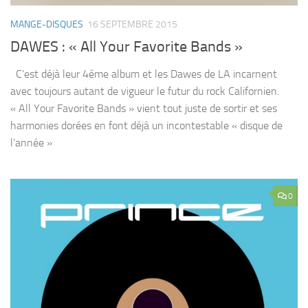
MANGE-DISQUES
16 SEPTEMBRE 2015
DAWES : « All Your Favorite Bands »
C’est déjà leur 4éme album et les Dawes de LA incarnent
avec toujours autant de vigueur le futur du rock Californien.
« All Your Favorite Bands » vient tout juste de sortir et ses
harmonies dorées en font déjà un incontestable « disque de
l’année »
0