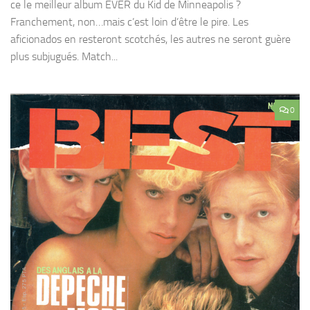
ce le meilleur album EVER du Kid de Minneapolis ?
Franchement, non…mais c’est loin d’être le pire. Les
aficionados en resteront scotchés, les autres ne seront guère
plus subjugués. Match...
0