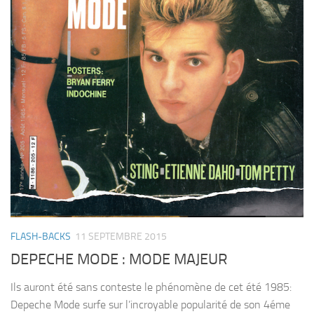
FLASH-BACKS
11 SEPTEMBRE 2015
DEPECHE MODE : MODE MAJEUR
Ils auront été sans conteste le phénomène de cet été 1985:
Depeche Mode surfe sur l’incroyable popularité de son 4éme