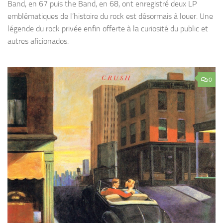
Band, en 67 puis the Band, en 68, ont enregistré deux LP
emblématiques de l’histoire du rock est désormais à louer. Une
légende du rock privée enfin offerte à la curiosité du public et
autres aficionados.
0