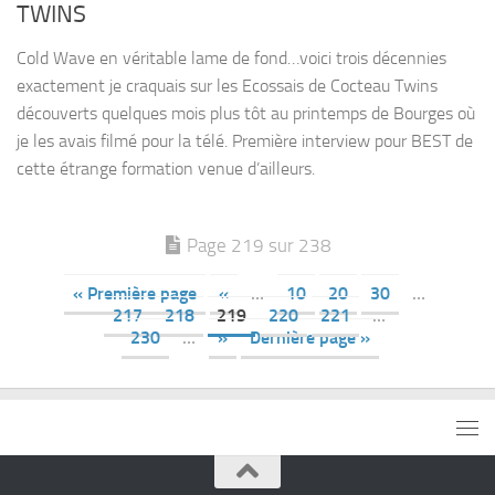
TWINS
Cold Wave en véritable lame de fond…voici trois décennies
exactement je craquais sur les Ecossais de Cocteau Twins
découverts quelques mois plus tôt au printemps de Bourges où
je les avais filmé pour la télé. Première interview pour BEST de
cette étrange formation venue d’ailleurs.
Page 219 sur 238
« Première page
«
…
10
20
30
…
217
218
219
220
221
…
230
…
»
Dernière page »