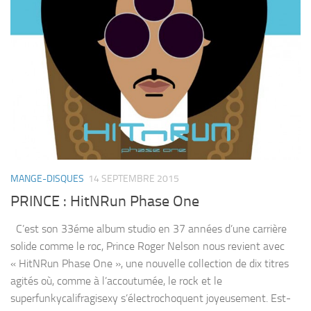
MANGE-DISQUES
14 SEPTEMBRE 2015
PRINCE : HitNRun Phase One
C’est son 33éme album studio en 37 années d’une carrière
solide comme le roc, Prince Roger Nelson nous revient avec
« HitNRun Phase One », une nouvelle collection de dix titres
agités où, comme à l’accoutumée, le rock et le
superfunkycalifragisexy s’électrochoquent joyeusement. Est-