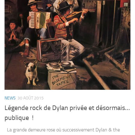
NEWS
30 AOÛT 2015
Légende rock de Dylan privée et désormais…
publique !
La grande demeure rose où successivement Dylan & the