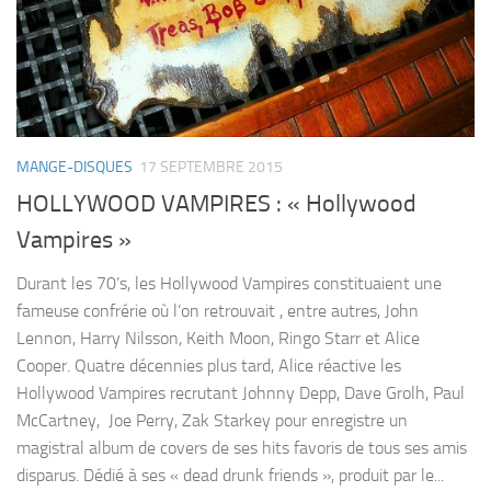
MANGE-DISQUES
17 SEPTEMBRE 2015
HOLLYWOOD VAMPIRES : « Hollywood
Vampires »
Durant les 70’s, les Hollywood Vampires constituaient une
fameuse confrérie où l’on retrouvait , entre autres, John
Lennon, Harry Nilsson, Keith Moon, Ringo Starr et Alice
Cooper. Quatre décennies plus tard, Alice réactive les
Hollywood Vampires recrutant Johnny Depp, Dave Grolh, Paul
McCartney, Joe Perry, Zak Starkey pour enregistre un
magistral album de covers de ses hits favoris de tous ses amis
disparus. Dédié à ses « dead drunk friends », produit par le...