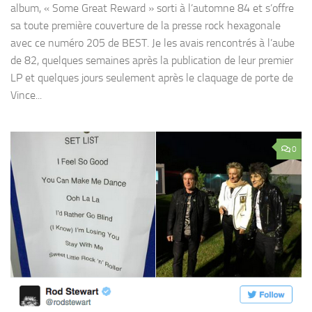
album, « Some Great Reward » sorti à l’automne 84 et s’offre
sa toute première couverture de la presse rock hexagonale
avec ce numéro 205 de BEST. Je les avais rencontrés à l’aube
de 82, quelques semaines après la publication de leur premier
LP et quelques jours seulement après le claquage de porte de
Vince...
0