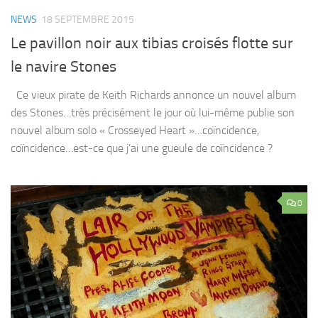
NEWS
18 SEPTEMBRE 2015
Le pavillon noir aux tibias croisés flotte sur
le navire Stones
Ce vieux pirate de Keith Richards annonce un nouvel album
des Stones…très précisément le jour où lui-même publie son
nouvel album solo « Crosseyed Heart »…coïncidence,
coïncidence…est-ce que j’ai une gueule de coïncidence ?
0