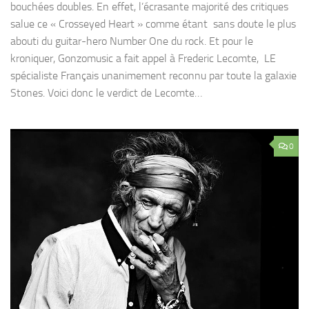
bouchées doubles. En effet, l’écrasante majorité des critiques
salue ce « Crosseyed Heart » comme étant sans doute le plus
abouti du guitar-hero Number One du rock. Et pour le
kroniquer, Gonzomusic a fait appel à Frederic Lecomte, LE
spécialiste Français unanimement reconnu par toute la galaxie
Stones. Voici donc le verdict de Lecomte…
0