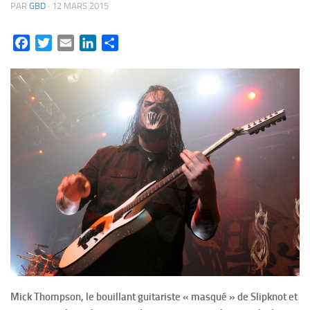
PAR
GBD
·
12 MARS 2015
Facebook
Twitter
Email
LinkedIn
Partager
Mick Thompson, le bouillant guitariste « masqué » de Slipknot et