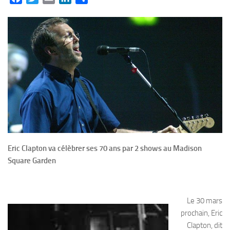
Eric Clapton va célèbrer ses 70 ans par 2 shows au Madison
Square Garden
Le 30 mars
prochain, Eric
Clapton, dit