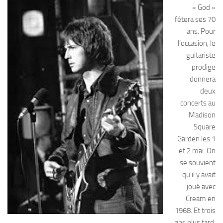
« God »
fêtera ses 70
ans. Pour
l’occasion, le
guitariste
prodige
donnera
deux
concerts au
Madison
Square
Garden les 1
et 2 mai. On
se souvient
qu’il y avait
joué avec
Cream en
1968. Et trois
ans plus tard,