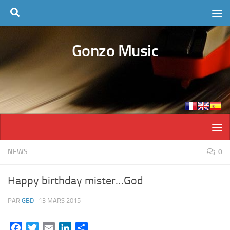
Skip to content
Gonzo Music
NEWS
0
Happy birthday mister…God
PAR
GBD
·
13 MARS 2015
Facebook
Twitter
Email
LinkedIn
Partager