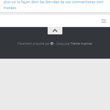
plus sur la façon dont les données de vos commentaires sont
traitées
.
Fièrement propulsé par
- Conçu par
Thème Hueman