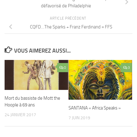
défavorisé de Philadelphie
ARTICLE PRÉCÉDENT
CQFD…The Sparks + Franz Ferdinand = FFS
VOUS AIMEREZ AUSSI...
0
3
Mort du bassiste de Mott the
Hoople à 69 ans
SANTANA « Africa Speaks »
24 JANVIER 2017
7 JUIN 2019