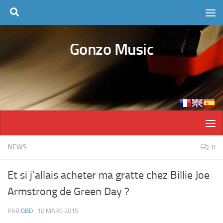
Skip to content
Gonzo Music
NEWS
0
Et si j’allais acheter ma gratte chez Billie Joe
Armstrong de Green Day ?
PAR
GBD
·
10 MARS 2015