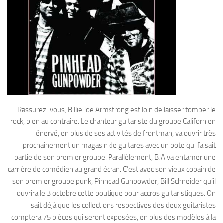
Rassurez-vous, Billie Joe Armstrong est loin de laisser tomber le
rock, bien au contraire. Le chanteur guitariste du groupe Californien
énervé, en plus de ses activités de frontman, va ouvrir très
prochainement un magasin de guitares avec un pote qui faisait
partie de son premier groupe. Parallèlement, BJA va entamer une
carrière de comédien au grand écran. C’est avec son vieux copain de
son premier groupe punk, Pinhead Gunpowder, Bill Schneider qu’il
ouvrira le 3 octobre cette boutique pour accros guitaristiques. On
sait déjà que les collections respectives des deux guitaristes
comptera 75 pièces qui seront exposées, en plus des modèles à la