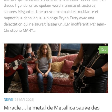
disque hybride, entre spoken word intimiste et textures
sonores élégantes. Une œuvre minimaliste, troublante et
hypnotique dans laquelle plonge Bryan Ferry avec une
délectation qui ne saurait laisser un JCM indifférent. Par Jean-
Christophe MARY...
2
NEWS
29 MAI 2025
Miracle … le metal de Metallica sauve des