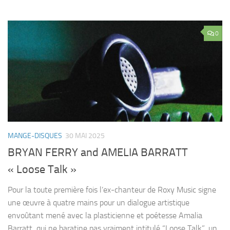
0
MANGE-DISQUES
30 MAI 2025
BRYAN FERRY and AMELIA BARRATT
« Loose Talk »
Pour la toute première fois l’ex-chanteur de Roxy Music signe
une œuvre à quatre mains pour un dialogue artistique
envoûtant mené avec la plasticienne et poétesse Amalia
Barratt qui ne baratine pas vraiment intitulé “Loose Talk”, un