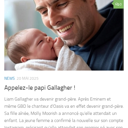
0
NEWS
20 MAI 2025
Appelez-le papi Gallagher !
Liam Gallagher va devenir grand-père. Après Eminem et
même GBD le chanteur d’Oasis va en effet devenir grand-père.
Sa fille aînée, Molly Moorish a annoncé qu’elle attendait un
enfant. La jeune femme a confirmé la nouvelle sur son compte
Instagram, précisant qu’elle attendait son premier né avec son