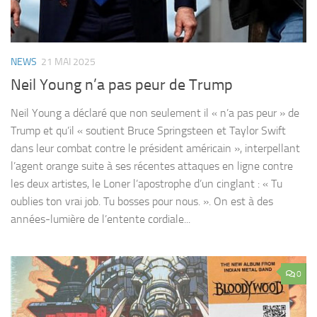
NEWS
21 MAI 2025
Neil Young n’a pas peur de Trump
Neil Young a déclaré que non seulement il « n’a pas peur » de
Trump et qu’il « soutient Bruce Springsteen et Taylor Swift
dans leur combat contre le président américain », interpellant
l’agent orange suite à ses récentes attaques en ligne contre
les deux artistes, le Loner l’apostrophe d’un cinglant : « Tu
oublies ton vrai job. Tu bosses pour nous. ». On est à des
années-lumière de l’entente cordiale...
0