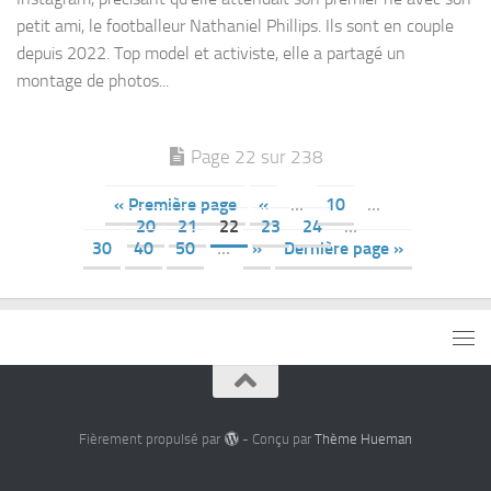
petit ami, le footballeur Nathaniel Phillips. Ils sont en couple
depuis 2022. Top model et activiste, elle a partagé un
montage de photos...
Page 22 sur 238
« Première page
«
…
10
…
20
21
22
23
24
…
30
40
50
…
»
Dernière page »
Fièrement propulsé par
- Conçu par
Thème Hueman