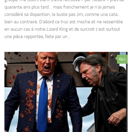
quarante ans plus tard… mais franchement je n’ai jamais
considéré sa disparition, le buste pas Jim, comme une cata…
bien au contraire. D’abord ce truc est moche et ne ressemble
en aucun cas à notre Lizard King et de surcroit c’est surtout
une pièce rapportée, faite par un...
0