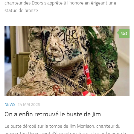
chanteur des Doors s’apprête à l’honore en érigeant une
statue de bronze...
5
NEWS
24 MAI 2025
On a enfin retrouvé le buste de Jim
Le buste dérobé sur la tombe de Jim Morrison, chanteur du
groupe The Doors vient d’être retrouvé « par hasard » près de