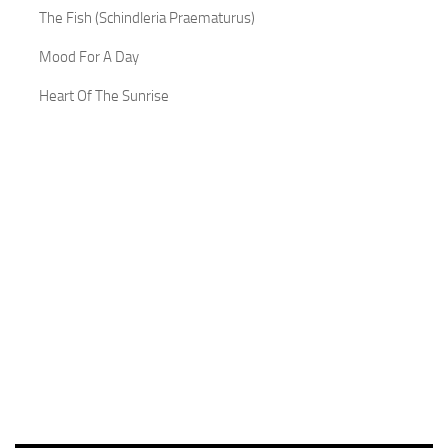
The Fish (Schindleria Praematurus)
Mood For A Day
Heart Of The Sunrise