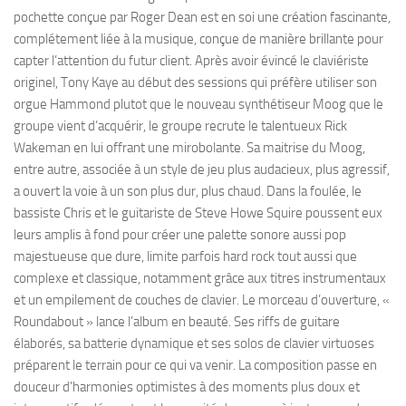
pochette conçue par Roger Dean est en soi une création fascinante,
complétement liée à la musique, conçue de manière brillante pour
capter l’attention du futur client. Après avoir évincé le claviériste
originel, Tony Kaye au début des sessions qui préfère utiliser son
orgue Hammond plutot que le nouveau synthétiseur Moog que le
groupe vient d’acquérir, le groupe recrute le talentueux Rick
Wakeman en lui offrant une mirobolante. Sa maitrise du Moog,
entre autre, associée à un style de jeu plus audacieux, plus agressif,
a ouvert la voie à un son plus dur, plus chaud. Dans la foulée, le
bassiste Chris et le guitariste de Steve Howe Squire poussent eux
leurs amplis à fond pour créer une palette sonore aussi pop
majestueuse que dure, limite parfois hard rock tout aussi que
complexe et classique, notamment grâce aux titres instrumentaux
et un empilement de couches de clavier. Le morceau d’ouverture, «
Roundabout » lance l’album en beauté. Ses riffs de guitare
élaborés, sa batterie dynamique et ses solos de clavier virtuoses
préparent le terrain pour ce qui va venir. La composition passe en
douceur d’harmonies optimistes à des moments plus doux et