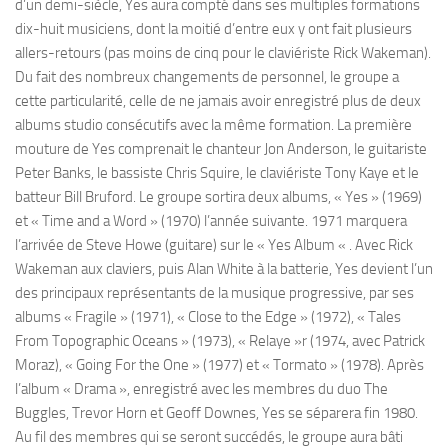
d’un demi-siècle, Yes aura compté dans ses multiples formations
dix-huit musiciens, dont la moitié d’entre eux y ont fait plusieurs
allers-retours (pas moins de cinq pour le claviériste Rick Wakeman).
Du fait des nombreux changements de personnel, le groupe a
cette particularité, celle de ne jamais avoir enregistré plus de deux
albums studio consécutifs avec la même formation. La première
mouture de Yes comprenait le chanteur Jon Anderson, le guitariste
Peter Banks, le bassiste Chris Squire, le claviériste Tony Kaye et le
batteur Bill Bruford. Le groupe sortira deux albums, « Yes » (1969)
et « Time and a Word » (1970) l’année suivante. 1971 marquera
l’arrivée de Steve Howe (guitare) sur le « Yes Album « . Avec Rick
Wakeman aux claviers, puis Alan White à la batterie, Yes devient l’un
des principaux représentants de la musique progressive, par ses
albums « Fragile » (1971), « Close to the Edge » (1972), « Tales
From Topographic Oceans » (1973), « Relaye »r (1974, avec Patrick
Moraz), « Going For the One » (1977) et « Tormato » (1978). Après
l’album « Drama », enregistré avec les membres du duo The
Buggles, Trevor Horn et Geoff Downes, Yes se séparera fin 1980.
Au fil des membres qui se seront succédés, le groupe aura bâti