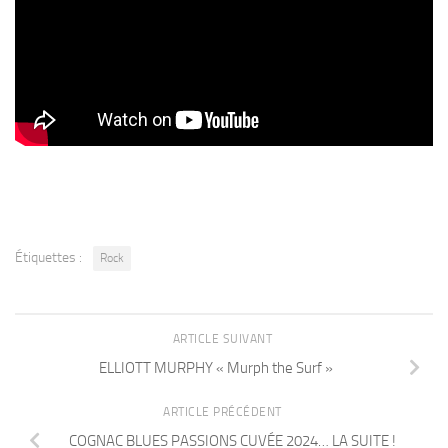
Étiquettes :
Rock
ARTICLE SUIVANT
ELLIOTT MURPHY « Murph the Surf »
ARTICLE PRÉCÉDENT
COGNAC BLUES PASSIONS CUVÉE 2024… LA SUITE !