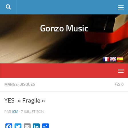
Skip to content
Gonzo Music
MANGE-DISQUES
0
YES « Fragile »
PAR
JCM
·
7 JUILLET 2024
Facebook
Twitter
Email
LinkedIn
Partager