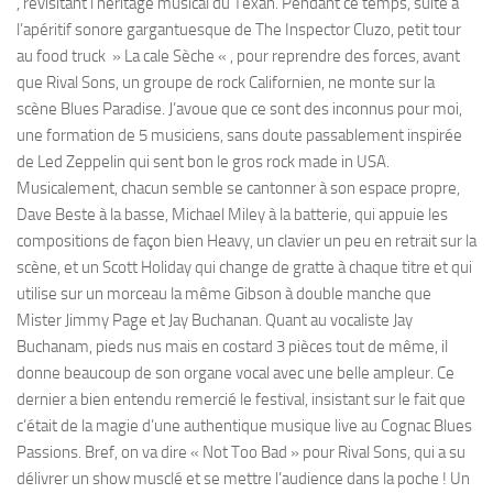
, revisitant l’héritage musical du Texan. Pendant ce temps, suite à
l’apéritif sonore gargantuesque de The Inspector Cluzo, petit tour
au food truck » La cale Sèche « , pour reprendre des forces, avant
que Rival Sons, un groupe de rock Californien, ne monte sur la
scène Blues Paradise. J’avoue que ce sont des inconnus pour moi,
une formation de 5 musiciens, sans doute passablement inspirée
de Led Zeppelin qui sent bon le gros rock made in USA.
Musicalement, chacun semble se cantonner à son espace propre,
Dave Beste à la basse, Michael Miley à la batterie, qui appuie les
compositions de façon bien Heavy, un clavier un peu en retrait sur la
scène, et un Scott Holiday qui change de gratte à chaque titre et qui
utilise sur un morceau la même Gibson à double manche que
Mister Jimmy Page et Jay Buchanan. Quant au vocaliste Jay
Buchanam, pieds nus mais en costard 3 pièces tout de même, il
donne beaucoup de son organe vocal avec une belle ampleur. Ce
dernier a bien entendu remercié le festival, insistant sur le fait que
c’était de la magie d’une authentique musique live au Cognac Blues
Passions. Bref, on va dire « Not Too Bad » pour Rival Sons, qui a su
délivrer un show musclé et se mettre l’audience dans la poche ! Un