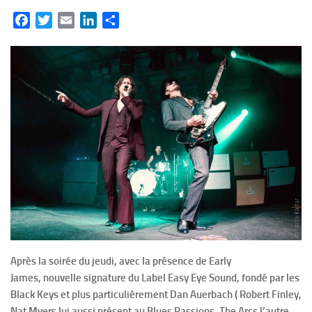
Facebook
Twitter
Email
LinkedIn
Partager
Après la soirée du jeudi, avec la présence de Early
James, nouvelle signature du Label Easy Eye Sound, fondé par les
Black Keys et plus particulièrement Dan Auerbach ( Robert Finley,
Nat Myers lui aussi présent au Blues Passions, The Arcs l’autre