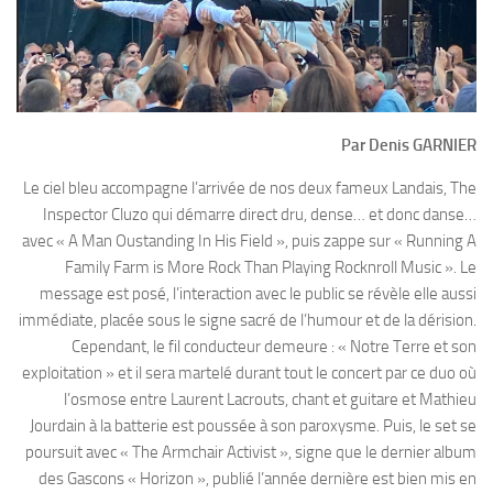
Par Denis GARNIER
Le ciel bleu accompagne l’arrivée de nos deux fameux Landais, The
Inspector Cluzo qui démarre direct dru, dense… et donc danse…
avec « A Man Oustanding In His Field », puis zappe sur « Running A
Family Farm is More Rock Than Playing Rocknroll Music ». Le
message est posé, l’interaction avec le public se révèle elle aussi
immédiate, placée sous le signe sacré de l’humour et de la dérision.
Cependant, le fil conducteur demeure : « Notre Terre et son
exploitation » et il sera martelé durant tout le concert par ce duo où
l’osmose entre Laurent Lacrouts, chant et guitare et Mathieu
Jourdain à la batterie est poussée à son paroxysme. Puis, le set se
poursuit avec « The Armchair Activist », signe que le dernier album
des Gascons « Horizon », publié l’année dernière est bien mis en