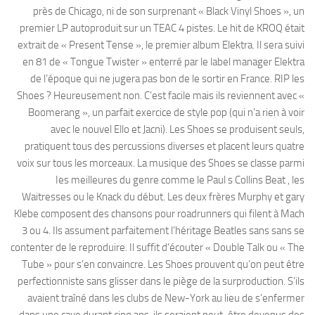
près de Chicago, ni de son surprenant « Black Vinyl Shoes », un
premier LP autoproduit sur un TEAC 4 pistes. Le hit de KROQ était
extrait de « Present Tense », le premier album Elektra. Il sera suivi
en 81 de « Tongue Twister » enterré par le label manager Elektra
de l’époque qui ne jugera pas bon de le sortir en France. RIP les
Shoes ? Heureusement non. C’est facile mais ils reviennent avec «
Boomerang », un parfait exercice de style pop (qui n’a rien à voir
avec le nouvel Ello et Jacni). Les Shoes se produisent seuls,
pratiquent tous des percussions diverses et placent leurs quatre
voix sur tous les morceaux. La musique des Shoes se classe parmi
Ies meilleures du genre comme le Paul s Collins Beat , les
Waitresses ou le Knack du début. Les deux frères Murphy et gary
Klebe composent des chansons pour roadrunners qui filent à Mach
3 ou 4. Ils assument parfaitement l’héritage Beatles sans sans se
contenter de le reproduire. Il suffit d’écouter « Double Talk ou « The
Tube » pour s’en convaincre. Les Shoes prouvent qu’on peut être
perfectionniste sans glisser dans le piège de la surproduction. S’ils
avaient traîné dans les clubs de New-York au lieu de s’enfermer