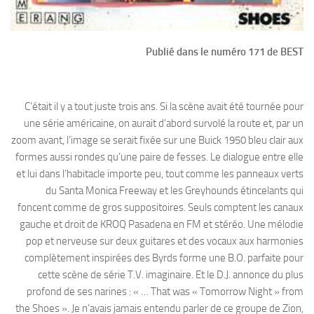
Publié dans le numéro 171 de BEST
C’était il y a tout juste trois ans. Si la scène avait été tournée pour
une série américaine, on aurait d’abord survolé la route et, par un
zoom avant, l’image se serait fixée sur une Buick 1950 bleu clair aux
formes aussi rondes qu’une paire de fesses. Le dialogue entre elle
et lui dans l’habitacle importe peu, tout comme les panneaux verts
du Santa Monica Freeway et les Greyhounds étincelants qui
foncent comme de gros suppositoires. Seuls comptent les canaux
gauche et droit de KROQ Pasadena en FM et stéréo. Une mélodie
pop et nerveuse sur deux guitares et des vocaux aux harmonies
complètement inspirées des Byrds forme une B.O. parfaite pour
cette scène de série T.V. imaginaire. Et le D.J. annonce du plus
profond de ses narines : « … That was « Tomorrow Night » from
the Shoes ». Je n’avais jamais entendu parler de ce groupe de Zion,