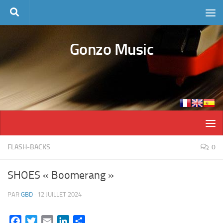
Skip to content
Gonzo Music
FLASH-BACKS
0
SHOES « Boomerang »
PAR
GBD
·
12 JUILLET 2024
Facebook
Twitter
Email
LinkedIn
Partager