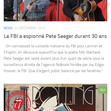
NEWS
22 DÉCEMBRE 2015
Le FBI a espionné Pete Seeger durant 30 ans
On connaissait la curiosité malsaine du FBI pour Lennon et
Chaplin, on découvre aujourd’hui que le poéte folk libertaire
Pete Seeger est resté durant plus d’un quart de siécle sous la
surveillance étroite de l’agencé fédérale fondée par Jay Edgar
Hoover, le FBI. Que d’argent public balancé par les fenêtres !
0