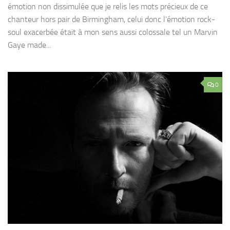
émotion non dissimulée que je relis les mots précieux de ce
chanteur hors pair de Birmingham, celui donc l’émotion rock-
soul exacerbée était à mon sens aussi colossale tel un Marvin
Gaye made...
0