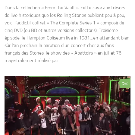
Dans la collection « From the Vault », cette cave aux trésors
de live historiques que les Rolling Stones publient peu à peu,
voici l’addictif coffret « The Complete Series 1 » composé de
cinq DVD (ou BD et autres versions collector’s). Troisième
épisode, le Hampton Coliseum live in 1981…en attendant bien
sûr l’an prochain la parution d’un concert cher aux fans
français des Stones, le show des « Abattoirs » en juillet 76
magistralement réalisé par...
0