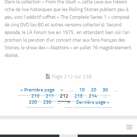
Dans la collection « From the Vault », cette cave aux trésors
riche de live historiques que les Rolling Stones publient peu à
peu, voici l’addictif coffret « The Complete Series 1 » composé
de cinq DVD (ou BD et autres versions collector’s). Second
épisode, le LA Forum live en 1975…en attendant bien sûr l’an
prochain la parution d’un concert cher aux fans français des
Stones, le show des « Abattoirs » en juillet 76 magistralement
réalisé...
Page 212 sur 238
« Première page
«
…
10
20
30
…
210
211
212
213
214
…
220
230
…
»
Dernière page »