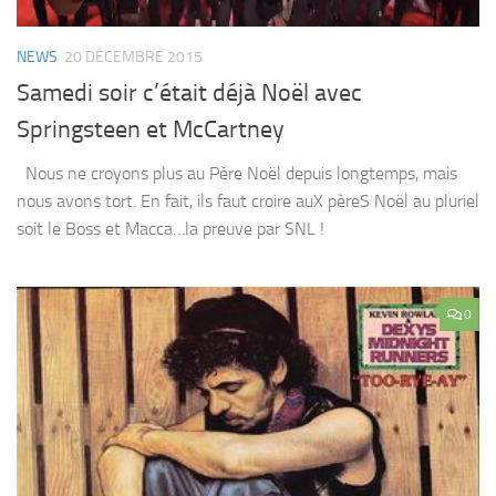
NEWS
20 DÉCEMBRE 2015
Samedi soir c’était déjà Noël avec
Springsteen et McCartney
Nous ne croyons plus au Père Noël depuis longtemps, mais
nous avons tort. En fait, ils faut croire auX pèreS Noël au pluriel
soit le Boss et Macca…la preuve par SNL !
0