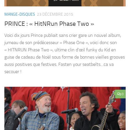
MANGE-DISQUES
23 DÉCEMBRE 2015
PRINCE : « HitNRun Phase Two »
Voici dix jours Prince publiait sans crier gare un nouvel album,
jumeau de son prédécesseur « Phase One », voici donc son
« HITNRUN Phase Two », ultime clin d’œil funky du Kid en
guise de cadeau de Noël sous forme de bonnes vieilles grooves
aussi positives que festives. Fasten your seatbelts…ca va
secouer !
0