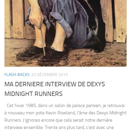
FLASH-BACKS
20 DÉCEMBRE 2015
MA DERNIERE INTERVIEW DE DEXYS
MIDNIGHT RUNNERS
Cet hiver 1985, dans un salon de palace parisien, je retrouvai
à nouveau mon pote Kevin Rowland, l’âme des Dexys Midnight
Runners. J’ignorais encore que cela serait notre dernière
interview ensemble. Trente ans plus tard, c’est avec une