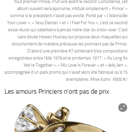
tout premier Prince, il fut viré avant le second. Coïncidence, cet
album suivant sera éponyme, intitulé simplement « Prince’ »
comme si le précédent n’avait pas existé. Porté par « I Wanna Be
Your Lover », « Sexy Dancer » et « I Feel For You », c’est ce second
essai réussi qui satellisera à jamais notre star du cross-over. C’est
sans doute Howen Husney qui propose deux maquettes qui
documentent de manière précieuse les premiers pas de Prince.
D’abord une première K7 contenant trois compositions
enregistrées entre l’été 1976 et le printemps 1977 : « As Long As
We’re Together », « My Love Is Forever » et « Jelly Jam »,
accompagnée d’un pack promo qui n’avait alors été fabriqué qu’à 15
exemplaires. Mise à prix : 6500 € !
Les amours Princiers n’ont pas de prix