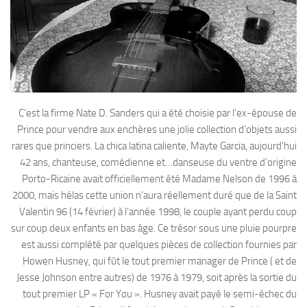
C’est la firme Nate D. Sanders qui a été choisie par l’ex-épouse de
Prince pour vendre aux enchères une jolie collection d’objets aussi
rares que princiers. La chica latina caliente, Mayte Garcia, aujourd’hui
42 ans, chanteuse, comédienne et…danseuse du ventre d’origine
Porto-Ricaine avait officiellement été Madame Nelson de 1996 à
2000, mais hélas cette union n’aura réellement duré que de la Saint
Valentin 96 (14 février) à l’année 1998, le couple ayant perdu coup
sur coup deux enfants en bas âge. Ce trésor sous une pluie pourpre
est aussi complété par quelques pièces de collection fournies par
Howen Husney, qui fût le tout premier manager de Prince ( et de
Jesse Johnson entre autres) de 1976 à 1979, soit après la sortie du
tout premier LP « For You ». Husney avait payé le semi-échec du