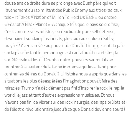
douze ans de droite dure se prolonge avec Bush père qui voit
l’avènement du rap militant des Public Enemy aux titres radicaux
tels « It Takes A Nation of Million To Hold Us Back » ou encore
« Fear of A Black Planet ». À chaque fois que le pays se droitise,
c’est comme si les artistes, en réaction de pure self défense,
devenaient soudain plus incisifs, plus radicaux…plus créatifs,
maybe ? Avec l’arrivée au pouvoir de Donald Trump, ils ont du pain
sur la planche tant le personnage est caricatural. Les artistes, la
société civile et les différents contre-pouvoirs sauront ils se
montrer à la hauteur de la tache immense qui les attend pour
contrer les délires du Donald ? L’Histoire nous a appris que dans les
situations les plus désespérées l’imagination pouvait faire des
miracles. Trump n’a décidément pas fini d’inspirer le rock, le rap, la
world, le jazz et tant d’autres expressions musicales. Et nous
n’avons pas fini de vibrer sur des rock insurgés, des raps brûlots et
de l’électro révolutionnaire jusqu’à ce que Donald devienne sourd !