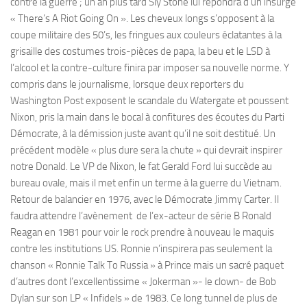
contre la guerre ; un an plus tard Sly Stone lui répondra d’un insurgé
« There’s A Riot Going On ». Les cheveux longs s’opposent à la
coupe militaire des 50’s, les fringues aux couleurs éclatantes à la
grisaille des costumes trois-pièces de papa, la beu et le LSD à
l’alcool et la contre-culture finira par imposer sa nouvelle norme. Y
compris dans le journalisme, lorsque deux reporters du
Washington Post exposent le scandale du Watergate et poussent
Nixon, pris la main dans le bocal à confitures des écoutes du Parti
Démocrate, à la démission juste avant qu’il ne soit destitué. Un
précédent modèle « plus dure sera la chute » qui devrait inspirer
notre Donald. Le VP de Nixon, le fat Gerald Ford lui succède au
bureau ovale, mais il met enfin un terme à la guerre du Vietnam.
Retour de balancier en 1976, avec le Démocrate Jimmy Carter. Il
faudra attendre l’avènement de l’ex-acteur de série B Ronald
Reagan en 1981 pour voir le rock prendre à nouveau le maquis
contre les institutions US. Ronnie n’inspirera pas seulement la
chanson « Ronnie Talk To Russia » à Prince mais un sacré paquet
d’autres dont l’excellentissime « Jokerman »- le clown- de Bob
Dylan sur son LP « Infidels » de 1983. Ce long tunnel de plus de