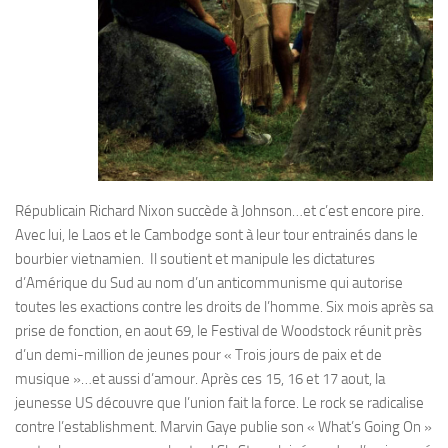
Républicain Richard Nixon succède à Johnson…et c’est encore pire.
Avec lui, le Laos et le Cambodge sont à leur tour entrainés dans le
bourbier vietnamien. Il soutient et manipule les dictatures
d’Amérique du Sud au nom d’un anticommunisme qui autorise
toutes les exactions contre les droits de l’homme. Six mois après sa
prise de fonction, en aout 69, le Festival de Woodstock réunit près
d’un demi-million de jeunes pour « Trois jours de paix et de
musique »…et aussi d’amour. Après ces 15, 16 et 17 aout, la
jeunesse US découvre que l’union fait la force. Le rock se radicalise
contre l’establishment. Marvin Gaye publie son « What’s Going On »