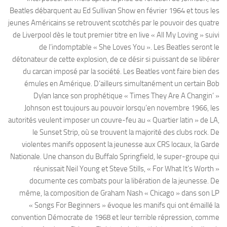
Beatles débarquent au Ed Sullivan Show en février 1964 et tous les
jeunes Américains se retrouvent scotchés par le pouvoir des quatre
de Liverpool dès le tout premier titre en live « All My Loving » suivi
de l’indomptable « She Loves You ». Les Beatles seront le
détonateur de cette explosion, de ce désir si puissant de se libérer
du carcan imposé par la société. Les Beatles vont faire bien des
émules en Amérique. D’ailleurs simultanément un certain Bob
Dylan lance son prophétique « Times They Are A Changin’ »
Johnson est toujours au pouvoir lorsqu’en novembre 1966, les
autorités veulent imposer un couvre-feu au « Quartier latin » de LA,
le Sunset Strip, où se trouvent la majorité des clubs rock. De
violentes manifs opposent la jeunesse aux CRS locaux, la Garde
Nationale. Une chanson du Buffalo Springfield, le super-groupe qui
réunissait Neil Young et Steve Stills, « For What It’s Worth »
documente ces combats pour la libération de la jeunesse. De
même, la composition de Graham Nash « Chicago » dans son LP
« Songs For Beginners » évoque les manifs qui ont émaillé la
convention Démocrate de 1968 et leur terrible répression, comme