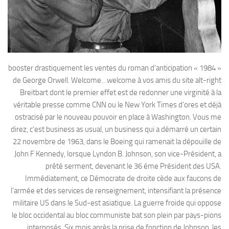
booster drastiquement les ventes du roman d’anticipation « 1984 »
de George Orwell. Welcome…welcome à vos amis du site alt-right
Breitbart dont le premier effet est de redonner une virginité à la
véritable presse comme CNN ou le New York Times d’ores et déjà
ostracisé par le nouveau pouvoir en place à Washington. Vous me
direz, c’est business as usual, un business qui a démarré un certain
22 novembre de 1963, dans le Boeing qui ramenait la dépouille de
John F Kennedy, lorsque Lyndon B. Johnson, son vice-Président, a
prêté serment, devenant le 36 éme Président des USA.
Immédiatement, ce Démocrate de droite cède aux faucons de
l’armée et des services de renseignement, intensifiant la présence
militaire US dans le Sud-est asiatique. La guerre froide qui oppose
le bloc occidental au bloc communiste bat son plein par pays-pions
interposés. Six mois après la prise de fonction de Johnson, les