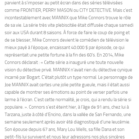
parvient à s’imposer au petit écran dans des séries télévisées
comme FRONTIER, PERRY MASON ou CITY DETECTIVE. Mais c’est
incontestablement avec MANNIX que Mike Connors trouve le rôle
de sa vie. La série très vite plebiscitée était diffusée chaque samedi
soir aux USA durant 8 saisons. À force de faire le coup de poing et
de se blesser, Mike Connors devient le comédien de télévision le
mieux payé à l’époque, encaissant 40.000 $ par épisode, ce qui
représentait une petite fortune à la fin des 60’s. En 2014, Mike
Connors déclarait : « Cette série a inauguré une toute nouvelle
vision du détective privé. MANNIX n’avait rien du détective cynique
incarné par Bogart. C’était plutôt un type normal. Le personnage de
Joe MANNIX avait certes une jolie petite gueule, mais il était aussi
capable de montrer ses émotions au point de verser parfois une
larme à l’écran. C’est cette normalité, je crois, qui a rendu la série si
populaire. ». Connors s’est éteint hier, à l’âge de 91 ans, chez lui à
Tarzana, juste à côté d’Encino, dans la vallée de San Fernando, une
semaine seulement après avoir été diagnostiqué d’une leucémie.
Son épouse depuis 67 ans, Mary Lou Wells, sa fille Dana et son
petit-fils lui survivent et nous leur adressons nos plus sincères