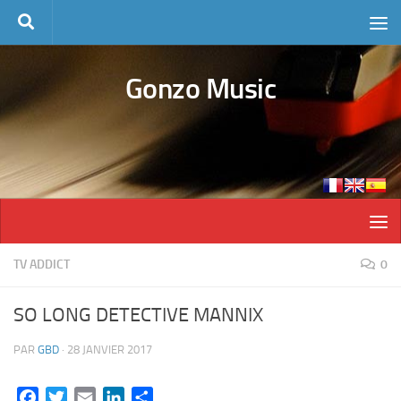
Skip to content
Gonzo Music
TV ADDICT
0
SO LONG DETECTIVE MANNIX
PAR
GBD
·
28 JANVIER 2017
Facebook
Twitter
Email
LinkedIn
Partager