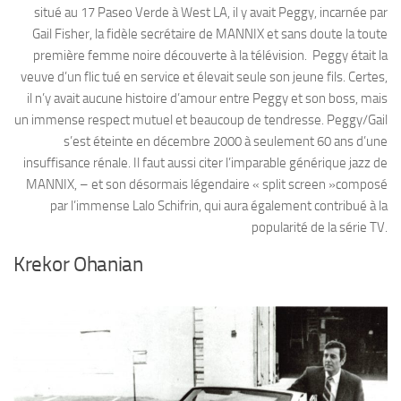
situé au 17 Paseo Verde à West LA, il y avait Peggy, incarnée par
Gail Fisher, la fidèle secrétaire de MANNIX et sans doute la toute
première femme noire découverte à la télévision. Peggy était la
veuve d’un flic tué en service et élevait seule son jeune fils. Certes,
il n’y avait aucune histoire d’amour entre Peggy et son boss, mais
un immense respect mutuel et beaucoup de tendresse. Peggy/Gail
s’est éteinte en décembre 2000 à seulement 60 ans d’une
insuffisance rénale. Il faut aussi citer l’imparable générique jazz de
MANNIX, – et son désormais légendaire « split screen »composé
par l’immense Lalo Schifrin, qui aura également contribué à la
popularité de la série TV.
Krekor Ohanian