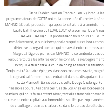
On ne l’a découvert en France qu’en 68, lorsque les
programmateurs de l’ORTF ont eu la bonne idée d’acheter la série
MANNIX à Desilu production, qui appartenait alors à la comédienne
Lucille Ball, l’héroïne de I LOVE LUCY, et à son mari Desi Arnaz
(Desi+lu= Desilu) qui la produisaient alors pour CBS TV. Et,
immédiatement, le public hexagonal a craqué sur ce beau et cool
détective au regard sombre qui renvoyait notre commissaire
Maigret à l’âge de pierre. Car MANNIX ne se contentait pas de
résoudre toutes les affaires qu’on lui confiait, il savait également,
lorsqu’il le fallait, faire le coup de poing et sauver la situation.
Toujours tiré à quatre épingles, dans son costume cravate, malgrè
le cagnard californien, il nous entrainait dans sa décapotable ( ah
cette Plymouth Barracuda puis cette Dodge Challenger) en
inlassables poursuites dans ces rues de Los Angeles, bordées de
palmiers, qui nous faisaient tant rêver, tant elles tranchaient avec la
noirceur de notre capitale aux immeubles souillés par trop d’années
de chauffage urbain au charbon. Et, dans le bureau du détective