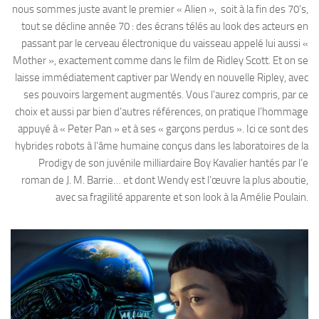
nous sommes juste avant le premier « Alien », soit à la fin des 70’s,
tout se décline année 70 : des écrans télés au look des acteurs en
passant par le cerveau électronique du vaisseau appelé lui aussi «
Mother », exactement comme dans le film de Ridley Scott. Et on se
laisse immédiatement captiver par Wendy en nouvelle Ripley, avec
ses pouvoirs largement augmentés. Vous l’aurez compris, par ce
choix et aussi par bien d’autres références, on pratique l’hommage
appuyé à « Peter Pan » et à ses « garçons perdus ». Ici ce sont des
hybrides robots à l’âme humaine conçus dans les laboratoires de la
Prodigy de son juvénile milliardaire Boy Kavalier hantés par l’e
roman de J. M. Barrie… et dont Wendy est l’œuvre la plus aboutie,
avec sa fragilité apparente et son look à la Amélie Poulain.