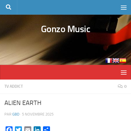
Skip to content
Gonzo Music
TV ADDICT
0
ALIEN EARTH
PAR
GBD
·
5 NOVEMBRE 2025
Facebook
Twitter
Email
LinkedIn
Partager