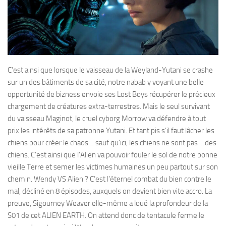
C’est ainsi que lorsque le vaisseau de la Weyland-Yutani se crashe
sur un des bâtiments de sa cité, notre nabab y voyant une belle
opportunité de bizness envoie ses Lost Boys récupérer le précieux
chargement de créatures extra-terrestres. Mais le seul survivant
du vaisseau Maginot, le cruel cyborg Morrow va défendre à tout
prix les intérêts de sa patronne Yutani. Et tant pis s’il faut lâcher les
chiens pour créer le chaos… sauf qu’ici, les chiens ne sont pas …des
chiens. C’est ainsi que l’Alien va pouvoir fouler le sol de notre bonne
vieille Terre et semer les victimes humaines un peu partout sur son
chemin. Wendy VS Alien ? C’est l’éternel combat du bien contre le
mal, décliné en 8 épisodes, auxquels on devient bien vite accro. La
preuve, Sigourney Weaver elle-même a loué la profondeur de la
S01 de cet ALIEN EARTH. On attend donc de tentacule ferme le