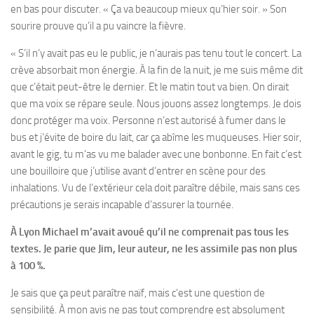
en bas pour discuter. « Ça va beaucoup mieux qu’hier soir. » Son
sourire prouve qu’il a pu vaincre la fièvre.
« S’il n’y avait pas eu le public, je n’aurais pas tenu tout le concert. La
crève absorbait mon énergie. À la fin de la nuit, je me suis même dit
que c’était peut-être le dernier. Et le matin tout va bien. On dirait
que ma voix se répare seule. Nous jouons assez longtemps. Je dois
donc protéger ma voix. Personne n’est autorisé à fumer dans le
bus et j’évite de boire du lait, car ça abîme les muqueuses. Hier soir,
avant le gig, tu m’as vu me balader avec une bonbonne. En fait c’est
une bouilloire que j’utilise avant d’entrer en scène pour des
inhalations. Vu de l’extérieur cela doit paraître débile, mais sans ces
précautions je serais incapable d’assurer la tournée.
À Lyon Michael m’avait avoué qu’il ne comprenait pas tous les
textes. Je parie que Jim, leur auteur, ne les assimile pas non plus
à 100 %.
Je sais que ça peut paraître naïf, mais c’est une question de
sensibilité. À mon avis ne pas tout comprendre est absolument