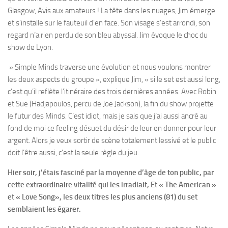
Glasgow, Avis aux amateurs ! La tête dans les nuages, Jim émerge
et s’installe sur le fauteuil d’en face. Son visage s’est arrondi, son
regard n’a rien perdu de son bleu abyssal. Jim évoque le choc du
show de Lyon.
» Simple Minds traverse une évolution et nous voulons montrer
les deux aspects du groupe », explique Jim, « si le set est aussi long,
c’est qu’il reflète l’itinéraire des trois dernières années. Avec Robin
et Sue (Hadjapoulos, percu de Joe Jackson), la fin du show projette
le futur des Minds. C’est idiot, mais je sais que j’ai aussi ancré au
fond de moi ce feeling désuet du désir de leur en donner pour leur
argent. Alors je veux sortir de scène totalement lessivé et le public
doit l’être aussi, c’est la seule règle du jeu.
Hier soir, j’étais fasciné par la moyenne d’âge de ton public, par
cette extraordinaire vitalité qui les irradiait, Et « The American »
et « Love Song», les deux titres les plus anciens (81) du set
semblaient les égarer.