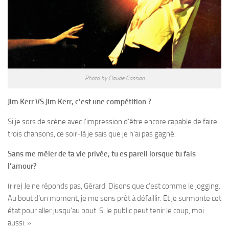
Photo by Claude Gassian
Jim Kerr VS Jim Kerr, c’est une compétition ?
Si je sors de scène avec l’impression d’être encore capable de faire
trois chansons, ce soir-là je sais que je n’ai pas gagné.
Sans me mêler de ta vie privée, tu es pareil lorsque tu fais
l’amour?
(rire) Je ne réponds pas, Gérard. Disons que c’est comme le jogging.
Au bout d’un moment, je me sens prêt à défaillir. Et je surmonte cet
état pour aller jusqu’au bout. Si le public peut tenir le coup, moi
aussi. »