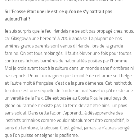
Si l’Écosse était une ile est-ce qu’on ne s’y battrait pas
aujourd’hui ?
Je suis surpris que le feu irlandais ne se soit pas propagé chez nous,
car Glasgow a une hérédité à 70% irlandaise. La plupart de nos
arrières grands parents sont venus d’Irlande, lors de la grande
famine. On est tous mélangés. Il faut s’élever une fois pour toutes
contre ces fichues barrières de nationalités posées par l’homme.
Moi je crois avant tout à la culture dans un monde sans frontières ni
passeports. Peux-tu imaginer que la moitié de cet arbre soit belge
et l’autre moitié française, c’est de la pure démence. Cet instinct du
territoire est une séquelle de l’ordre animal. Sais-tu qu’il existe une
université de la Paix. Elle est basée au Costa Rica, le seul pays du
globe où l’armée n’existe pas. La terre devrait être ainsi: un pays
sans soldat. Dans cette fac on t’apprend…à désapprendre des
instincts primaires comme vouloir absolument être compétitif, le
sens du territoire, la jalousie. C’est génial, jamais je n’aurais songé
que l’on puisse enseigner le pacifisme.