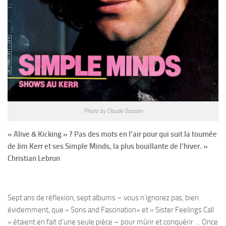
Photo by Claude Gassian
« Alive & Kicking » ? Pas des mots en l’air pour qui suit la tournée
de Jim Kerr et ses Simple Minds, la plus bouillante de l’hiver. »
Christian Lebrun
Sept ans de réflexion, sept albums – vous n’ignorez pas, bien
évidemment, que « Sons and Fascination» et « Sister Feelings Call
» étaient en fait d’une seule pièce – pour mûrir et conquérir … Once