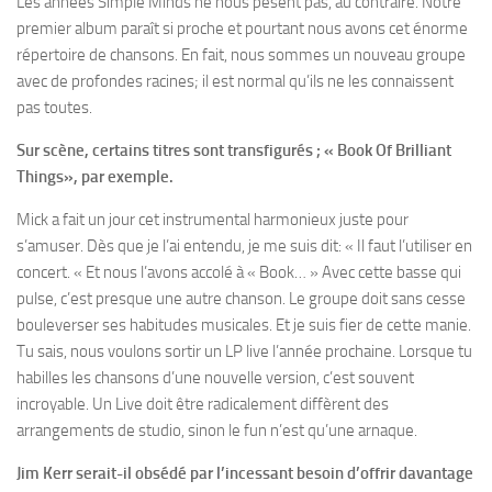
Les années Simple Minds ne nous pèsent pas, au contraire. Notre
premier album paraît si proche et pourtant nous avons cet énorme
répertoire de chansons. En fait, nous sommes un nouveau groupe
avec de profondes racines; il est normal qu’ils ne les connaissent
pas toutes.
Sur scène, certains titres sont transfigurés ; « Book Of Brilliant
Things», par exemple.
Mick a fait un jour cet instrumental harmonieux juste pour
s’amuser. Dès que je l’ai entendu, je me suis dit: « Il faut l’utiliser en
concert. « Et nous l’avons accolé à « Book… » Avec cette basse qui
pulse, c’est presque une autre chanson. Le groupe doit sans cesse
bouleverser ses habitudes musicales. Et je suis fier de cette manie.
Tu sais, nous voulons sortir un LP live l’année prochaine. Lorsque tu
habilles les chansons d’une nouvelle version, c’est souvent
incroyable. Un Live doit être radicalement diffèrent des
arrangements de studio, sinon le fun n’est qu’une arnaque.
Jim Kerr serait-il obsédé par l’incessant besoin d’offrir davantage