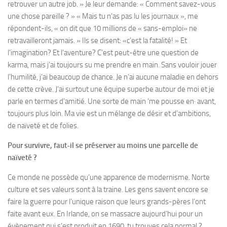
retrouver un autre job. » Je leur demande: « Comment savez-vous
une chose pareille ? » « Mais tu n’as pas lu les journaux », me
répondent-ils, « on dit que 10 millions de « sans-emploi» ne
retravailleront jamais. » Ils se disent: «c’est la fatalité! » Et
l’imagination? Et l’aventure? C’est peut-être une question de
karma, mais j’ai toujours su me prendre en main. Sans vouloir jouer
l’humilité, j’ai beaucoup de chance. Je n’ai aucune maladie en dehors
de cette crève. J’ai surtout une équipe superbe autour de moi et je
parle en termes d’amitié. Une sorte de main ‘me pousse en· avant,
toujours plus loin. Ma vie est un mélange de désir et d’ambitions,
de naïveté et de folies.
Pour survivre, faut-il se préserver au moins une parcelle de
naïveté ?
Ce monde ne possède qu’une apparence de modernisme. Norte
culture et ses valeurs sont à la traine. Les gens savent encore se
faire la guerre pour l’unique raison que leurs grands-pères l’ont
faite avant eux. En Irlande, on se massacre aujourd’hui pour un
évènement qui s’est produit en 1690, tu trouves cela normal ?