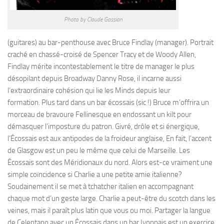
Photo by Claude Gassian
(guitares) au bar-penthouse avec Bruce Findlay (manager). Portrait
craché en chassé-croisé de Spencer Tracy et de Woody Allen,
Findlay mérite incontestablement le titre de manager le plus
désopilant depuis Broadway Danny Rose, il incarne aussi
l’extraordinaire cohésion qui lie les Minds depuis leur
formation. Plus tard dans un bar écossais (sic !) Bruce m’offrira un
morceau de bravoure Fellinesque en endossant un kilt pour
démasquer l’imposture du patron. Givré, drôle et si énergique,
l’Écossais est aux antipodes de la froideur anglaise, En fait, l’accent
de Glasgow est un peu le même que celui de Marseille. Les
Écossais sont des Méridionaux du nord. Alors est-ce vraiment une
simple coïncidence si Charlie a une petite amie italienne?
Soudainement il se met à tchatcher italien en accompagnant
chaque mot d’un geste large. Charlie a peut-être du scotch dans les
veines, mais il paraît plus latin que vous ou moi. Partager la langue
de Celentano avec un Écossais dans un bar Iyonnais est un exercice