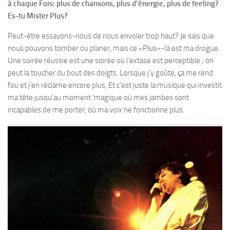
à chaque Fois: plus de chansons, plus d’énergie, plus de feeling?
Es-tu Mister Plus?
Peut-être essayons-nous de nous envoler trop haut? Je sais que
nous pouvons tomber ou planer, mais ce «Plus»-Ià est ma drogue.
Une soirée réussie est une soirée où l’extase est perceptible ; on
peut la toucher du bout des doigts. Lorsque j’y goûte, ça me rend
fou et j’en réclame encore plus, Et c’est juste la musique qui investit
ma tête jusqu’au moment ‘magique où mes jambes sont
incapables de me porter, où ma voix ne fonctionne plus.