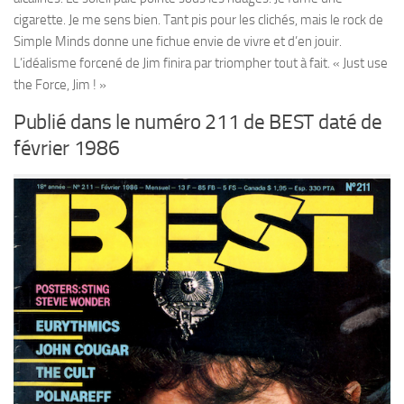
cigarette. Je me sens bien. Tant pis pour les clichés, mais le rock de
Simple Minds donne une fichue envie de vivre et d’en jouir.
L’idéalisme forcené de Jim finira par triompher tout à fait. « Just use
the Force, Jim ! »
Publié dans le numéro 211 de BEST daté de
février 1986