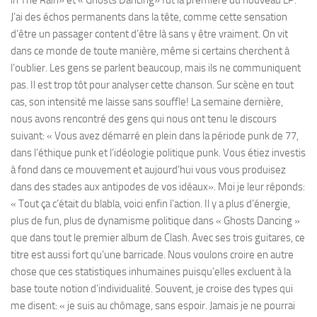
ln The Rain» et « Ghosts Dancing» fut la première du nouveau LP.
J’ai des échos permanents dans la tête, comme cette sensation
d’être un passager content d’être là sans y être vraiment. On vit
dans ce monde de toute manière, même si certains cherchent à
l’oublier. Les gens se parlent beaucoup, mais ils ne communiquent
pas. Il est trop tôt pour analyser cette chanson. Sur scène en tout
cas, son intensité me laisse sans souffle! La semaine dernière,
nous avons rencontré des gens qui nous ont tenu le discours
suivant: « Vous avez démarré en plein dans la période punk de 77,
dans l’éthique punk et l’idéologie politique punk. Vous étiez investis
à fond dans ce mouvement et aujourd’hui vous vous produisez
dans des stades aux antipodes de vos idéaux». Moi je leur réponds:
« Tout ça c’était du blabla, voici enfin l’action. Il y a plus d’énergie,
plus de fun, plus de dynamisme politique dans « Ghosts Dancing »
que dans tout le premier album de Clash. Avec ses trois guitares, ce
titre est aussi fort qu’une barricade. Nous voulons croire en autre
chose que ces statistiques inhumaines puisqu’elles excluent à la
base toute notion d’individualité. Souvent, je croise des types qui
me disent: « je suis au chômage, sans espoir. Jamais je ne pourrai