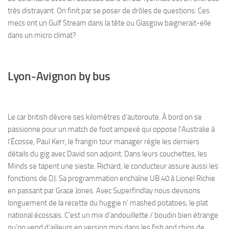
très distrayant. On finit par se poser de drôles de questions: Ces
mecs ont un Gulf Stream dans la tête ou Glasgow baignerait-elle
dans un micro climat?
Lyon-Avignon by bus
Le car british dévore ses kilomètres d’autoroute. À bord on se
passionne pour un match de foot ampexé qui oppose l’Australie à
l’Écosse, Paul Kerr, le frangin tour manager règle les derniers
détails du gig avec David son adjoint. Dans leurs couchettes, les
Minds se tapent une sieste. Richard, le conducteur assure aussi les
fonctions de DJ. Sa programmation enchaîne UB 40 à Lionel Richie
en passant par Grace Jones. Avec Superfindlay nous devisons
longuement de la recette du huggie n’ mashed potatoes, le plat
national écossais. C’est un mix d’andouillette / boudin bien étrange
qu’on vend d’ailleurs en version mini dans les fish and chips de