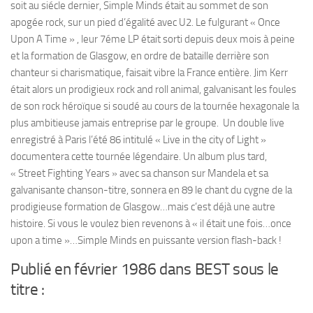
soit au siécle dernier, Simple Minds était au sommet de son
apogée rock, sur un pied d’égalité avec U2. Le fulgurant « Once
Upon A Time » , leur 7éme LP était sorti depuis deux mois à peine
et la formation de Glasgow, en ordre de bataille derrière son
chanteur si charismatique, faisait vibre la France entière. Jim Kerr
était alors un prodigieux rock and roll animal, galvanisant les foules
de son rock héroïque si soudé au cours de la tournée hexagonale la
plus ambitieuse jamais entreprise par le groupe. Un double live
enregistré à Paris l’été 86 intitulé « Live in the city of Light »
documentera cette tournée légendaire. Un album plus tard,
« Street Fighting Years » avec sa chanson sur Mandela et sa
galvanisante chanson-titre, sonnera en 89 le chant du cygne de la
prodigieuse formation de Glasgow…mais c’est déjà une autre
histoire. Si vous le voulez bien revenons à « il était une fois…once
upon a time »…Simple Minds en puissante version flash-back !
Publié en février 1986 dans BEST sous le
titre :