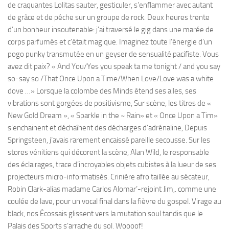
de craquantes Lolitas sauter, gesticuler, s’enflammer avec autant
de grâce et de pêche sur un groupe de rock. Deux heures trente
d’un bonheur insoutenable: j’ai traversé le gig dans une marée de
corps parfumés et c’était magique. Imaginez toute l’énergie d’un
pogo punky transmutée en un geyser de sensualité pacifiste. Vous
avez dit paix? « And You/Yes you speak ta me tonight / and you say
so-say so /That Once Upon a Time/When Love/Love was a white
dove …» Lorsque la colombe des Minds étend ses ailes, ses
vibrations sont gorgées de positivisme, Sur scène, les titres de «
New Gold Dream », « Sparkle in the ~ Rain» et « Once Upon a Tim»
s’enchainent et déchaînent des décharges d’adrénaline, Depuis
Springsteen, j’avais rarement encaissé pareille secousse. Sur les
stores vénitiens qui décorent la scène, Alan Wild, le responsable
des éclairages, trace d’incroyables objets cubistes à la lueur de ses
projecteurs micro-informatisés. Crinière afro taillée au sécateur,
Robin Clark-alias madame Carlos Alomar’-rejoint Jim,. comme une
coulée de lave, pour un vocal final dans la fièvre du gospel. Virage au
black, nos Écossais glissent vers la mutation soul tandis que le
Palais des Sports s’arrache du sol. Woooof!