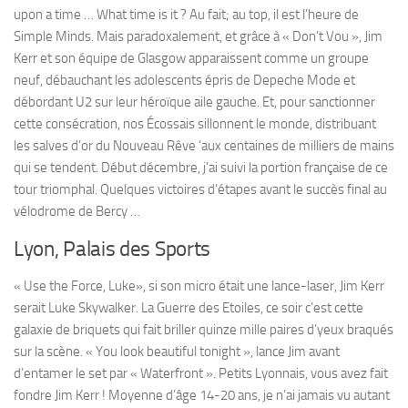
upon a time … What time is it ? Au fait; au top, il est l’heure de
Simple Minds. Mais paradoxalement, et grâce à « Don’t Vou », Jim
Kerr et son équipe de Glasgow apparaissent comme un groupe
neuf, débauchant les adolescents épris de Depeche Mode et
débordant U2 sur leur héroïque aile gauche. Et, pour sanctionner
cette consécration, nos Écossais sillonnent le monde, distribuant
les salves d’or du Nouveau Rêve ‘aux centaines de milliers de mains
qui se tendent. Début décembre, j’ai suivi la portion française de ce
tour triomphal. Quelques victoires d’étapes avant le succès final au
vélodrome de Bercy …
Lyon, Palais des Sports
« Use the Force, Luke», si son micro était une lance-laser, Jim Kerr
serait Luke Skywalker. La Guerre des Etoiles, ce soir c’est cette
galaxie de briquets qui fait briller quinze mille paires d’yeux braqués
sur la scène. « You look beautiful tonight », lance Jim avant
d’entamer le set par « Waterfront ». Petits Lyonnais, vous avez fait
fondre Jim Kerr ! Moyenne d’âge 14-20 ans, je n’ai jamais vu autant