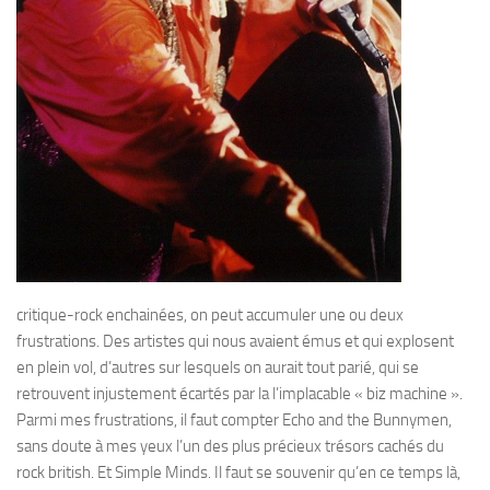
critique-rock enchainées, on peut accumuler une ou deux
frustrations. Des artistes qui nous avaient émus et qui explosent
en plein vol, d’autres sur lesquels on aurait tout parié, qui se
retrouvent injustement écartés par la l’implacable « biz machine ».
Parmi mes frustrations, il faut compter Echo and the Bunnymen,
sans doute à mes yeux l’un des plus précieux trésors cachés du
rock british. Et Simple Minds. Il faut se souvenir qu’en ce temps là,