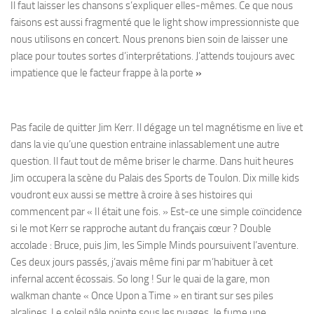
Il faut laisser les chansons s’expliquer elles-mêmes. Ce que nous
faisons est aussi fragmenté que le light show impressionniste que
nous utilisons en concert. Nous prenons bien soin de laisser une
place pour toutes sortes d’interprétations. J’attends toujours avec
impatience que le facteur frappe à la porte
»
Pas facile de quitter Jim Kerr. Il dégage un tel magnétisme en live et
dans la vie qu’une question entraine inlassablement une autre
question. Il faut tout de même briser le charme. Dans huit heures
Jim occupera la scène du Palais des Sports de Toulon. Dix mille kids
voudront eux aussi se mettre à croire à ses histoires qui
commencent par « Il était une fois. » Est-ce une simple coïncidence
si le mot Kerr se rapproche autant du français cœur ? Double
accolade : Bruce, puis Jim, les Simple Minds poursuivent l’aventure.
Ces deux jours passés, j’avais même fini par m’habituer à cet
infernal accent écossais. So long ! Sur le quai de la gare, mon
walkman chante « Once Upon a Time » en tirant sur ses piles
alcalines. Le soleil pâle pointe sous les nuages. Je fume une