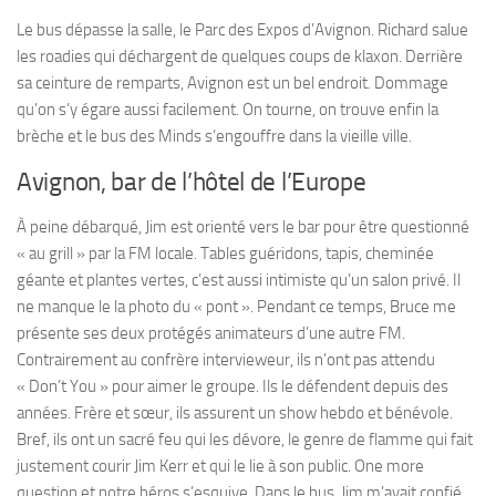
Le bus dépasse la salle, le Parc des Expos d’Avignon. Richard salue
les roadies qui déchargent de quelques coups de klaxon. Derrière
sa ceinture de remparts, Avignon est un bel endroit. Dommage
qu’on s’y égare aussi facilement. On tourne, on trouve enfin la
brèche et le bus des Minds s’engouffre dans la vieille ville.
Avignon, bar de l’hôtel de l’Europe
À peine débarqué, Jim est orienté vers le bar pour être questionné
« au grill » par la FM locale. Tables guéridons, tapis, cheminée
géante et plantes vertes, c’est aussi intimiste qu’un salon privé. Il
ne manque le la photo du « pont ». Pendant ce temps, Bruce me
présente ses deux protégés animateurs d’une autre FM.
Contrairement au confrère intervieweur, ils n’ont pas attendu
« Don’t You » pour aimer le groupe. Ils le défendent depuis des
années. Frère et sœur, ils assurent un show hebdo et bénévole.
Bref, ils ont un sacré feu qui les dévore, le genre de flamme qui fait
justement courir Jim Kerr et qui le lie à son public. One more
question et notre héros s’esquive. Dans le bus, Jim m’avait confié