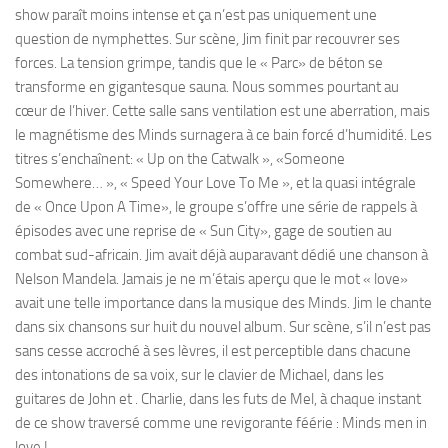
show paraît moins intense et ça n’est pas uniquement une
question de nymphettes. Sur scène, Jim finit par recouvrer ses
forces. La tension grimpe, tandis que le « Parc» de béton se
transforme en gigantesque sauna. Nous sommes pourtant au
cœur de l’hiver. Cette salle sans ventilation est une aberration, mais
le magnétisme des Minds surnagera à ce bain forcé d’humidité. Les
titres s’enchaînent: « Up on the Catwalk », «Someone
Somewhere… », « Speed Your Love To Me », et la quasi intégrale
de « Once Upon A Time», le groupe s’offre une série de rappels à
épisodes avec une reprise de « Sun City», gage de soutien au
combat sud-africain. Jim avait déjà auparavant dédié une chanson à
Nelson Mandela. Jamais je ne m’étais aperçu que le mot « love»
avait une telle importance dans la musique des Minds. Jim le chante
dans six chansons sur huit du nouvel album. Sur scène, s’il n’est pas
sans cesse accroché à ses lèvres, il est perceptible dans chacune
des intonations de sa voix, sur le clavier de Michael, dans les
guitares de John et . Charlie, dans les futs de Mel, à chaque instant
de ce show traversé comme une revigorante féérie : Minds men in
love !