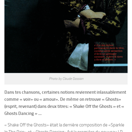
Photo by Claude Gassian
Dans tes chansons, certaines notions reviennent inlassablement
comme « voir» ou « amour». De même on retrouve « Ghosts»
(esprit, revenant) dans deux titres: « Shake Off the Ghosts » et «
Ghosts Dancing » …
« Shake Off the Ghosts» était la dernière composition de «Sparkle