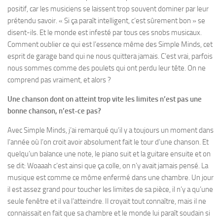
positif, car les musiciens se laissent trop souvent dominer par leur
prétendu savoir. « Si ça paraît intelligent, c’est sûrement bon » se
disent-ils. Et le monde est infesté par tous ces snobs musicaux.
Comment oublier ce qui est l’essence même des Simple Minds, cet
esprit de garage band qui ne nous quittera jamais. C’est vrai, parfois
nous sommes comme des poulets qui ont perdu leur tête. On ne
comprend pas vraiment, et alors ?
Une chanson dont on atteint trop vite les limites n’est pas une
bonne chanson, n’est-ce pas?
Avec Simple Minds, j’ai remarqué qu’il y a toujours un moment dans
l’année où l’on croit avoir absolument fait le tour d’une chanson. Et
quelqu’un balance une note, le piano suit et la guitare ensuite et on
se dit: Woaaah c’est ainsi que ça colle, on n’y avait jamais pensé. La
musique est comme ce môme enfermé dans une chambre. Un jour
il est assez grand pour toucher les limites de sa pièce, il n’y a qu’une
seule fenêtre et il va l’atteindre. Il croyait tout connaître, mais il ne
connaissait en fait que sa chambre et le monde lui paraît soudain si