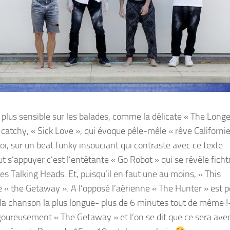
 plus sensible sur les balades, comme la délicate « The Long
atchy, « Sick Love », qui évoque pêle-mêle « rêve Californie
i, sur un beat funky insouciant qui contraste avec ce texte
ut s’appuyer c’est l’entêtante « Go Robot » qui se révèle fic
les Talking Heads. Et, puisqu’il en faut une au moins, « This
e « the Getaway ». A l’opposé l’aérienne « The Hunter » est 
 la chanson la plus longue- plus de 6 minutes tout de même !
goureusement « The Getaway » et l’on se dit que ce sera avec 