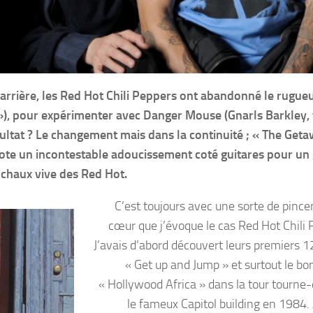
arrière, les Red Hot Chili Peppers ont abandonné le rugue
»), pour expérimenter avec Danger Mouse (Gnarls Barkley,
sultat ? Le changement mais dans la continuité ; « The Get
note un incontestable adoucissement coté guitares pour un
a chaux vive des Red Hot.
C’est toujours avec une sorte de pinc
cœur que j’évoque le cas Red Hot Chili 
J’avais d’abord découvert leurs premiers 1
« Get up and Jump » et surtout le bo
« Hollywood Africa » dans la tour tourne-
le fameux Capitol building en 1984.