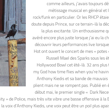
comme ailleurs, j’avais toujours dé
métissage musical en général et l
rock/funk en particulier. Or les RHCP étaie
doute depuis Prince, sur ce terrain-là la dé
la plus excitante. Un enthousiasme qui
avéré encore plus juste lorsque j’ai eu la 
découvrir leurs performances live lorsque
Hot ont ouvert le concert de mes « potes 
Russell Mael des Sparks sous les ét
Hollywood Bowl cet été-là. 32 ans plus 
my God how time flies when you’re havi
Anthony Kiedis et sa bande de mauvais
plient mais ne se rompent pas. Publié en é
début mai, le premier single « Dark Neces
city » de Police, mais très vite vibre une basse offensive à la
 la voix d’Anthony Kiedis, une voix peut être un poil plus apa