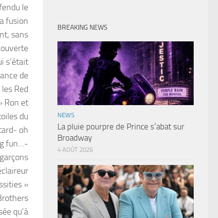
fendu le
a fusion
BREAKING NEWS
nt, sans
couverte
 s’était
chance de
 les Red
» Ron et
oiles du
NEWS
La pluie pourpre de Prince s’abat sur
tard- oh
Broadway
ng fun…-
4 AOÛT 2026
 garçons
claireur
sities »
 Brothers
isée qu’à