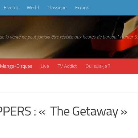
Electro
World
Classique
Ecrans
 que la vérité ne peut jamais être révélée aux heures de bureau." Hunter
Mange-Disques
Live
TV Addict
Qui suis-je ?
PERS : « The Getaway »