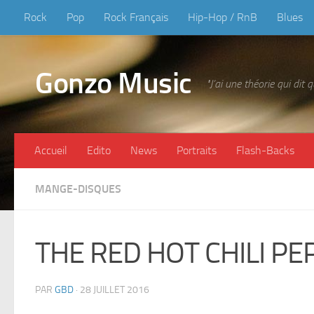
Rock
Pop
Rock Français
Hip-Hop / RnB
Blues
Skip to content
Gonzo Music
"J’ai une théorie qui dit
Accueil
Edito
News
Portraits
Flash-Backs
MANGE-DISQUES
THE RED HOT CHILI PEP
PAR
GBD
·
28 JUILLET 2016