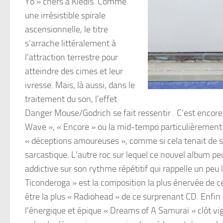
Yo » chers à Kiedis. Comme
une irrésistible spirale
ascensionnelle, le titre
s’arrache littéralement à
l’attraction terrestre pour
atteindre des cimes et leur
ivresse. Mais, là aussi, dans le
traitement du son, l’effet
Danger Mouse/Godrich se fait ressentir . C’est encore
Wave », « Encore » ou la mid-tempo particulièrement c
« déceptions amoureuses », comme si cela tenait de so
sarcastique. L’autre roc sur lequel ce nouvel album pe
addictive sur son rythme répétitif qui rappelle un peu 
Ticonderoga » est la composition la plus énervée de c
être la plus « Radiohead » de ce surprenant CD. Enfin
l’énergique et épique « Dreams of A Samuraï » clôt vi