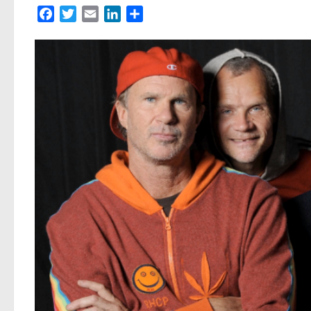
Facebook
Twitter
Email
LinkedIn
Partager