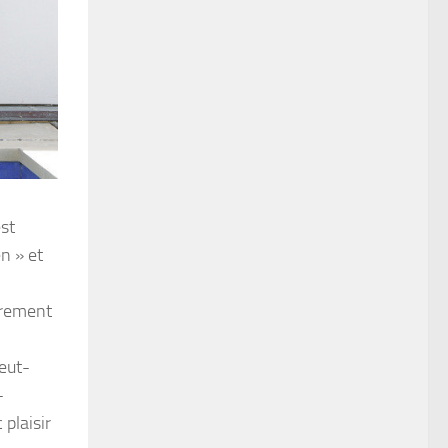
est
n » et
htrement
peut-
-
plaisir