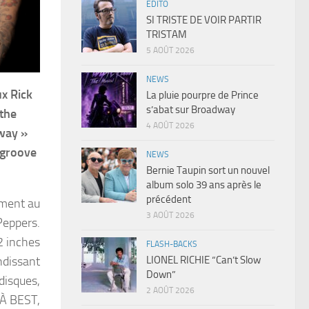
EDITO
SI TRISTE DE VOIR PARTIR
TRISTAM
5 AOÛT 2026
NEWS
ux Rick
La pluie pourpre de Prince
s’abat sur Broadway
 the
4 AOÛT 2026
away »
 groove
NEWS
Bernie Taupin sort un nouvel
album solo 39 ans après le
précédent
ement au
3 AOÛT 2026
Peppers.
2 inches
FLASH-BACKS
LIONEL RICHIE “Can’t Slow
ndissant
Down”
disques,
2 AOÛT 2026
 À BEST,