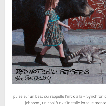
pulse sur un beat qui rappelle l’intro à la « Synchroni
Johnson ; un cool funk s’installe lorsque monte