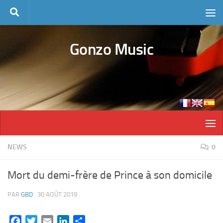
Skip to content
Gonzo Music
NEWS
0
Mort du demi-frère de Prince à son domicile
PAR
GBD
·
30 AOÛT 2019
Facebook
Twitter
Email
LinkedIn
Partager