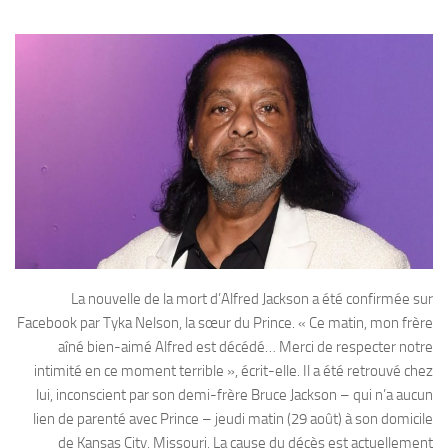
La nouvelle de la mort d’Alfred Jackson a été confirmée sur
Facebook par Tyka Nelson, la sœur du Prince. « Ce matin, mon frère
aîné bien-aimé Alfred est décédé… Merci de respecter notre
intimité en ce moment terrible », écrit-elle. Il a été retrouvé chez
lui, inconscient par son demi-frère Bruce Jackson – qui n’a aucun
lien de parenté avec Prince – jeudi matin (29 août) à son domicile
de Kansas City, Missouri. La cause du décès est actuellement