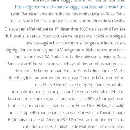
Après Barbie en Ziggy Bowie ( Voir sur Gonzomusic
https://gonzomusic.fr/barbie-ziggy-stardust-en-bowie.html
),voici Barbie en ardente militante des droits civiques Rosa Parks
qui aura été l’étincelle qui a mis le feu aux poudres de la révolte.
er
Elle avait en effet refusé ce 1
décembre 1955 de s’assoir à l’arrière
du bus et elle sera surtout accusée de ne pas avoir cédé son siège à
une passagère blanche comme l’exigeaient les lois de la
ségrégation alors en vigueur à Montgomery, Alabama comme dans
tout le sud des USA. Suite à cette désobéissance civique, Rosa
Parks est arrêtée, suivra un vaste boycott des autobus par tous les
résidents de la communauté noire. Sous la direction de Martin
Luther King Jr le mouvement durera jusqu’à ce que la Cour suprême
des États-Unis déclare la ségrégation des autobus
inconstitutionnelle un an plus tard. Ce sera le véritable début de
la « conscience noire », qui aboutira dans les 60’s à l’abrogation de
toutes les lois racistes instaurées aux États-Unis. Hélas, l’actualité
nous le rappelle chaque jour, le racisme lui est loin d’avoir disparu.
Et depuis l’arrivée du 45 éme POTUS c’est carrément open bar du
coté des racistes. L’initiative de Mattel doit être saluée en