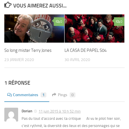
VOUS AIMEREZ AUSSI...
0
0
So long mister Terry Jones
LA CASA DE PAPEL S04
23 JANVIER 2020
30 AVRIL 2020
1 RÉPONSE
Commentaires
1
Pings
0
Dorian
11 juin 2015 à 10 h 52 min
Pas du tout d’accord avec ta critique Ai vu le pilot hier soir,
c’est rythmé, la diversité des lieux et des personnages qui se