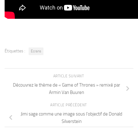
Étiquettes :
Ecrans
ARTICLE SUIVANT
Découvrez le thème de « Game of Thrones » remixé par
Armin Van Buuren
ARTICLE PRÉCÉDENT
Jimi sage comme une image sous l’objectif de Donald
Silverstein