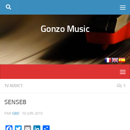
Skip to content
Gonzo Music
TV ADDICT
1
SENSE8
PAR
GBD
·
10 JUIN 2015
Facebook
Twitter
Email
LinkedIn
Partager