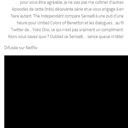
pour vous être agréable, je ne vais pas me coltiner d’autres
épisodes de cette (très) décevante série et je vous engage à en
faire autant. The Independant compare Sense8 à une pub d’une
heure pour United Colors of Benetton et les dialogues…au fil
Twitter de…Yoko Ono, ce qui n’est pas vraiment un compliment.
Alors vous savez quoi ? Oubliez ce Sense8… sence queue ni tête!
Difusée sur Netflix