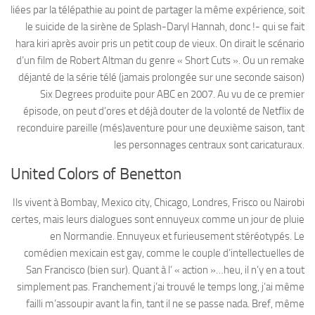
liées par la télépathie au point de partager la même expérience, soit
le suicide de la sirène de Splash-Daryl Hannah, donc !- qui se fait
hara kiri après avoir pris un petit coup de vieux. On dirait le scénario
d’un film de Robert Altman du genre « Short Cuts ». Ou un remake
déjanté de la série télé (jamais prolongée sur une seconde saison)
Six Degrees produite pour ABC en 2007. Au vu de ce premier
épisode, on peut d’ores et déjà douter de la volonté de Netflix de
reconduire pareille (més)aventure pour une deuxième saison, tant
les personnages centraux sont caricaturaux.
United Colors of Benetton
Ils vivent à Bombay, Mexico city, Chicago, Londres, Frisco ou Nairobi
certes, mais leurs dialogues sont ennuyeux comme un jour de pluie
en Normandie. Ennuyeux et furieusement stéréotypés. Le
comédien mexicain est gay, comme le couple d’intellectuelles de
San Francisco (bien sur). Quant à l’ « action »…heu, il n’y en a tout
simplement pas. Franchement j’ai trouvé le temps long, j’ai même
failli m’assoupir avant la fin, tant il ne se passe nada. Bref, même