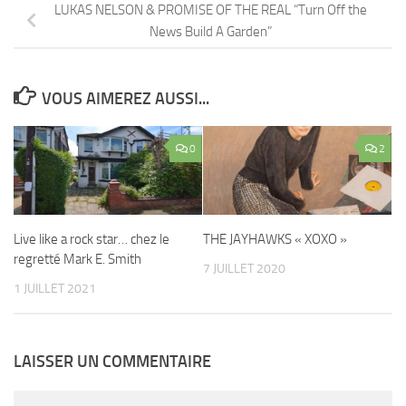
LUKAS NELSON & PROMISE OF THE REAL “Turn Off the
News Build A Garden”
VOUS AIMEREZ AUSSI...
0
2
Live like a rock star… chez le
THE JAYHAWKS « XOXO »
regretté Mark E. Smith
7 JUILLET 2020
1 JUILLET 2021
LAISSER UN COMMENTAIRE