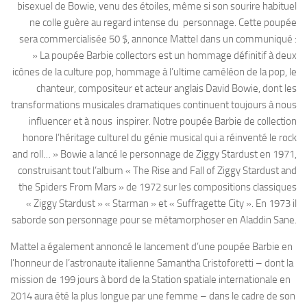
bisexuel de Bowie, venu des étoiles, même si son sourire habituel
ne colle guère au regard intense du personnage. Cette poupée
sera commercialisée 50 $, annonce Mattel dans un communiqué :
» La poupée Barbie collectors est un hommage définitif à deux
icônes de la culture pop, hommage à l’ultime caméléon de la pop, le
chanteur, compositeur et acteur anglais David Bowie, dont les
transformations musicales dramatiques continuent toujours à nous
influencer et à nous inspirer. Notre poupée Barbie de collection
honore l’héritage culturel du génie musical qui a réinventé le rock
and roll… » Bowie a lancé le personnage de Ziggy Stardust en 1971,
construisant tout l’album « The Rise and Fall of Ziggy Stardust and
the Spiders From Mars » de 1972 sur les compositions classiques
« Ziggy Stardust » « Starman » et « Suffragette City ». En 1973 il
saborde son personnage pour se métamorphoser en Aladdin Sane.
Mattel a également annoncé le lancement d’une poupée Barbie en
l’honneur de l’astronaute italienne Samantha Cristoforetti – dont la
mission de 199 jours à bord de la Station spatiale internationale en
2014 aura été la plus longue par une femme – dans le cadre de son