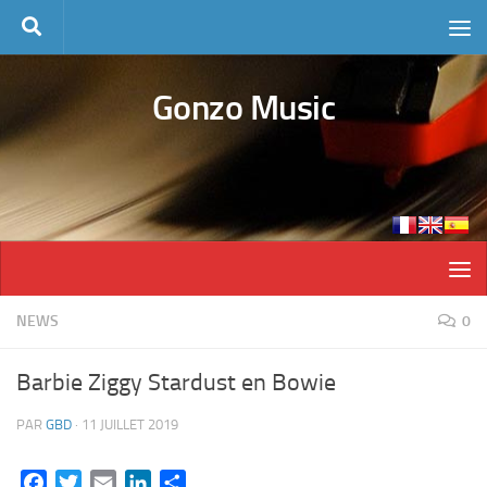
Skip to content
Gonzo Music
NEWS
0
Barbie Ziggy Stardust en Bowie
PAR
GBD
·
11 JUILLET 2019
Facebook
Twitter
Email
LinkedIn
Partager