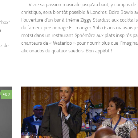
Vivre sa passion musicale jusqu’au bout, y compris de
christique, sera bientôt possible à Londres. Boire Bowie a
l’ouverture d’un bar à thème Ziggy Stardust aux cocktails
“box”
du fameux personnage ET manger Abba (sans mauvais je
e
mots) dans un restaurant éphémère aux plats inspirés par
chanteurs de « Waterloo » pour nourrir plus que l’imagina
z de
aficionados du quatuor suédois. Bon appétit !
s
0