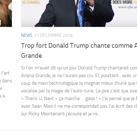
NEWS
11 DÉCEMBRE 2018
Trop fort Donald Trump chante comme A
Grande
Si l’on m’avait dit qu’un jour Donald Trump chanterait c
l’art
Ariana Grande, je ne l’aurais pas cru. Et pourtant…avec un
p dans
coup de main technologique le magnat mieux thuné que
er
vocalise par la magie de l’auto-tune. Le pire c’est que av
a à
« Thank U, Next » ça marche ….gasp ! « J’ai pensé que je f
avec Sean Mais il ne me correspondait pas J’ai écrit des
sur Ricky Maintenant j’écoute et je ris...