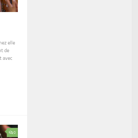
hez elle
nt de
it avec
0