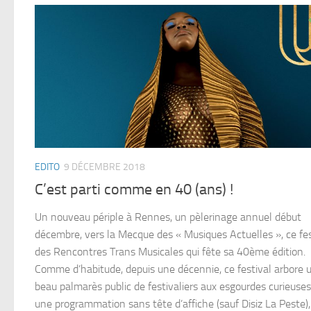
EDITO
9 DÉCEMBRE 2018
C’est parti comme en 40 (ans) !
Un nouveau périple à Rennes, un pèlerinage annuel début
décembre, vers la Mecque des « Musiques Actuelles », ce fes
des Rencontres Trans Musicales qui fête sa 40ème édition.
Comme d’habitude, depuis une décennie, ce festival arbore 
beau palmarès public de festivaliers aux esgourdes curieuses
une programmation sans tête d’affiche (sauf Disiz La Peste),