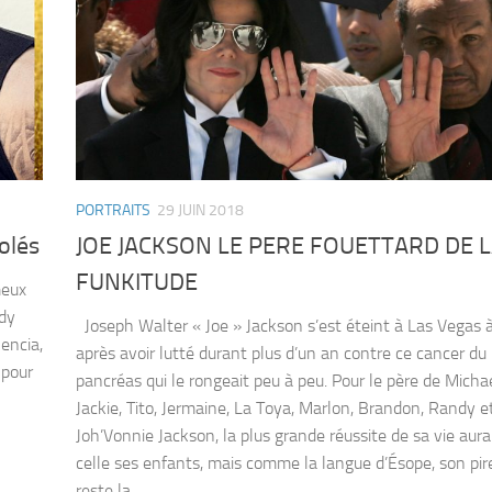
PORTRAITS
29 JUIN 2018
olés
JOE JACKSON LE PERE FOUETTARD DE 
FUNKITUDE
meux
ddy
Joseph Walter « Joe » Jackson s’est éteint à Las Vegas 
lencia,
après avoir lutté durant plus d’un an contre ce cancer du
 pour
pancréas qui le rongeait peu à peu. Pour le père de Michae
Jackie, Tito, Jermaine, La Toya, Marlon, Brandon, Randy e
Joh’Vonnie Jackson, la plus grande réussite de sa vie aura
celle ses enfants, mais comme la langue d’Ésope, son pir
reste la...