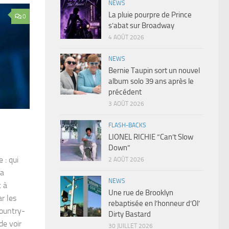
NEWS
La pluie pourpre de Prince
0
s’abat sur Broadway
4 AOÛT 2026
NEWS
Bernie Taupin sort un nouvel
album solo 39 ans après le
précédent
3 AOÛT 2026
FLASH-BACKS
LIONEL RICHIE “Can’t Slow
Down”
 : qui
2 AOÛT 2026
la
NEWS
t à
Une rue de Brooklyn
r les
rebaptisée en l’honneur d’Ol’
country-
Dirty Bastard
de voir
30 JUILLET 2026