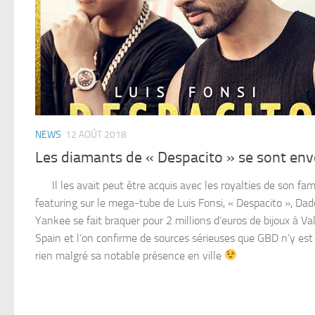
NEWS
12 AOÛT 2018
Les diamants de « Despacito » se sont env
Il les avait peut être acquis avec les royalties de son fa
featuring sur le mega-tube de Luis Fonsi, « Despacito », Da
Yankee se fait braquer pour 2 millions d’euros de bijoux à Va
Spain et l’on confirme de sources sérieuses que GBD n’y est
rien malgré sa notable présence en ville