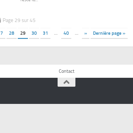
Page 29 sur 45
27
28
29
30
31
…
40
…
»
Dernière page »
Contact