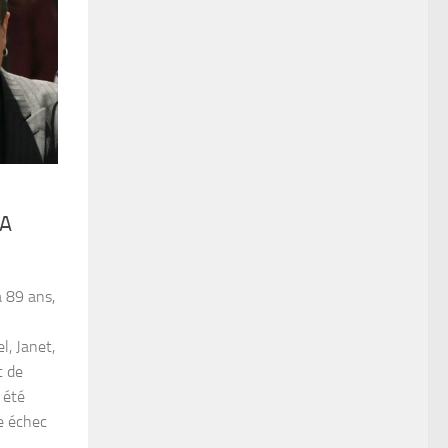
LA
à 89 ans,
l, Janet,
t de
 été
e échec