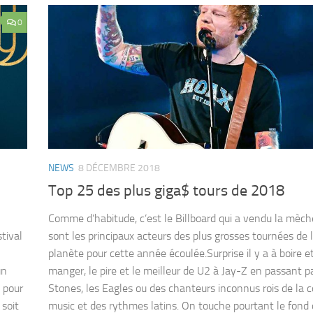
0
NEWS
8 DÉCEMBRE 2018
Top 25 des plus giga$ tours de 2018
Comme d’habitude, c’est le Billboard qui a vendu la mèche
tival
sont les principaux acteurs des plus grosses tournées de 
planète pour cette année écoulée.Surprise il y a à boire e
un
manger, le pire et le meilleur de U2 à Jay-Z en passant pa
 pour
Stones, les Eagles ou des chanteurs inconnus rois de la 
 soit
music et des rythmes latins. On touche pourtant le fond 