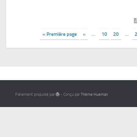
« Première page
«
…
10
20
…
Fièrement propulsé par
- Conçu par
Thème Hueman