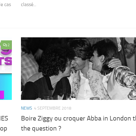
le cas
classé...
2
NEWS
4 SEPTEMBRE 2018
NES
Boire Ziggy ou croquer Abba in London t
Top
the question ?