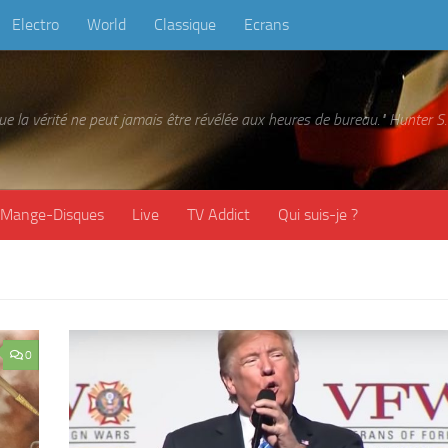
Electro
World
Classique
Ecrans
 que la vérité ne peut jamais être révélée aux heures de bureau." Hunter
Mange-Disques
Live
TV Addict
Qui suis-je ?
0