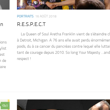
PORTRAITS
16 AOÛT 2018
un
R.E.S.P.E.C.T
La Queen of Soul Aretha Franklin vient de s’éteindre c
à Detroit, Michigan. A 76 ans elle avait perdu énorméme
ions
poids, du à ce cancer du pancréas contre lequel elle lutta
list
tant de courage depuis 2010. So long Your Majesty …and
est
respect !
n de
aire
0