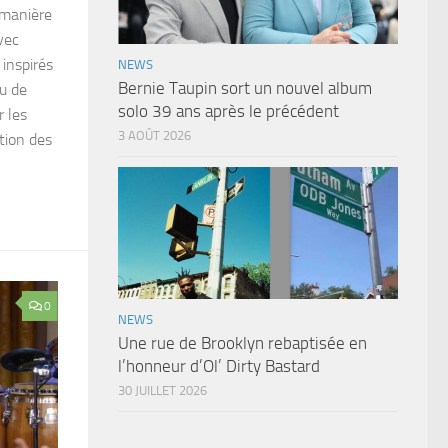
 manière
vec
 inspirés
NEWS
Bernie Taupin sort un nouvel album
u de
solo 39 ans après le précédent
 les
3 AOÛT 2026
tion des
0
NEWS
Une rue de Brooklyn rebaptisée en
l’honneur d’Ol’ Dirty Bastard
30 JUILLET 2026