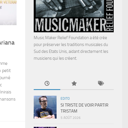
Music Maker Relief Foundation a été crée
riana
pour préserver les traditions musicales du
Sud des Etats Unis, aidant directement les
musiciens qui les créent.
omme
 petit
 burné
ec
inirais
 chansons
EDITO
SI TRISTE DE VOIR PARTIR
TRISTAM
5 AOÛT 2026