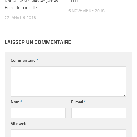
Non à Harry Styles en James
ELITE
Bond de pacotille
6 NOVEMBRE 2018
22 JANVIER 2018
LAISSER UN COMMENTAIRE
Commentaire
*
Nom
*
E-mail
*
Site web