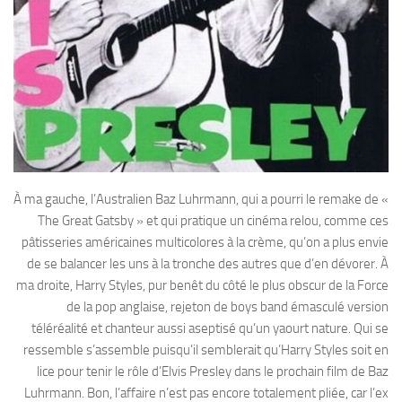
À ma gauche, l’Australien Baz Luhrmann, qui a pourri le remake de «
The Great Gatsby » et qui pratique un cinéma relou, comme ces
pâtisseries américaines multicolores à la crème, qu’on a plus envie
de se balancer les uns à la tronche des autres que d’en dévorer. À
ma droite, Harry Styles, pur benêt du côté le plus obscur de la Force
de la pop anglaise, rejeton de boys band émasculé version
téléréalité et chanteur aussi aseptisé qu’un yaourt nature. Qui se
ressemble s’assemble puisqu’il semblerait qu’Harry Styles soit en
lice pour tenir le rôle d’Elvis Presley dans le prochain film de Baz
Luhrmann. Bon, l’affaire n’est pas encore totalement pliée, car l’ex