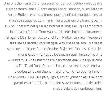
One Direction serait fort heureusement en compétition avec quatre
autres acteurs : Ansel Elgort, Aaron Taylor-Johnson, Miles Teller et
Austin Butler. Les cinq acteurs auraient déjà fait leur bout d’essai,
mais ce sadique de Luhrmann n’aurait pas encore tranché parmi
eux pour déterminer qui allait incarner le King. Celui qui l’emportera
jouera aux côtés de Tom Hanks, qui a été choisi pour incarner le
manager d’Elvis, le fameux colonel Tom Parker. Luhrmann va devoir
très vite se décider, car il attaque le tournage de son Elvis dès la
semaine prochaine. Pour mémoire, Styles est l’un des acteurs les
moins expérimentés du lot avec un seul film à son actif, le
« Dunkerque » de Christopher Nolan tandis que Butler joue dans
« The Dead Don’t Die » de Jim Jarmusch et dans le prochain
blockbuster de de Quentin Tarantino, « Once Upon a Time in
Hollywood ». Pour leur part, Elgort, Taylor-Johnson et Teller sont
parmi les acteurs les plus aguerris, ayant tous tenu des rôles
majeurs dans de nombreux films.