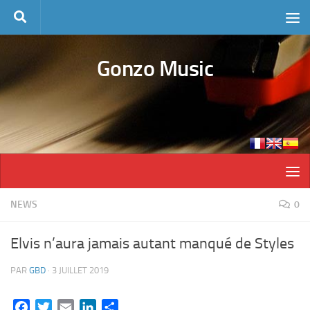
Skip to content
Gonzo Music
NEWS
0
Elvis n’aura jamais autant manqué de Styles
PAR
GBD
·
3 JUILLET 2019
Facebook
Twitter
Email
LinkedIn
Partager