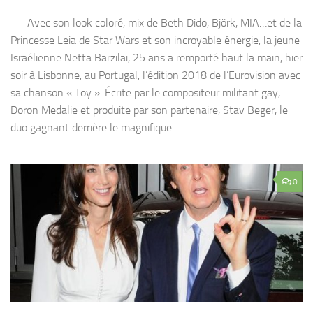
Avec son look coloré, mix de Beth Dido, Björk, MIA…et de la
Princesse Leia de Star Wars et son incroyable énergie, la jeune
Israélienne Netta Barzilai, 25 ans a remporté haut la main, hier
soir à Lisbonne, au Portugal, l’édition 2018 de l’Eurovision avec
sa chanson « Toy ». Écrite par le compositeur militant gay,
Doron Medalie et produite par son partenaire, Stav Beger, le
duo gagnant derrière le magnifique...
0