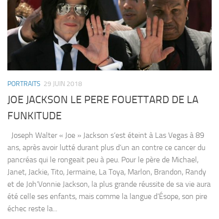
PORTRAITS
29 JUIN 2018
JOE JACKSON LE PERE FOUETTARD DE LA
FUNKITUDE
Joseph Walter « Joe » Jackson s’est éteint à Las Vegas à 89
ans, après avoir lutté durant plus d’un an contre ce cancer du
pancréas qui le rongeait peu à peu. Pour le père de Michael,
Janet, Jackie, Tito, Jermaine, La Toya, Marlon, Brandon, Randy
et de Joh’Vonnie Jackson, la plus grande réussite de sa vie aura
été celle ses enfants, mais comme la langue d’Ésope, son pire
échec reste la...