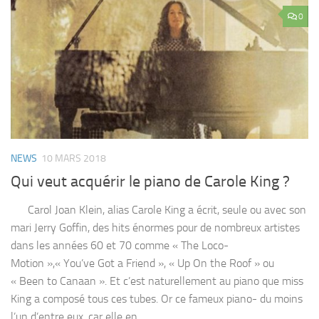
0
NEWS
10 MARS 2018
Qui veut acquérir le piano de Carole King ?
Carol Joan Klein, alias Carole King a écrit, seule ou avec son
mari Jerry Goffin, des hits énormes pour de nombreux artistes
dans les années 60 et 70 comme « The Loco-
Motion »,« You’ve Got a Friend », « Up On the Roof » ou
« Been to Canaan ». Et c’est naturellement au piano que miss
King a composé tous ces tubes. Or ce fameux piano- du moins
l’un d’entre eux, car elle en...