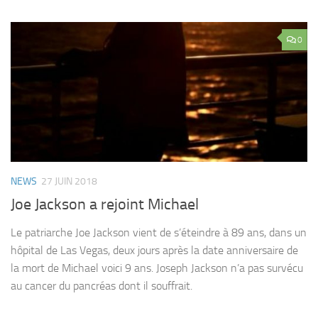
0
NEWS
27 JUIN 2018
Joe Jackson a rejoint Michael
Le patriarche Joe Jackson vient de s’éteindre à 89 ans, dans un
hôpital de Las Vegas, deux jours après la date anniversaire de
la mort de Michael voici 9 ans. Joseph Jackson n’a pas survécu
au cancer du pancréas dont il souffrait.