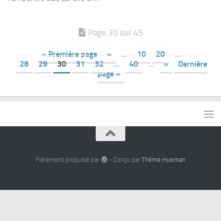
Page 30 sur 45
« Première page
«
…
10
20
…
28
29
30
31
32
…
40
…
»
Dernière
page »
Fièrement propulsé par
- Conçu par
Thème Hueman