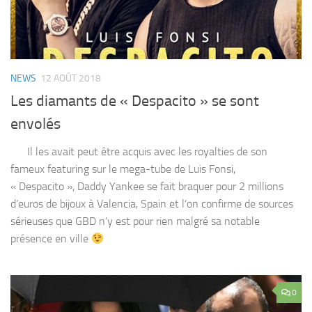
NEWS
12 AOÛT 2018
Les diamants de « Despacito » se sont
envolés
Il les avait peut être acquis avec les royalties de son
fameux featuring sur le mega-tube de Luis Fonsi,
« Despacito », Daddy Yankee se fait braquer pour 2 millions
d’euros de bijoux à Valencia, Spain et l’on confirme de sources
sérieuses que GBD n’y est pour rien malgré sa notable
présence en ville
0