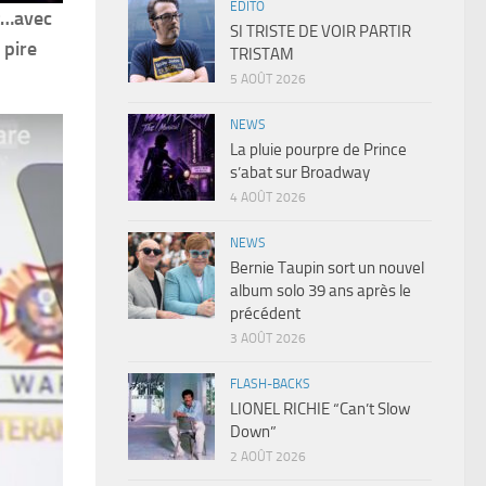
EDITO
nt…avec
SI TRISTE DE VOIR PARTIR
 pire
TRISTAM
5 AOÛT 2026
NEWS
La pluie pourpre de Prince
s’abat sur Broadway
4 AOÛT 2026
NEWS
Bernie Taupin sort un nouvel
album solo 39 ans après le
précédent
3 AOÛT 2026
FLASH-BACKS
LIONEL RICHIE “Can’t Slow
Down”
2 AOÛT 2026