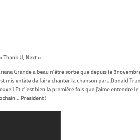
 « Thank U, Next »
riana Grande a beau n’être sortie que depuis le 3novembre
’est mis entête de faire chanter la chanson par…Donald Tru
uve ! Et c’’est bien la première fois que j’aime entendre l
rochain… President !