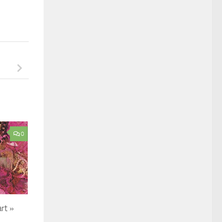
0
art »