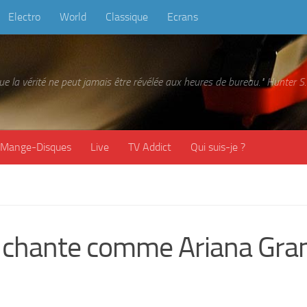
Electro
World
Classique
Ecrans
 que la vérité ne peut jamais être révélée aux heures de bureau." Hunter
Mange-Disques
Live
TV Addict
Qui suis-je ?
p chante comme Ariana Gra