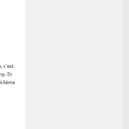
, c’est
mp. Et
e 45éme