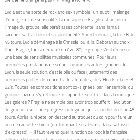
Lydia est une sorte de rock and sex symbole, un subtil mélange
d’énergie et de sensualité. La musique de Fragile est un peu à
l’image du groupe, elle paraît assez cohérente, sans jamais
sacrifier sa fraicheur et sa spontanéité. Sur « Cinéma », la face B du
45 tours, Lydia déménage à la Chrissie ou à la Deborah au choix.
Pour Fragile, tout a démarré en Avril 80; le groupe s’est réuni sur
une base de sensibilités musicales communes. Pour leurs
premières prestations de scène, comme les autres groupes de
Lyon, la seule solution, c’est le pile ou face (justement) des
premières parties de concerts des Inmates, des Heads et des B
52’s. Toutes les compositions sont co-signées par l’ensemble du
groupe: chacun s’y retrouve et apporte son truc dans la musique.
Les galères ? Fragile ne semble pas avoir trop souffert, l’évolution
du groupe a suivi une progression logique qui l’a conduit droit au 45
tours. Après la répète, on descend au troquet du coin pour faire un
brin de causette : Lydia (en trempant ses lèvres dans sa tasse
d’expresso) : « Il faut revendiquer la notion de rock à la française,
même si le terme est un peu galvaudé et presque péjoratif pour