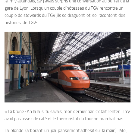
je m’y attendais, car j’avais surpris une conversation au buffet de la
gare de Lyon. Lorsqu’un couple d’hôtesses du TGV rencontre un
couple de stewards du TGV ,ils se draguent et se racontent des
histoires de TGV:
« La brune : Ah la la. si tu savais, mon dernier bar. c’était l’enfer. Il n’y
avait pas assez de café et le thermostat du four ne marchait pas.
La blonde (arborant un joli pansement adhésif sur la main) : Moi,