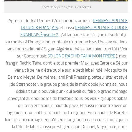
Carte de Séjour by Jean-Yves Legras
Après le Rock à Rennes (Voir sur Gonzomusic
RENNES CAPITALE
DU ROCK FRANÇAIS
et aussi
RENNES CAPITALE DU ROCK
FRANÇAIS Épisode 2
), j’attaquai le Rock à Lyon et surtout je
succombai à l’énergie indomptable d’un jeune Elvis Presley de deux
ans mon cadet né à Sig en Algérie et hélas parti bien trop tôt ( Voir
sur Gonzomusic
SO LONG RACHID TAHA MON FRÈRE
), mon
frangin Rachid Taha, dont le tout premier Maxi avec Carte de Séjour
venait à peine d’être publié sur le petit label indé Mosquito de
Bernard Meyet. De même l’ami Phil Pressing, batteur star et stylé
de Starshooter, le groupe phare de la métropole lyonnaise, nous
éclairait sur le pouvoir punk qui avait su faire le grand ménage
renvoyant aux poubelles de l’histoire tous les vieux groupes babas
qui tenaient alors le haut du pavé. Et aussi rencontre avec un
ingénieur étudiant hallucinant, un très jeune Emmanuel de Buretel
loin très loin d’imaginer qu’il serait un jour un nabab de la musique à
la tète de labels aussi prestigieux que Delabel, Virgin ou encore