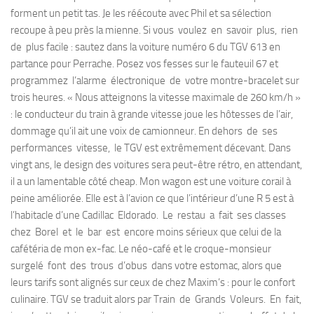
forment un petit tas. Je les réécoute avec Phil et sa sélection
recoupe à peu près la mienne. Si vous voulez en savoir plus, rien
de plus facile : sautez dans la voiture numéro 6 du TGV 613 en
partance pour Perrache. Posez vos fesses sur le fauteuil 67 et
programmez l’alarme électronique de votre montre-bracelet sur
trois heures. « Nous atteignons la vitesse maximale de 260 km/h »
: le conducteur du train à grande vitesse joue les hôtesses de l’air,
dommage qu’il ait une voix de camionneur. En dehors de ses
performances vitesse, le TGV est extrêmement décevant. Dans
vingt ans, le design des voitures sera peut-être rétro, en attendant,
il a un lamentable côté cheap. Mon wagon est une voiture corail à
peine améliorée. Elle est à l’avion ce que l’intérieur d’une R 5 est à
l’habitacle d’une Cadillac Eldorado. Le restau a fait ses classes
chez Borel et le bar est encore moins sérieux que celui de la
cafétéria de mon ex-fac. Le néo-café et le croque-monsieur
surgelé font des trous d’obus dans votre estomac, alors que
leurs tarifs sont alignés sur ceux de chez Maxim’s : pour le confort
culinaire. TGV se traduit alors par Train de Grands Voleurs. En fait,