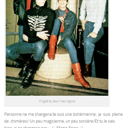
Fragile by Jean-Yves Legras
Personne ne me changera/Je suis une bohémienne, je suis pleine
de chimères/ Un peu magicienne, un peu sorcière/Et tu le sais
bien, je ne changerai pas ». (« Magie Noire »)