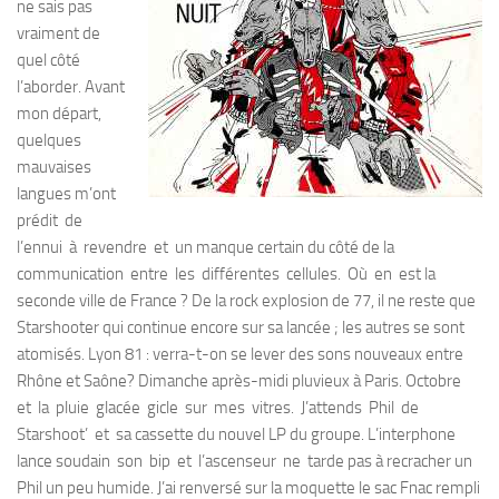
ne sais pas
vraiment de
quel côté
l’aborder. Avant
mon départ,
quelques
mauvaises
langues m’ont
prédit de
l’ennui à revendre et un manque certain du côté de la
communication entre les différentes cellules. Où en est la
seconde ville de France ? De la rock explosion de 77, il ne reste que
Starshooter qui continue encore sur sa lancée ; les autres se sont
atomisés. Lyon 81 : verra-t-on se lever des sons nouveaux entre
Rhône et Saône? Dimanche après-midi pluvieux à Paris. Octobre
et la pluie glacée gicle sur mes vitres. J’attends Phil de
Starshoot’ et sa cassette du nouvel LP du groupe. L’interphone
lance soudain son bip et l’ascenseur ne tarde pas à recracher un
Phil un peu humide. J’ai renversé sur la moquette le sac Fnac rempli