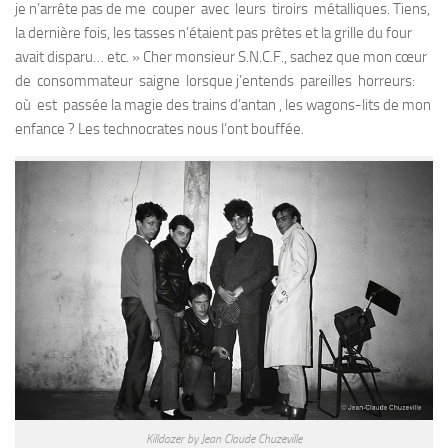
je n’arrête pas de me couper avec leurs tiroirs métalliques. Tiens,
la dernière fois, les tasses n’étaient pas prêtes et la grille du four
avait disparu… etc. » Cher monsieur S.N.C.F., sachez que mon cœur
de consommateur saigne lorsque j’entends pareilles horreurs:
où est passée la magie des trains d’antan , les wagons-lits de mon
enfance ? Les technocrates nous l’ont bouffée.
Killdozer by Jean Claude Chuzeville