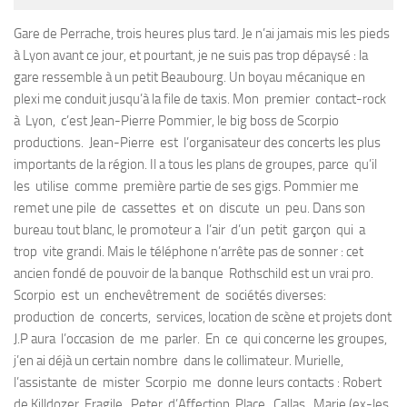
Gare de Perrache, trois heures plus tard. Je n’ai jamais mis les pieds
à Lyon avant ce jour, et pourtant, je ne suis pas trop dépaysé : la
gare ressemble à un petit Beaubourg. Un boyau mécanique en
plexi me conduit jusqu’à la file de taxis. Mon premier contact-rock
à Lyon, c’est Jean-Pierre Pommier, le big boss de Scorpio
productions. Jean-Pierre est l’organisateur des concerts les plus
importants de la région. Il a tous les plans de groupes, parce qu’il
les utilise comme première partie de ses gigs. Pommier me
remet une pile de cassettes et on discute un peu. Dans son
bureau tout blanc, le promoteur a l’air d’un petit garçon qui a
trop vite grandi. Mais le téléphone n’arrête pas de sonner : cet
ancien fondé de pouvoir de la banque Rothschild est un vrai pro.
Scorpio est un enchevêtrement de sociétés diverses:
production de concerts, services, location de scène et projets dont
J.P aura l’occasion de me parler. En ce qui concerne les groupes,
j’en ai déjà un cer­tain nombre dans le collimateur. Murielle,
l’assistante de mister Scorpio me donne leurs contacts : Robert
de Killdozer, Fragile, Peter d’Affection Place, Callas, Marie (ex-les