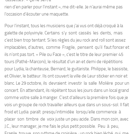
rien d’en parler pour l’instant », me dit-elle. Je n’aurai même pas
l’occasion d’écouter une maquette.
Pour l’instant, tous les musiciens que j’ai vus ont déjà croqué à la
galette de polyvinyle. Certains s’y sont cassés les dents, mais
c’est bien trop tentant. Si les règles du jeu rock and roll sont assez
implacables, d’au­tres, comme Fragile, pensent qu’il faut foncer et
ils n’ont pas tort. « Pile ou Face », c’est le titre de leur premier 45
tours (Pathé-Marconi), le résultat d’un an et demi de répétitions
pour Lydia, la chanteuse, Bernard, le guitariste. Philippe, le bassiste,
et Olivier, le batteur. Ils ont couvert la ville de Leur sticker en noir et
blanc. Le 29 octobre, ils devraient investir la salle Molière pour un
concert. En attendant, ils répètent tous les jours dans un local grand
comme votre salle à manger. C’est d’ailleurs la première fois que je
vois un groupe de rock travailler ailleurs que dans un sous-sol. Il fait
froid et Lydia paraît presqu’intimidée lorsqu’elle commence à
placer son timbre de voix juste un peu acide. Dans mon coin, avec
J.C., leur manager, je me fais le plus petit possible. Peu à peu,
Fragile trouve son rythme de croisière ; un rock bien léché, qui me