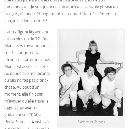
que Callas joue autant les divas et sorte aussi peu de son
personnage. «Je suis juste un autre junkie », sa seule phrase en
français, résonne étrangement dans ma tête, décidément, ce
garçon est bien torturé !
L’autre figure légendaire
de l’explosion de 77, c’est
Marie. Ses cheveux sont si
courts que je ne la
reconnais carrément pas.
Marie est assez discrète.
Au début, elle me raconte
qu’elle ne fait pas grand-
chose. Au bout d’un
moment, elle finit par
m’avouer qu’elle travaille
depuis peu avec un
guitariste sur TEAC «
Porta-Studio » 4 pistes à
Marie et les Garçons
cassettes : « Ça ne sert à