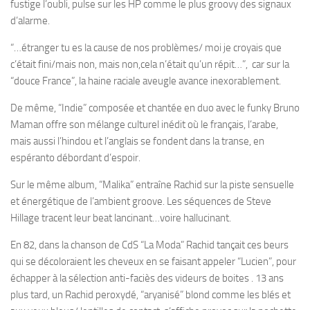
fustige l’oubli, pulse sur les HP comme le plus groovy des signaux
d’alarme.
“…étranger tu es la cause de nos problèmes/ moi je croyais que
c’était fini/mais non, mais non,cela n’était qu’un répit…”, car sur la
“douce France”, la haine raciale aveugle avance inexorablement.
De même, “Indie” composée et chantée en duo avec le funky Bruno
Maman offre son mélange culturel inédit où le français, l’arabe,
mais aussi l’hindou et l’anglais se fondent dans la transe, en
espéranto débordant d’espoir.
Sur le même album, “Malika” entraîne Rachid sur la piste sensuelle
et énergétique de l’ambient groove. Les séquences de Steve
Hillage tracent leur beat lancinant…voire hallucinant.
En 82, dans la chanson de CdS “La Moda” Rachid tançait ces beurs
qui se décoloraient les cheveux en se faisant appeler “Lucien”, pour
échapper à la sélection anti-faciès des videurs de boites . 13 ans
plus tard, un Rachid peroxydé, “aryanisé” blond comme les blés et