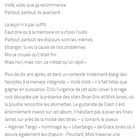
Voilà, voilà, que ça recommence
Partout, partout, ils avancent
La leçon n’a pas suffit
Faut dire qu’à la mémoire on a choisi l’oubli
Partout, partout, les discours sont les mêmes
Etranger, tu es la cause de nos problèmes
Moi je croyais qu’c’était fini
Mais non, mais non, ce n’était qu’un répit »
Plus de dix ans après, et dans un contexte tristement élargi des
fascistes à la menace intégriste, « Voilà Voilà » n’a fait hélas que
gagner en puissance. D’où l’urgence de cet auto-cover à la rage
rock décuplée par la présence des stars Brian Eno et Mick Jones, où
la poudre rencontre les allumettes. Le guitariste de Clash s’est
énormément investi sur cet album, n’hésitant pas à jouer les fines
lames sur près de la moitié des titres – y compris le joyeux
« Algerian Tango » hommage au « Libertango » de Grace Jones où il
assure également les chœurs-. Pourtant, Mick traverse une