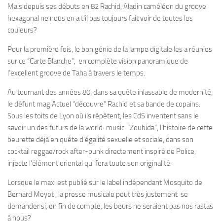
Mais depuis ses débuts en 82 Rachid, Aladin caméléon du groove
hexagonal ne nous en a t’il pas toujours fait voir de toutes les
couleurs?
Pour la première fois, le bon génie de la lampe digitale les a réunies
sur ce “Carte Blanche”, en complète vision panoramique de
l’excellent groove de Taha à travers le temps.
Au tournant des années 80, dans sa quête inlassable de modernité,
le défunt mag Actuel “découvre” Rachid et sa bande de copains.
Sous les toits de Lyon où ils répètent, les CdS inventent sans le
savoir un des futurs de la world-music. “Zoubida”, l’histoire de cette
beurette déjà en quête d’égalité sexuelle et sociale, dans son
cocktail reggae/rock after-punk directement inspiré de Police,
injecte l’élément oriental qui fera toute son originalité.
Lorsque le maxi est publié sur le label indépendant Mosquito de
Bernard Meyet , la presse musicale peut très justement se
demander si, en fin de compte, les beurs ne seraient pas nos rastas
à nous?