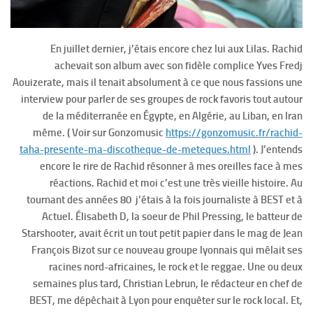
En juillet dernier, j’étais encore chez lui aux Lilas. Rachid
achevait son album avec son fidèle complice Yves Fredj
Aouizerate, mais il tenait absolument à ce que nous fassions une
interview pour parler de ses groupes de rock favoris tout autour
de la méditerranée en Égypte, en Algérie, au Liban, en Iran
même. ( Voir sur Gonzomusic
https://gonzomusic.fr/rachid-
taha-presente-ma-discotheque-de-meteques.html
). J’entends
encore le rire de Rachid résonner à mes oreilles face à mes
réactions. Rachid et moi c’est une très vieille histoire. Au
tournant des années 80 j’étais à la fois journaliste à BEST et à
Actuel. Élisabeth D, la soeur de Phil Pressing, le batteur de
Starshooter, avait écrit un tout petit papier dans le mag de Jean
François Bizot sur ce nouveau groupe lyonnais qui mêlait ses
racines nord-africaines, le rock et le reggae. Une ou deux
semaines plus tard, Christian Lebrun, le rédacteur en chef de
BEST, me dépêchait à Lyon pour enquêter sur le rock local. Et,