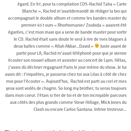
égard. En 97, pour la compilation CDS-Rachid Taha « Carte
Blanche », Rachid m’avaitdemandé de rédiger la bio qui
accompagnait le double album et comme les bandes master du
premier 45 t ours « Rhorhomanie/ Zoubida » avaient été
égarées, c’est mon maxi qui a servi de bande master pour sortir
le CD. Rachid était sans doute le seul à rire de mes blagues à
deux balles comme « Allah Akbar…David »
Juste avant de
partir pour LA, Rachid m’avait téléphoné pour que je vienne
écouter son nouvel album et assister au concert de Lyon. Hélas,
j’avais dû décliner regagnant Paris le jour même du show. Je lui
avais dit : t’inquiètes, je passerai chez toi aux Lilas à côté de chez
moi pour l’écouter ». Aujourd’hui, Rachid est parti au ciel et mes
yeux sont voilés de chagrin.
So long my brother, tu seras toujours
dans mon coeur. J’étais si fier de toi et de ton incroyable parcours
aux côtés des plus grands comme Steve Hillage, Mick Jones du
Clash ou encore Carlos Santana. Infinie tristesse…