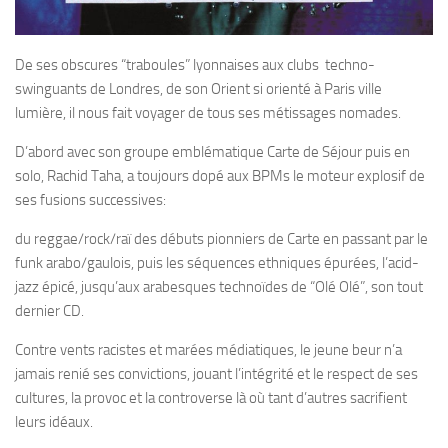
De ses obscures “traboules” lyonnaises aux clubs techno-
swinguants de Londres, de son Orient si orienté à Paris ville
lumière, il nous fait voyager de tous ses métissages nomades.
D’abord avec son groupe emblématique Carte de Séjour puis en
solo, Rachid Taha, a toujours dopé aux BPMs le moteur explosif de
ses fusions successives:
du reggae/rock/raï des débuts pionniers de Carte en passant par le
funk arabo/gaulois, puis les séquences ethniques épurées, l’acid-
jazz épicé, jusqu’aux arabesques technoïdes de “Olé Olé”, son tout
dernier CD.
Contre vents racistes et marées médiatiques, le jeune beur n’a
jamais renié ses convictions, jouant l’intégrité et le respect de ses
cultures, la provoc et la controverse là où tant d’autres sacrifient
leurs idéaux.