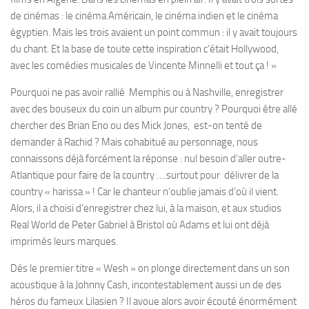
de cinémas : le cinéma Américain, le cinéma indien et le cinéma
égyptien. Mais les trois avaient un point commun : il y avait toujours
du chant. Et la base de toute cette inspiration c’était Hollywood,
avec les comédies musicales de Vincente Minnelli et tout ça ! »
Pourquoi ne pas avoir rallié Memphis ou à Nashville, enregistrer
avec des bouseux du coin un album pur country ? Pourquoi être allé
chercher des Brian Eno ou des Mick Jones, est-on tenté de
demander à Rachid ? Mais cohabitué au personnage, nous
connaissons déjà forcément la réponse : nul besoin d’aller outre-
Atlantique pour faire de la country ….surtout pour délivrer de la
country « harissa » ! Car le chanteur n’oublie jamais d’où il vient.
Alors, il a choisi d’enregistrer chez lui, à la maison, et aux studios
Real World de Peter Gabriel à Bristol où Adams et lui ont déjà
imprimés leurs marques.
Dés le premier titre « Wesh » on plonge directement dans un son
acoustique à la Johnny Cash, incontestablement aussi un de des
héros du fameux Lilasien ? Il avoue alors avoir écouté énormément