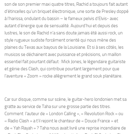
son de son premier maxi quatre titres, Rachid a toujours fait autant
d’étincelles qu’un briquet électronique, une sorte de Presley doppé
à l’harissa, ondulant du bassin – le fameux pelvis d’Elvis- avec
autant d’énergie que de sensualité. Aujourd’hui et depuis des
lustres, le son de Rachid n’a sans doute jamais été aussi rock, un
style rugueux sudiste forcément orienté qui nous mène des
plaines du Texas aux bayous de la Louisiane. Et si à ses côtés, les
musicos se déchainent avec puissance et précisions, un maillon
essentiel fait pourtant défaut : Mick Jones, le légendaire guitariste
et génie des Clash, qui contribue pourtant largement pour que
l’aventure « Zoom » rocke allègrement le grand souk planétaire.
Car sur disque, comme sur scène, le guitar-hero londonien met sa
gratte au service de Taha sur une grosse partie des titres.
Comment l’auteur de « London Calling », « Revolution Rock » ou
« Radio Clash » a t’il rejoint le chanteur de « Douce France » et
de « Yah Rayah » ? Taha nous avait livré une reprise incendiaire de