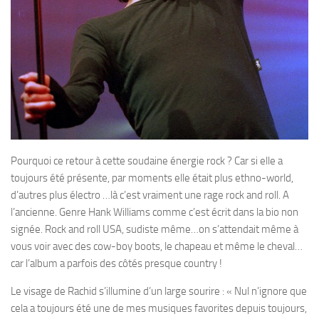
Pourquoi ce retour à cette soudaine énergie rock ? Car si elle a
toujours été présente, par moments elle était plus ethno-world,
d’autres plus électro …là c’est vraiment une rage rock and roll. A
l’ancienne. Genre Hank Williams comme c’est écrit dans la bio non
signée. Rock and roll USA, sudiste même…on s’attendait même à
vous voir avec des cow-boy boots, le chapeau et même le cheval…
car l’album a parfois des côtés presque country !
Le visage de Rachid s’illumine d’un large sourire : « Nul n’ignore que
cela a toujours été une de mes musiques favorites depuis toujours,