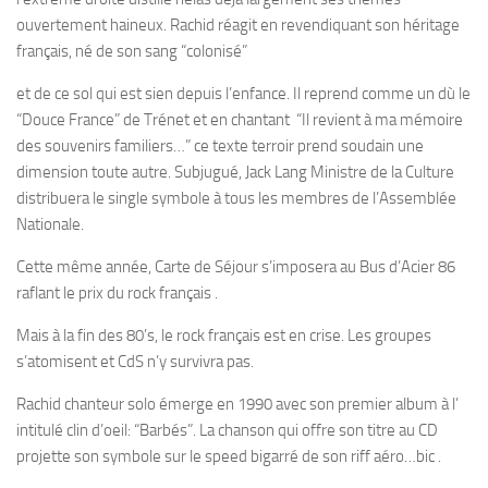
ouvertement haineux. Rachid réagit en revendiquant son héritage
français, né de son sang “colonisé”
et de ce sol qui est sien depuis l’enfance. Il reprend comme un dù le
“Douce France” de Trénet et en chantant “Il revient à ma mémoire
des souvenirs familiers…” ce texte terroir prend soudain une
dimension toute autre. Subjugué, Jack Lang Ministre de la Culture
distribuera le single symbole à tous les membres de l’Assemblée
Nationale.
Cette même année, Carte de Séjour s’imposera au Bus d’Acier 86
raflant le prix du rock français .
Mais à la fin des 80’s, le rock français est en crise. Les groupes
s’atomisent et CdS n’y survivra pas.
Rachid chanteur solo émerge en 1990 avec son premier album à l’
intitulé clin d’oeil: “Barbés”. La chanson qui offre son titre au CD
projette son symbole sur le speed bigarré de son riff aéro…bic .