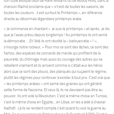
son style évoque ceux de Hank Williams ou de Buddy Holly, dans la
chanson Rachid proclame que « s’il est de toutes les saisons, de
toutes les couleurs…il est surtout le Printemps », en référence
directe au désormais légendaire printemps arabe.
« Je commence en chantant « je suis le printemps » et après, je dis
que je l’avais prévu depuis longtemps ! Au printemps ils ont semé
la démocratie ….Et l’été ils ont récolté la « barbuecratie » ! »,
s’insurge notre rockeur, « Pour moi ce sont des lâches, ce sont des
fachos, des espèces de connards de merde qui profitent de la
pauvreté, du chômage mais aussi du courage des autres qui se
rebellent vraiment et ils arrivent comme si c’était eux les héros
alors que ce sont des ploucs, des planqués qui suçaient le régime,
plutôt les régimes pour continuer à exister à tout prix. C’est vrai que
« les printemps arabes » ont semé des graines qui ont généré
cette forme de fascisme. Et ceux là, ils ne devraient pas être au
pouvoir. Ils ont volé la Révolution. C’est la même chose en Tunisie,
c’est la même chose en Egypte, ; en Libye, on les a aidé à chasser
Kadhafi . Là ils se rendent compte c’est quand tu vois la guerre au