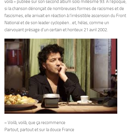
voilà » publiée sur son second album solo millésimé 93. A l’époque,
si la chanson dénonçait de nombreuses formes de racismes et de
fascismes, elle arrivait en réaction à l’irrésistible ascension du Front
National et de son leader cyclopéen…et, hélas, comme un
clairvoyant présage d’un certain et honteux 21 avril 2002.
« Voilà, voilà, que ça recommence
Partout, partout et sur la douce France