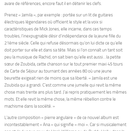
avare de références, encore faut il en détenir les clefs.
Prenez « Jamila », par exemple : portée sur un lit de guitares
électriques légendaires où officient le style et la voix si
caractéristiques de Mick Jones, elle incarne, dans ces temps
troubles, l’inexpugnable désir d’indépendance de la jeune fille du
21éme siècle. Celle qui refuse désormais qu’on lui dicte ce qu’elle
doit porter sur elle et dans sa tête. Mais si l’on connaît un tant soit
peu la musique de Rachid, on sait bien qu’elle est aussi…la petite
sœur de Zoubida, cette chanson sur le tout premier maxi 45 tours
de Carte de Séjour au tournant des années 80 où une jeune
beurette exigeait rien de moins que sa liberté. « Jamila est une
Zoubida qui a grandi. C’est comme une jumelle qui revit la même
chose mais trente ans plus tard. J’ai repris pratiquement les mêmes
mots. Et elle revit la même chose, la même rébellion contre le
machisme dans la société. »
L’autre composition « pierre angulaire » de ce nouvel album est
incontestablement « Ana » qui signifie « moi ». Car si musicalement