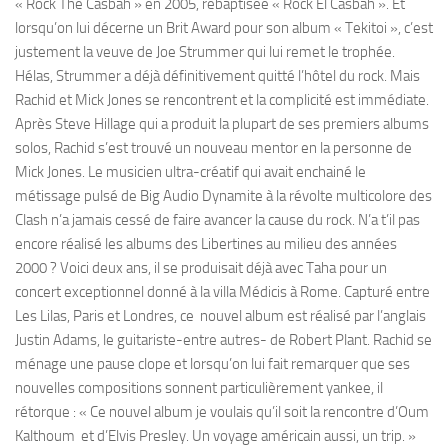
« Rock The Casbah » en 2005, rebaptisée « Rock El Casbah ». Et
lorsqu’on lui décerne un Brit Award pour son album « Tekitoi », c’est
justement la veuve de Joe Strummer qui lui remet le trophée.
Hélas, Strummer a déjà définitivement quitté l’hôtel du rock. Mais
Rachid et Mick Jones se rencontrent et la complicité est immédiate.
Après Steve Hillage qui a produit la plupart de ses premiers albums
solos, Rachid s’est trouvé un nouveau mentor en la personne de
Mick Jones. Le musicien ultra-créatif qui avait enchainé le
métissage pulsé de Big Audio Dynamite à la révolte multicolore des
Clash n’a jamais cessé de faire avancer la cause du rock. N’a t’il pas
encore réalisé les albums des Libertines au milieu des années
2000 ? Voici deux ans, il se produisait déjà avec Taha pour un
concert exceptionnel donné à la villa Médicis à Rome. Capturé entre
Les Lilas, Paris et Londres, ce nouvel album est réalisé par l’anglais
Justin Adams, le guitariste-entre autres- de Robert Plant. Rachid se
ménage une pause clope et lorsqu’on lui fait remarquer que ses
nouvelles compositions sonnent particulièrement yankee, il
rétorque : « Ce nouvel album je voulais qu’il soit la rencontre d’Oum
Kalthoum et d’Elvis Presley. Un voyage américain aussi, un trip. »