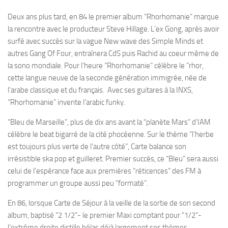
Deux ans plus tard, en 84 le premier album “Rhorhomanie” marque
la rencontre avec le producteur Steve Hillage. L’ex Gong, après avoir
surfé avec succès sur la vague New wave des Simple Minds et
autres Gang Of Four, entraînera CdS puis Rachid au coeur même de
la sono mondiale. Pour l’heure “Rhorhomanie” célèbre le “rhor,
cette langue neuve de la seconde génération immigrée, née de
l’arabe classique et du français. Avec ses guitares à la INXS,
“Rhorhomanie” invente l’arabic funky.
“Bleu de Marseille”, plus de dix ans avant la “planète Mars” d’IAM
célèbre le beat bigarré de la cité phocéenne. Sur le thème “l’herbe
est toujours plus verte de l’autre côté”, Carte balance son
irrésistible ska pop et guilleret. Premier succès, ce “Bleu” sera aussi
celui de l’espérance face aux premières “réticences” des FM à
programmer un groupe aussi peu “formaté”.
En 86, lorsque Carte de Séjour à la veille de la sortie de son second
album, baptisé “2 1/2”- le premier Maxi comptant pour “1/2”-
l’extrême droite distille hélas déjà largement ses thèmes