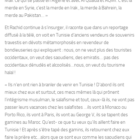
Mali. Ce qui se passe en Algérie et avec Al Quaida et AQMI. C’est la
merde en Syrie, c’est la merde en Irak , la merde à Bahrein, la
merde au Pakistan… »
Et Rachid continue à s’insurger, il raconte que dans un reportage
diffusé à la télé, on voit en Tunisie d‘anciens vendeurs de souvenirs
travestis en dévots métamorphosés en revendeur de
bondieuseries qui expliquent : nous, on ne veut plus des touristes
occidentaux, on veut des saoudiens, des emiratis… pas des
occidentaux dénudés et alcoolisés…nous, on veut du tourisme
halal !
« Ils n’en ont rien à branler de venir en Tunisie ! D’abord ils ont
mieux chez eux et surtout, ces mecs mêmes là qui prônent
l’intégrisme musulman, le salafisme et tout, ceux-là ils, ne vont pas
passer leurs vacances chez les salafistes …ils vont à Monaco ou
Porto Rico, ils vont à Paris, ils vont au George V, ils se tapent des
gamines au Maroc. Qu’est- ce que tu veux qu’ils aillent faire en
Tunisie ! Et après s’être tapé des gamins, ils retournent chez eux
faire la prière etc…alors que ce sont eux comme les saoudiens qui