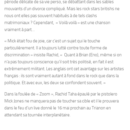
période délicate de sa vie perso, se débattant dans les sables
mouvants d’un divorce compliqué. Mais les rock stars britishs ne
nous ont elles pas souvent habitués à de tels clashs
matrimoniaux ? Cependant, « Voilà voilà » est une chanson
vraiment à part…
« Mick était fou de joie, car c’est un sujet qui le touche
particulièrement. Il a toujours lutté contre toute forme de
discrimination » insiste Rachid, « Quant à Brian (Eno), même si on
n’a pas toujours conscience qu’il soit très politisé, en fait il est
extrêmement militant. Les anglais ont cet avantage sur les artistes
français : ils sont vraiment autant à fond dans le rock que dans la
politique. Et avec eux, les deux se confondent souvent. »
Dans la foulée de « Zoom », Rachid Taha épaulé par le pistolero
Mick Jones ne manquera pas de toucher sa cible et il le prouvera
dans le feu d’un live donné le 16 mai prochain au Trianon en
attendant sa tournée interplanétaire.