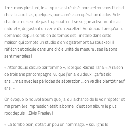
Trois mois plus tard, le « trip » s’est réalisé, nous retrouvons Rachid
chez lui aux Lilas, quelques jours après son opération du dos. Si le
chanteur ne semble pas trop souffrir, il se soigne activement « au
naturel », dégustant un verre d’un excellent Bordeaux. Lorsqu’on lui
demande depuis combien de temps est il installé dans cette
maison qui compte un studio d’enregistrement au sous-sol, il
réfléchit et calcule dans une drôle unité de mesure : ses liaisons
sentimentales !
« Attends…je calcule par femme », réplique Rachid Taha, « A raison
de trois ans par compagne, vu que j’en ai eu deux…ça fait six
ans….mais avec les périodes de séparation …on va dire bientôt neuf
ans. »
On évoque le nouvel album que j’ai eu la chance de le voir répéter et
ma première impression était la bonne : c’est son album le plus
rock depuis …Elvis Presley !
« Ca tombe bien, c’était un peu un hommage. » souligne le