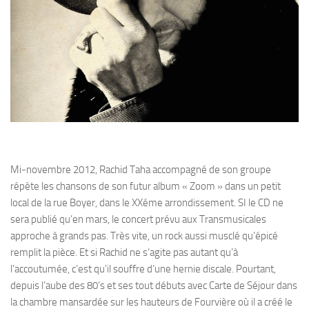
Mi-novembre 2012, Rachid Taha accompagné de son groupe
répète les chansons de son futur album « Zoom » dans un petit
local de la rue Boyer, dans le XXéme arrondissement. SI le CD ne
sera publié qu’en mars, le concert prévu aux Transmusicales
approche à grands pas. Très vite, un rock aussi musclé qu’épicé
remplit la pièce. Et si Rachid ne s’agite pas autant qu’à
l’accoutumée, c’est qu’il souffre d’une hernie discale. Pourtant,
depuis l’aube des 80’s et ses tout débuts avec Carte de Séjour dans
la chambre mansardée sur les hauteurs de Fourvière où il a créé le