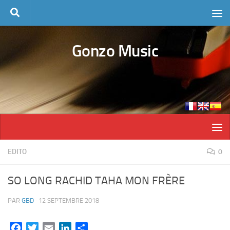
Skip to content
Gonzo Music
EDITO
0
SO LONG RACHID TAHA MON FRÈRE
PAR
GBD
·
12 SEPTEMBRE 2018
Facebook
Twitter
Email
LinkedIn
Partager