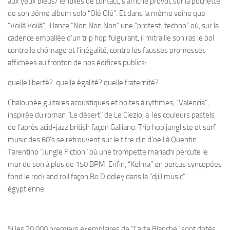
aux yeux bleus/ lentilles de contact, s’affiche provoc sur la pochette
de son 3éme album solo “Olé Olé”. Et dans la même veine que
“Voilà Voilà”, il lance “Non Non Non” une “protest-techno” où, sur la
cadence emballée d’un trip hop fulgurant, il mitraille son ras le bol
contre le chômage et l’inégalité, contre les fausses promesses
affichées au fronton de nos édifices publics:
quelle liberté? quelle égalité? quelle fraternité?
Chaloupée guitares acoustiques et boites à rythmes, “Valencia”,
inspirée du roman “Le désert” de Le Clezio, a les couleurs pastels
de l’après acid-jazz british façon Galliano. Trip hop jungliste et surf
music des 60’s se retrouvent sur le titre clin d’oeil à Quentin
Tarentino “Jungle Fiction” où une trompette mariachi percute le
mur du son à plus de 150 BPM. Enfin, “Kelma” en percus syncopées
fond le rock and roll façon Bo Diddley dans la “djill music”
égyptienne.
Si les 20.000 premiers exemplaires de “Carte Blanche” sont dotés