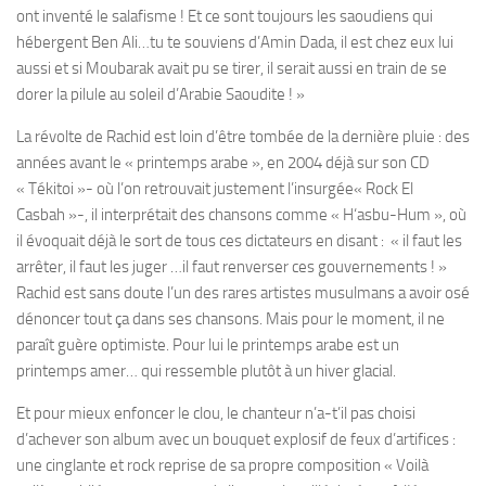
ont inventé le salafisme ! Et ce sont toujours les saoudiens qui
hébergent Ben Ali…tu te souviens d’Amin Dada, il est chez eux lui
aussi et si Moubarak avait pu se tirer, il serait aussi en train de se
dorer la pilule au soleil d’Arabie Saoudite ! »
La révolte de Rachid est loin d’être tombée de la dernière pluie : des
années avant le « printemps arabe », en 2004 déjà sur son CD
« Tékitoi »- où l’on retrouvait justement l’insurgée« Rock El
Casbah »-, il interprétait des chansons comme « H‘asbu-Hum », où
il évoquait déjà le sort de tous ces dictateurs en disant : « il faut les
arrêter, il faut les juger …il faut renverser ces gouvernements ! »
Rachid est sans doute l’un des rares artistes musulmans a avoir osé
dénoncer tout ça dans ses chansons. Mais pour le moment, il ne
paraît guère optimiste. Pour lui le printemps arabe est un
printemps amer… qui ressemble plutôt à un hiver glacial.
Et pour mieux enfoncer le clou, le chanteur n’a-t’il pas choisi
d’achever son album avec un bouquet explosif de feux d’artifices :
une cinglante et rock reprise de sa propre composition « Voilà