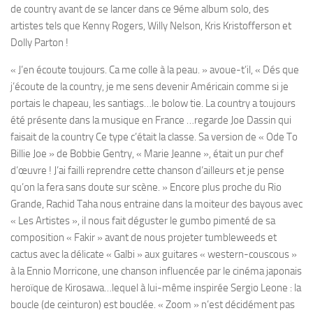
de country avant de se lancer dans ce 9éme album solo, des
artistes tels que Kenny Rogers, Willy Nelson, Kris Kristofferson et
Dolly Parton !
« J’en écoute toujours. Ca me colle à la peau. » avoue-t’il, « Dés que
j’écoute de la country, je me sens devenir Américain comme si je
portais le chapeau, les santiags…le bolow tie. La country a toujours
été présente dans la musique en France …regarde Joe Dassin qui
faisait de la country Ce type c’était la classe. Sa version de « Ode To
Billie Joe » de Bobbie Gentry, « Marie Jeanne », était un pur chef
d’œuvre ! J’ai failli reprendre cette chanson d’ailleurs et je pense
qu’on la fera sans doute sur scène. » Encore plus proche du Rio
Grande, Rachid Taha nous entraine dans la moiteur des bayous avec
« Les Artistes », il nous fait déguster le gumbo pimenté de sa
composition « Fakir » avant de nous projeter tumbleweeds et
cactus avec la délicate « Galbi » aux guitares « western-couscous »
à la Ennio Morricone, une chanson influencée par le cinéma japonais
heroïque de Kirosawa…lequel à lui-même inspirée Sergio Leone : la
boucle (de ceinturon) est bouclée. « Zoom » n’est décidément pas