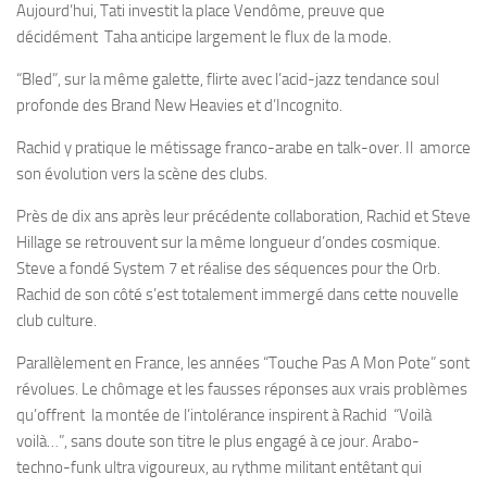
Aujourd’hui, Tati investit la place Vendôme, preuve que
décidément Taha anticipe largement le flux de la mode.
“Bled”, sur la même galette, flirte avec l’acid-jazz tendance soul
profonde des Brand New Heavies et d’Incognito.
Rachid y pratique le métissage franco-arabe en talk-over. Il amorce
son évolution vers la scène des clubs.
Près de dix ans après leur précédente collaboration, Rachid et Steve
Hillage se retrouvent sur la même longueur d’ondes cosmique.
Steve a fondé System 7 et réalise des séquences pour the Orb.
Rachid de son côté s’est totalement immergé dans cette nouvelle
club culture.
Parallèlement en France, les années “Touche Pas A Mon Pote” sont
révolues. Le chômage et les fausses réponses aux vrais problèmes
qu’offrent la montée de l’intolérance inspirent à Rachid “Voilà
voilà…”, sans doute son titre le plus engagé à ce jour. Arabo-
techno-funk ultra vigoureux, au rythme militant entêtant qui