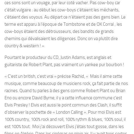
ces sons sont un voyage, par leur coté vacher. Pas cow-boy car
c’était vulgaire : au début les cow-boys c’étaient les méchants,
c’étaient des voyous. Au départ ce n’étaient pas des gens bien. Le
terme est apparu à l’époque de Tombstone et de OK Corral ; les
cow-boys étaient des détrousseurs, des bandits de grands
chemins qui dévalisaient les diligences. Donc on va plutôt dire
country & western ! »
Pourtant le producteur du CD, Justin Adams, est anglais et
guitariste de Robert Plant, pas vraiment un yankee pur bourbon !
« C’est un british, c’est vrai » précise Rachid, « Mais il aime cette
musique, comme beaucoup de musiciens rock, ça fait partie de nos
racines. Quand tu parles à des gens comme Robert Plant ou Brian
Eno ou encore David Byrne, il y a cette influence commune c’est
Elvis Presley ! Elvis est aussi le point commun des Clash, il suffit
d’observer la pochette de « London Calling ». Pour moi Elvis est
100% country, 100% rock and roll, 100% rythm & blues, 100% soul, il
est 100% tout. Moi j’ai découvert Elvis j’étais tout gosse, dans les
films en Algérie. Dans les cinémas en plein air. Il y avait trois sortes