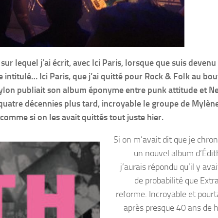
ur lequel j’ai écrit, avec Ici Paris, lorsque que suis devenu
ntitulé… Ici Paris, que j’ai quitté pour Rock & Folk au bout
Nylon publiait son album éponyme entre punk attitude et 
quatre décennies plus tard, incroyable le groupe de Mylèn
comme si on les avait quittés tout juste hier.
Si on m’avait dit que je chro
un nouvel album d’Édit
j’aurais répondu qu’il y ava
de probabilité que Extr
reforme. Incroyable et pourt
après presque 40 ans de hi