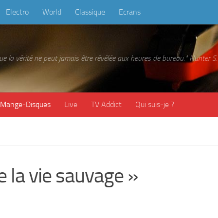
Electro
World
Classique
Ecrans
 que la vérité ne peut jamais être révélée aux heures de bureau." Hunter
Mange-Disques
Live
TV Addict
Qui suis-je ?
 la vie sauvage »