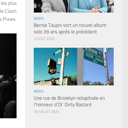
les plus
le Clash
 Pixies.
NEWS
Bernie Taupin sort un nouvel album
solo 39 ans après le précédent
3 AOÛT 2026
NEWS
Une rue de Brooklyn rebaptisée en
l’honneur d’Ol’ Dirty Bastard
30 JUILLET 2026