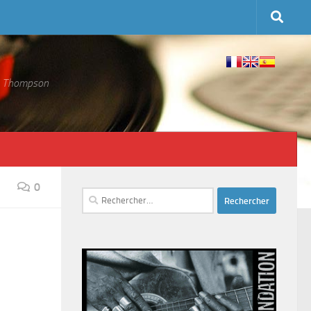
 S. Thompson
0
Rechercher :