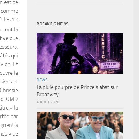
en est de
st comme
é, les 12
BREAKING NEWS
, ont la
tive que
esseurs,
âtés qui
Nylon. Et
 ouvre le
NEWS
isives et
La pluie pourpre de Prince s’abat sur
Chrissie
Broadway
» d’ OMD
4 AOÛT 2026
itre « la
ortée par
agnent à
es » de