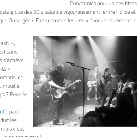
Eurythmics pour un des titres 
 nostalgique des 80’s balance vigoureusement entre Police et 
que l’insurgée « Faits comme des rats » évoque carrément les
ash » ,
est sans
um s’achève
ité »
compris, ce
d mouillé,
mps ? Pensée
ml
), parti
duit les
 mais c’est