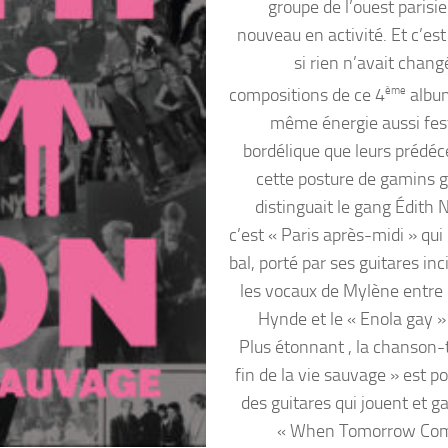
groupe de l’ouest parisi
nouveau en activité. Et c’e
si rien n’avait chang
compositions de ce 4
ème
album
même énergie aussi fes
bordélique que leurs prédéc
cette posture de gamins g
distinguait le gang Édith 
c’est « Paris après-midi » qui
bal, porté par ses guitares inc
les vocaux de Mylène entre 
Hynde et le « Enola gay 
Plus étonnant , la chanson-t
fin de la vie sauvage » est p
des guitares qui jouent et g
« When Tomorrow Com