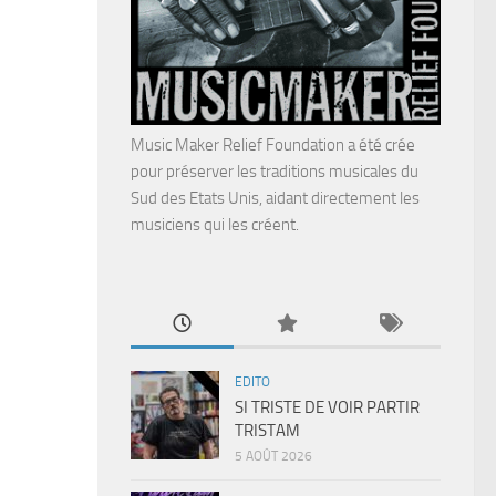
Music Maker Relief Foundation a été crée
pour préserver les traditions musicales du
Sud des Etats Unis, aidant directement les
musiciens qui les créent.
EDITO
SI TRISTE DE VOIR PARTIR
TRISTAM
5 AOÛT 2026