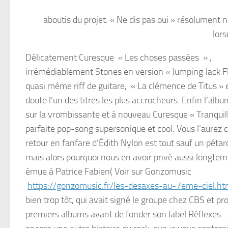
aboutis du projet. « Ne dis pas oui » résolument
lors
Délicatement Curesque « Les choses passées » ,
irrémédiablement Stones en version « Jumping Jack Fl
quasi même riff de guitare, « La clémence de Titus » 
doute l’un des titres les plus accrocheurs. Enfin l’alb
sur la vrombissante et à nouveau Curesque « Tranquill
parfaite pop-song supersonique et cool. Vous l’aurez 
retour en fanfare d’Édith Nylon est tout sauf un pétar
mais alors pourquoi nous en avoir privé aussi longte
émue à Patrice Fabien( Voir sur Gonzomusic
https://gonzomusic.fr/les-desaxes-au-7eme-ciel.ht
bien trop tôt, qui avait signé le groupe chez CBS et pro
premiers albums avant de fonder son label Réflexes…