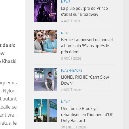
NEWS
La pluie pourpre de Prince
s’abat sur Broadway
4 AOÛT 2026
NEWS
Bernie Taupin sort un nouvel
 de six
album solo 39 ans après le
précédent
New
3 AOÛT 2026
e Khaski
FLASH-BACKS
LIONEL RICHIE “Can’t Slow
niquerais
Down”
h Nylon,
2 AOÛT 2026
it autant
NEWS
aballe se
Une rue de Brooklyn
ant vrai,
rebaptisée en l’honneur d’Ol’
Dirty Bastard
atus, le
30 JUILLET 2026