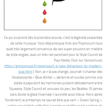
Ce qui surprend dès la première écoute, c’est la légèreté exacerbée
de cette musique. Voici déjà presque trois ans Popincourt nous
avait très largement convaincus de ses super pouvoirs en matière
de style anglais, avec un très net penchant pour le Style Council de
Paul Weller (Voir sur Gonzomusic
https://gonzomusic.fr/popincourt-a-new-dimension-to-modern-
love.html
). Non, je n’ai pas changé, pourrait-il chanter dès
l’évanescente « Blue Winter », aérienne et sucrée comme une
barbe à papa dont les harmonies pulsent délicatement entre
Squeeze, Style Council et, excusez du peu, les Beatles. Et jamais
sans doute la glace hivernale n’aura été aussi bleue. Alors après
forcément, le printemps ne saurait être que vert. « Green Spring »,
certes very british, cette fois s’aventure plutôt sur les sentiers de