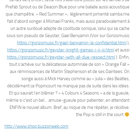
Prefab Sprout ou de Deacon Blue pour une balade aussi acoustique
que champêtre. « Red Summer », légèrement pimenté samba me
fait d’abord songer à Michael Franks, mais aussi paradoxalement à
un autre surdoué adepte de coolitude sonique, celui qui se cache
sous son pseudo de Geyster, Gael Benyamin (Voir sur Gonzomusic
https://gonzomusic.fr/gael-benyamin-la-confidential.html
),
https://gonzomusic.fr/geyster-knight-games-i-ii-iii.html
et aussi
https://gonzomusic.fr/geyster-with-all-due-respect.html
). Enfin,
tout s’achève sur la délicatesse automnale de son « Orange Fall »
aux réminiscences de Martin Stephenson et de ses Daintees. On
songe aussi à Mick Harvey comme au « Julia » des Beatles,
décidément ce Popincourt ne manque pas de suite dans les idées.
Et qui saurait l’en blâmer ? « 4 Colours 4 Seasons » a de la gueule,
même si c’est un bel… amuse-gueule pour patienter, en attendant
ENFIN le nouvel album. Bref, au risque de me répéter, je récidive:
the Pop is still in the court
http://www.shop.buzzonweb.com