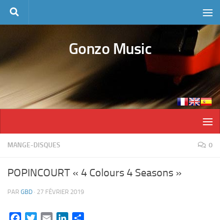
Skip to content
Gonzo Music
MANGE-DISQUES
0
POPINCOURT « 4 Colours 4 Seasons »
PAR
GBD
·
27 FÉVRIER 2019
Facebook
Twitter
Email
LinkedIn
Partager