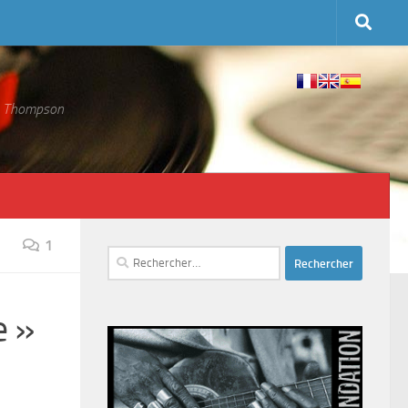
 S. Thompson
1
Rechercher :
e »