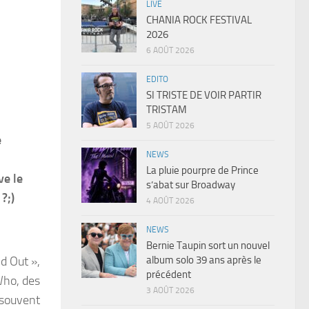
LIVE
CHANIA ROCK FESTIVAL
2026
6 AOÛT 2026
EDITO
SI TRISTE DE VOIR PARTIR
TRISTAM
5 AOÛT 2026
e
NEWS
La pluie pourpre de Prince
ve le
s’abat sur Broadway
?;)
4 AOÛT 2026
NEWS
Bernie Taupin sort un nouvel
album solo 39 ans après le
d Out »,
précédent
Who, des
3 AOÛT 2026
 souvent