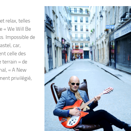
 relax, telles
te « We Will Be
s. Impossible de
astel, car,
ent celle des
 terrain » de
nal, « A New
nt privilégié,