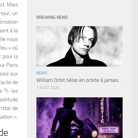
art. Mais
mour, un
BREAKING NEWS
l’émotion
uant à la
elle nous
leu » où
 pour la
our Paris
 soul aux
NEWS
William Orbit hélas en orbite à jamais…
facile de
7 AOÛT 2026
r ?)- les
oolitude
instar de
sation ».
 de