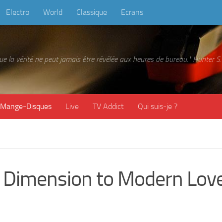
Electro
World
Classique
Ecrans
 que la vérité ne peut jamais être révélée aux heures de bureau." Hunter
Mange-Disques
Live
TV Addict
Qui suis-je ?
Dimension to Modern Lov