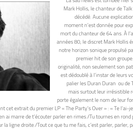
La sad news est tombée hier soi
Mark Hollis, le chanteur de Talk
décédé. Aucune explication
moment n’est donnée pour expl
mort du chanteur de 64 ans. À l’
années 80, le discret Mark Hollis 
notre horizon sonique propulsé par
premier hit de son groupe
originalité, non seulement son p
est dédoublé à l’instar de leurs v
palier les Duran Duran ou de 
mais surtout leur irrésistible
porte également le nom de leur fo
cet extrait du premier LP « The Party’s Over » : « Te l’ai-je 
J’en ai marre de t’écouter parler en rimes./Tu tournes en rond
ur la ligne droite./Tout ce que tu me fais, c’est parler, parler, 