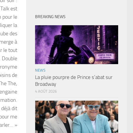
r soir :
 Talk est
 pour le
BREAKING NEWS
iquer la
aube des
émerge à
 le tout
. Double
atronyme
NEWS
oisins de
La pluie pourpre de Prince s’abat sur
The The,
Broadway
 rengaine
4 AOÛT 2026
rmation.
déjà dit
 pour me
parler… »