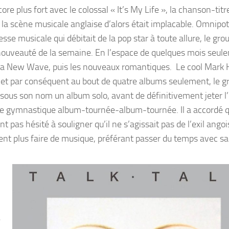
re plus fort avec le colossal « It’s My Life », la chanson-titr
s, la scène musicale anglaise d’alors était implacable. Omnipo
se musicale qui débitait de la pop star à toute allure, le gro
a nouveauté de la semaine. En l’espace de quelques mois seul
 la New Wave, puis les nouveaux romantiques. Le cool Mark H
s et par conséquent au bout de quatre albums seulement, le g
ra sous son nom un album solo, avant de définitivement jeter l
able gymnastique album-tournée-album-tournée. Il a accordé 
nt pas hésité à souligner qu’il ne s’agissait pas de l’exil ango
ment plus faire de musique, préférant passer du temps avec sa 
e