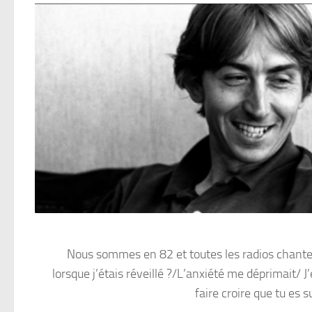
Nous sommes en 82 et toutes les radios chantent 
lorsque j’étais réveillé ?/L’anxiété me déprimait/ 
faire croire que tu es s