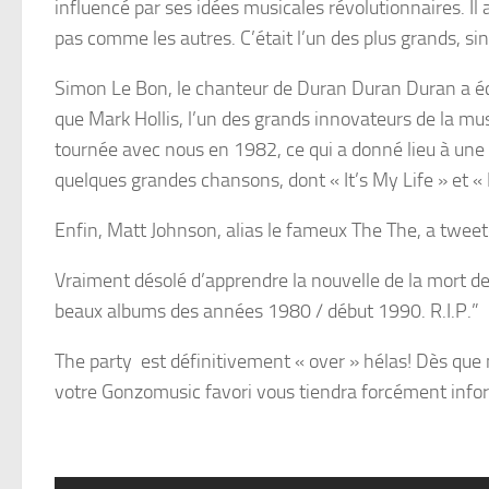
influencé par ses idées musicales révolutionnaires. I
pas comme les autres. C’était l’un des plus grands, sin
Simon Le Bon, le chanteur de Duran Duran Duran a éc
que Mark Hollis, l’un des grands innovateurs de la musi
tournée avec nous en 1982, ce qui a donné lieu à une a
quelques grandes chansons, dont « It’s My Life » et « 
Enfin, Matt Johnson, alias le fameux The The, a tweet
Vraiment désolé d’apprendre la nouvelle de la mort de #
beaux albums des années 1980 / début 1990. R.I.P.”
The party est définitivement « over » hélas! Dès que no
votre Gonzomusic favori vous tiendra forcément info