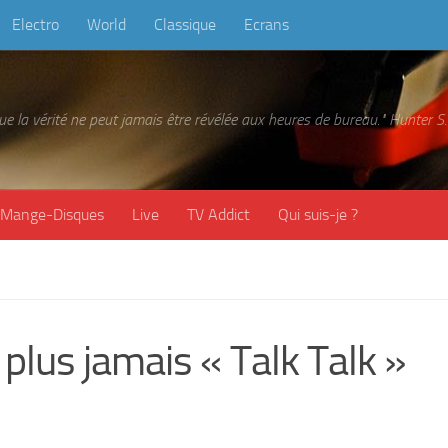
Electro
World
Classique
Ecrans
 que la vérité ne peut jamais être révélée aux heures de bureau." Hunter
Mange-Disques
Live
TV Addict
Qui suis-je ?
plus jamais « Talk Talk »