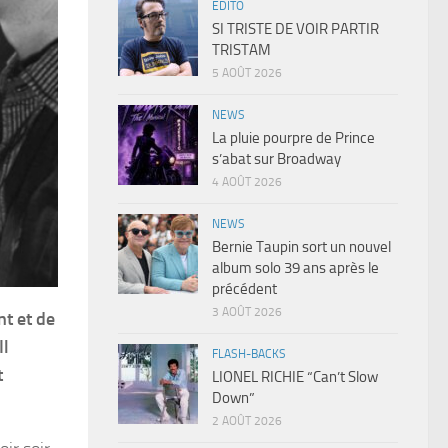
EDITO
SI TRISTE DE VOIR PARTIR
TRISTAM
5 AOÛT 2026
NEWS
La pluie pourpre de Prince
s’abat sur Broadway
4 AOÛT 2026
NEWS
Bernie Taupin sort un nouvel
album solo 39 ans après le
précédent
3 AOÛT 2026
nt et de
Il
FLASH-BACKS
t
LIONEL RICHIE “Can’t Slow
Down”
2 AOÛT 2026