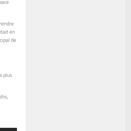
space
prendre
était en
cipal de
s plus
lis,