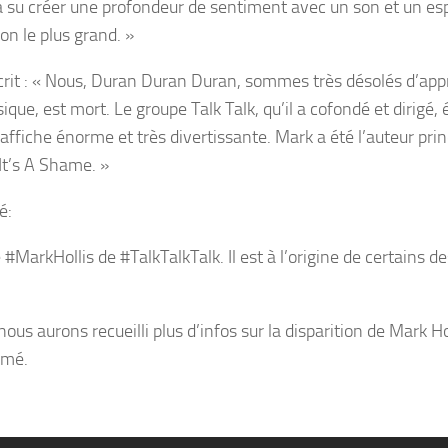
l a su créer une profondeur de sentiment avec un son et un e
on le plus grand. »
rit : « Nous, Duran Duran Duran, sommes très désolés d’ap
que, est mort. Le groupe Talk Talk, qu’il a cofondé et dirigé, 
ffiche énorme et très divertissante. Mark a été l’auteur prin
It’s A Shame. »
é:
MarkHollis de #TalkTalkTalk. Il est à l’origine de certains de
us aurons recueilli plus d’infos sur la disparition de Mark Hol
rmé.