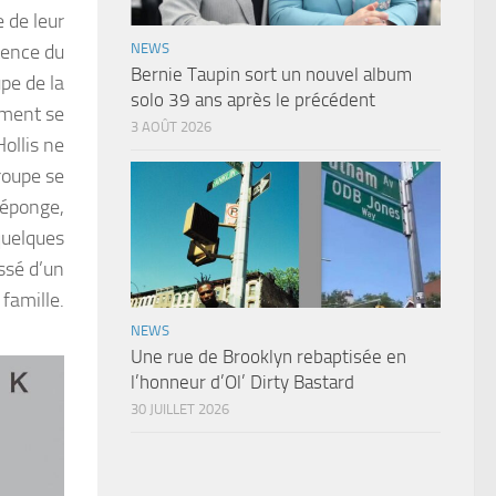
e de leur
tence du
NEWS
Bernie Taupin sort un nouvel album
upe de la
solo 39 ans après le précédent
ement se
3 AOÛT 2026
ollis ne
roupe se
’éponge,
quelques
issé d’un
famille.
NEWS
Une rue de Brooklyn rebaptisée en
l’honneur d’Ol’ Dirty Bastard
30 JUILLET 2026