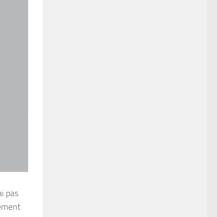
ai pas
dément