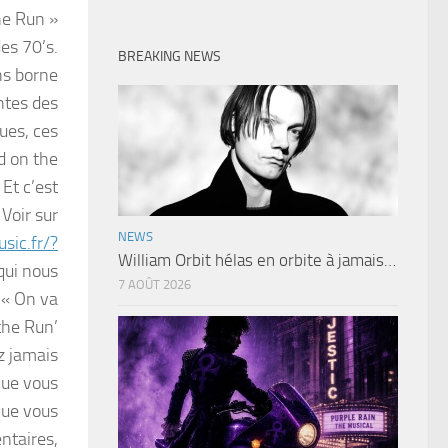
he Run »
es 70’s.
BREAKING NEWS
ns borne
ntes des
ues, ces
d on the
 Et c’est
Voir sur
NEWS
sic.fr/?
William Orbit hélas en orbite à jamais…
qui nous
7 AOÛT 2026
, « On va
the Run’
z jamais
que vous
que vous
ntaires,