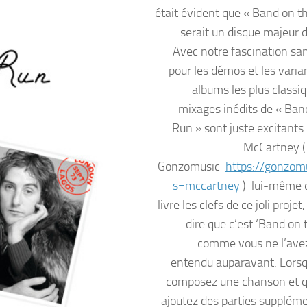
était évident que « Band on t
serait un disque majeur d
Avec notre fascination sa
pour les démos et les varia
albums les plus classiq
mixages inédits de « Ban
Run » sont juste excitants.
McCartney ( 
Gonzomusic
https://gonzomu
s=mccartney
) lui-même 
livre les clefs de ce joli projet
dire que c’est ‘Band on 
comme vous ne l’ave
entendu auparavant. Lors
composez une chanson et 
ajoutez des parties suppléme