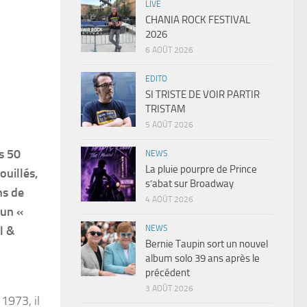
LIVE
CHANIA ROCK FESTIVAL
2026
6 AOÛT 2026
EDITO
SI TRISTE DE VOIR PARTIR
TRISTAM
5 AOÛT 2026
s 50
NEWS
La pluie pourpre de Prince
ouillés,
s’abat sur Broadway
ns de
4 AOÛT 2026
 un «
NEWS
l &
Bernie Taupin sort un nouvel
album solo 39 ans après le
précédent
3 AOÛT 2026
1973, il