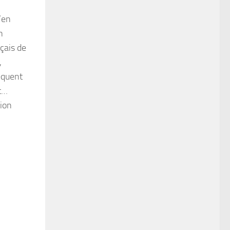
’en
n
çais de
,
équent
nt…
tion