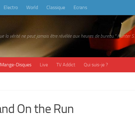
Electro
World
Classique
Ecrans
 que la vérité ne peut jamais être révélée aux heures de bureau." Hunter
Mange-Disques
Live
TV Addict
Qui suis-je ?
nd On the Run