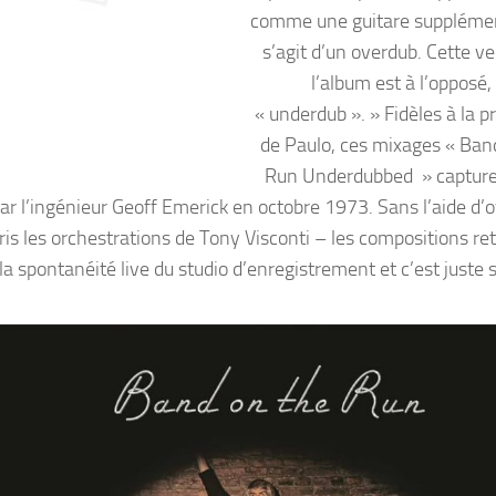
comme une guitare supplément
s’agit d’un overdub. Cette ve
l’album est à l’opposé,
« underdub ». » Fidèles à la 
de Paulo, ces mixages « Ban
Run Underdubbed » capture
e par l’ingénieur Geoff Emerick en octobre 1973. Sans l’aide d
s les orchestrations de Tony Visconti – les compositions re
 la spontanéité live du studio d’enregistrement et c’est juste 