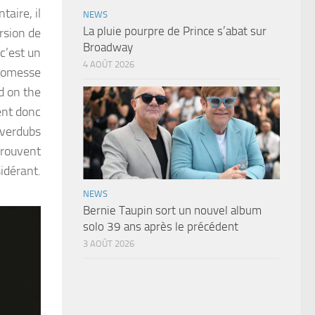
aire, il
NEWS
La pluie pourpre de Prince s’abat sur
rsion de
Broadway
 c’est un
4 AOÛT 2026
promesse
d on the
nt donc
’overdubs
trouvent
sidérant.
NEWS
Bernie Taupin sort un nouvel album
solo 39 ans après le précédent
3 AOÛT 2026