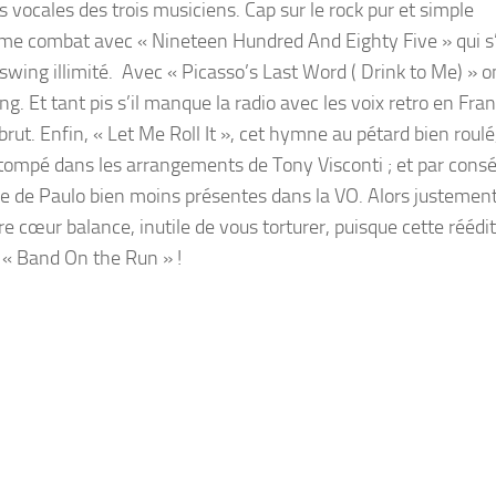
 vocales des trois musiciens. Cap sur le rock pur et simple
ême combat avec « Nineteen Hundred And Eighty Five » qui s
wing illimité. Avec « Picasso’s Last Word ( Drink to Me) » o
 Et tant pis s’il manque la radio avec les voix retro en Fran
rut. Enfin, « Let Me Roll It », cet hymne au pétard bien roulé
stompé dans les arrangements de Tony Visconti ; et par cons
asse de Paulo bien moins présentes dans la VO. Alors justeme
e cœur balance, inutile de vous torturer, puisque cette réédi
 « Band On the Run » !