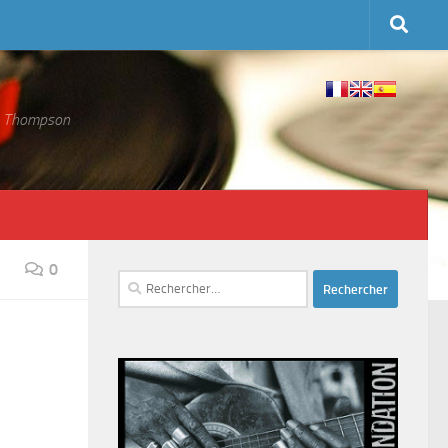
 S. Thompson
0
Rechercher :