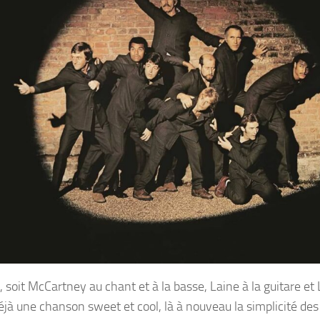
 , soit McCartney au chant et à la basse, Laine à la guitare et
déjà une chanson sweet et cool, là à nouveau la simplicité des