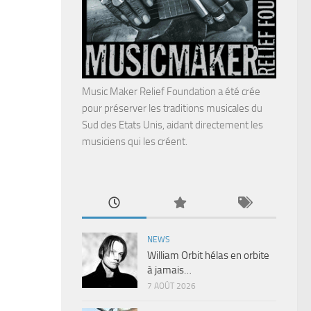
Music Maker Relief Foundation a été crée
pour préserver les traditions musicales du
Sud des Etats Unis, aidant directement les
musiciens qui les créent.
NEWS
William Orbit hélas en orbite
à jamais…
7 AOÛT 2026