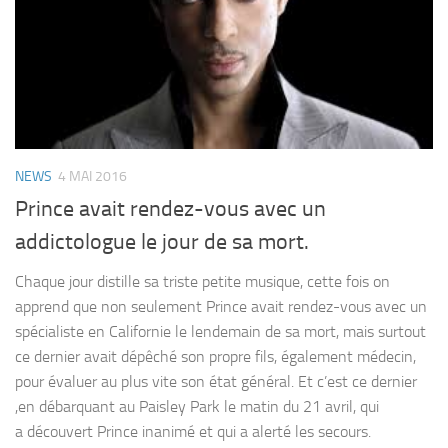
NEWS
4 MAI 2016
Prince avait rendez-vous avec un
addictologue le jour de sa mort.
Chaque jour distille sa triste petite musique, cette fois on
apprend que non seulement Prince avait rendez-vous avec un
spécialiste en Californie le lendemain de sa mort, mais surtout
ce dernier avait dépêché son propre fils, également médecin,
pour évaluer au plus vite son état général. Et c’est ce dernier
,en débarquant au Paisley Park le matin du 21 avril, qui
a découvert Prince inanimé et qui a alerté les secours.