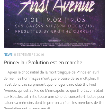
NEWS
5 SEPTEMBRE 2016
Prince: la révolution est en marche
Après le choc initial de la mort tragique de Prince en avril
dernier, les hommages n’ont guère cessé de se multiplier. Il
n’est donc pas surprenant que le légendaire club the First
Avenue, qui est au Kid de Minneapolis ce que the Cavern était
aux Beatles, ait initié toute une série de concerts-tributes pour
saluer sa mémoire, dont le premier a réuni les membres de the
Revolution qui accompagnait...