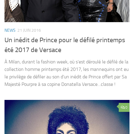
NEWS
21 JUIN 2016
Un inédit de Prince pour le défilé printemps
été 2017 de Versace
À Milan, durant la fashion week, où s’est déroulé le défilé de la
collection homme printemps été 2017, les mannequins ont eu
le privilège de défiler au son d’un inédit de Prince offert par Sa
Majesté Pourpre à sa copine Donatella Versace…classe !
0