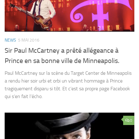
NEWS
5 MAI 2016
Sir Paul McCartney a prêté allégeance à
Prince en sa bonne ville de Minneapolis.
Paul McCartney sur la scène du Target Center de Minneapolis
a rendu hier soir urbi et orbi un vibrant hommage à Prince
tragiquement disparu si tôt. Et c’est sa propre page Facebook
qui s’en fait l’écho.
0