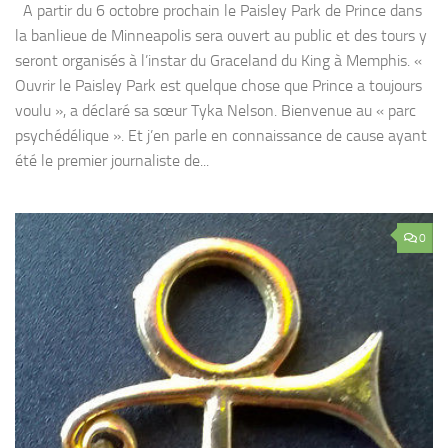
A partir du 6 octobre prochain le Paisley Park de Prince dans
la banlieue de Minneapolis sera ouvert au public et des tours y
seront organisés à l’instar du Graceland du King à Memphis. «
Ouvrir le Paisley Park est quelque chose que Prince a toujours
voulu », a déclaré sa sœur Tyka Nelson. Bienvenue au « parc
psychédélique ». Et j’en parle en connaissance de cause ayant
été le premier journaliste de...
0