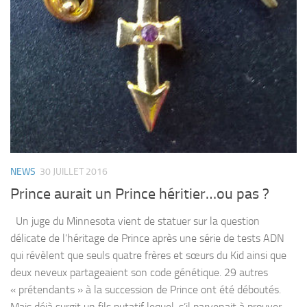
NEWS
30 JUILLET 2016
Prince aurait un Prince héritier…ou pas ?
Un juge du Minnesota vient de statuer sur la question
délicate de l’héritage de Prince après une série de tests ADN
qui révèlent que seuls quatre frères et sœurs du Kid ainsi que
deux neveux partageaient son code génétique. 29 autres
« prétendants » à la succession de Prince ont été déboutés.
Mais déjà surgit un fils putatif lequel, s’il parvenait à prouver