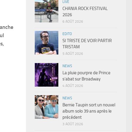
LIVE
CHANIA ROCK FESTIVAL
2026
6 AOÛT 2026
lanche
EDITO
ul
SI TRISTE DE VOIR PARTIR
s,
TRISTAM
5 AOÛT 2026
NEWS
La pluie pourpre de Prince
s’abat sur Broadway
4 AOÛT 2026
NEWS
Bernie Taupin sort un nouvel
album solo 39 ans après le
précédent
3 AOÛT 2026