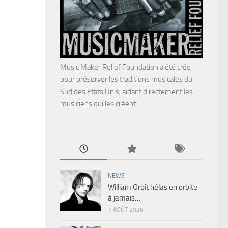
Music Maker Relief Foundation a été crée
pour préserver les traditions musicales du
Sud des Etats Unis, aidant directement les
musiciens qui les créent.
NEWS
William Orbit hélas en orbite
à jamais…
7 AOÛT 2026