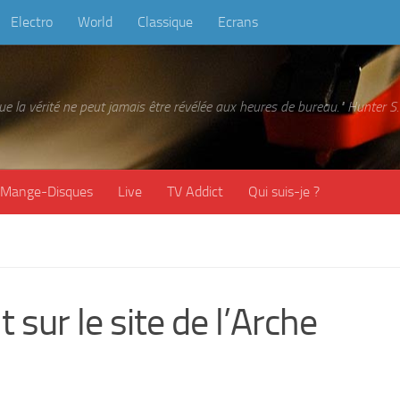
Electro
World
Classique
Ecrans
 que la vérité ne peut jamais être révélée aux heures de bureau." Hunter
Mange-Disques
Live
TV Addict
Qui suis-je ?
 sur le site de l’Arche