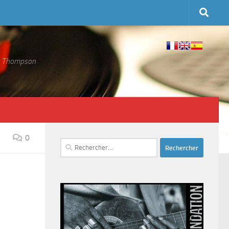
 S. Thompson
0
Rechercher :