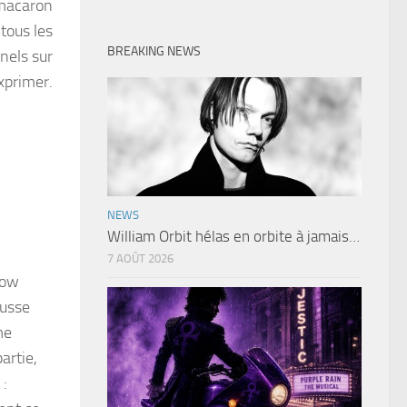
 macaron
tous les
BREAKING NEWS
nels sur
exprimer.
NEWS
William Orbit hélas en orbite à jamais…
7 AOÛT 2026
how
eusse
me
artie,
 :