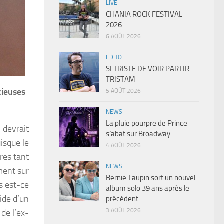
LIVE
CHANIA ROCK FESTIVAL
2026
6 AOÛT 2026
EDITO
SI TRISTE DE VOIR PARTIR
TRISTAM
cieuses
5 AOÛT 2026
NEWS
La pluie pourpre de Prince
 devrait
s’abat sur Broadway
isque le
4 AOÛT 2026
res tant
NEWS
ment sur
Bernie Taupin sort un nouvel
s est-ce
album solo 39 ans après le
ide d’un
précédent
3 AOÛT 2026
de l’ex-