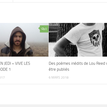
0
EN JEDI « VIVE LES
Des poèmes inédits de Lou Reed 
SODE 1
être publiés
017
6 MARS 2018