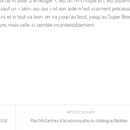
 de m’aider à le rédiger. C’est un fin critique et c’est juste
out sauf un « béni-oui-oui » et son aide m’est vraiment précieu
et si tout va bien, on ira jusqu’au bout, jusqu’au Super Bowl
rture, mais celle-ci semble incontestablement
ARTICLE SUIVANT
CULE
Paul McCartney à la (re)conquête du catalogue Beatles