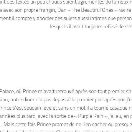
elant des textes un peu chauds soient agrémentés du fameux
s avec son propre frangin, Dan « The Beautiful Ones » ravira 
ment il compte y aborder des sujets aussi intimes que person
lesquels il avait toujours refusé de s’
e Palace, où Prince m’avait retrouvé après son tout premier s
asion, notre diner n’a pas dépassé le premier plat après que j’
Prince s’est soudain levé et sans un mot il a tourné casaque 
ées plus tard, avec la sortie de « Purple Rain » j’ai eu, en p
n . Mais cette fois Prince promet de ne rien cacher ou presque