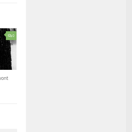
0
vont