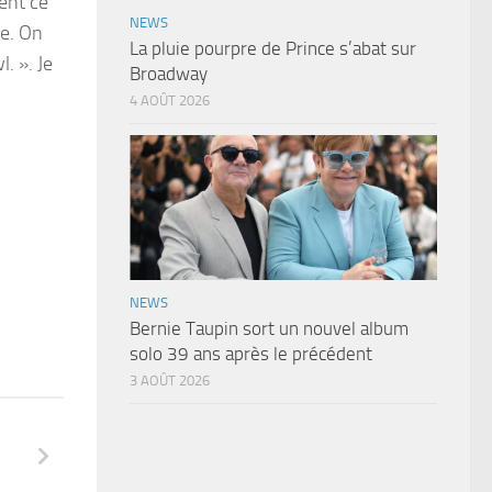
ment ce
NEWS
se. On
La pluie pourpre de Prince s’abat sur
. ». Je
Broadway
4 AOÛT 2026
NEWS
Bernie Taupin sort un nouvel album
solo 39 ans après le précédent
3 AOÛT 2026