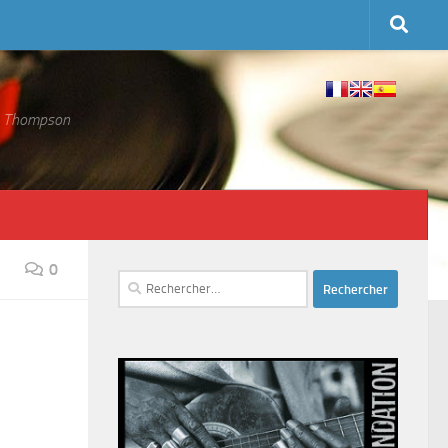
 S. Thompson
0
Rechercher :