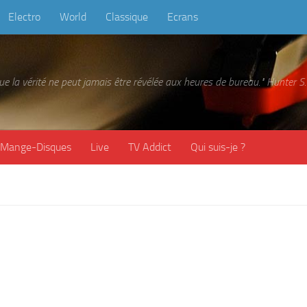
Electro
World
Classique
Ecrans
 que la vérité ne peut jamais être révélée aux heures de bureau." Hunter
Mange-Disques
Live
TV Addict
Qui suis-je ?