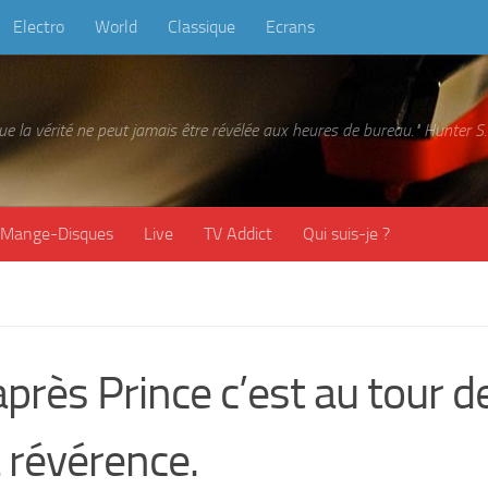
Electro
World
Classique
Ecrans
 que la vérité ne peut jamais être révélée aux heures de bureau." Hunter
Mange-Disques
Live
TV Addict
Qui suis-je ?
près Prince c’est au tour d
 révérence.