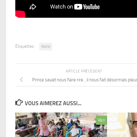
Étiquettes :
World
ARTICLE PRÉCÉDENT
Prince savait nous faire rire…il nous fait désormais pleu
VOUS AIMEREZ AUSSI...
0