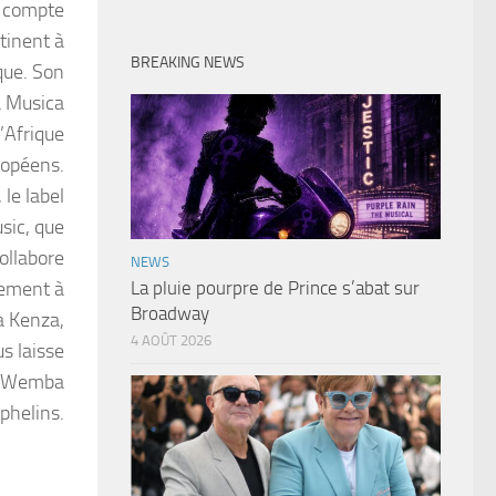
, compte
tinent à
BREAKING NEWS
que. Son
a Musica
’Afrique
ropéens.
 le label
sic, que
ollabore
NEWS
lement à
La pluie pourpre de Prince s’abat sur
Broadway
a Kenza,
4 AOÛT 2026
us laisse
pa Wemba
phelins.