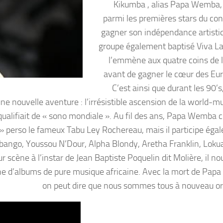
Kikumba , alias Papa Wemba
parmi les premières stars du con
gagner son indépendance artisti
groupe également baptisé Viva L
l’emmène aux quatre coins de l
avant de gagner le cœur des Eu
C’est ainsi que durant les 90’s,
ne nouvelle aventure : l’irrésistible ascension de la world-mu
qualifiait de « sono mondiale ». Au fil des ans, Papa Wemba c
 » perso le fameux Tabu Ley Rochereau, mais il participe éga
bango, Youssou N’Dour, Alpha Blondy, Aretha Franklin, Loku
 scène à l’instar de Jean Baptiste Poquelin dit Molière, il no
aine d’albums de pure musique africaine. Avec la mort de Pa
on peut dire que nous sommes tous à nouveau or