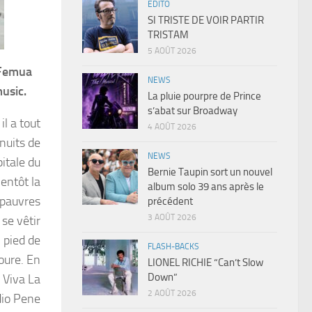
EDITO
SI TRISTE DE VOIR PARTIR
TRISTAM
5 AOÛT 2026
l Femua
NEWS
usic.
La pluie pourpre de Prince
s’abat sur Broadway
il a tout
4 AOÛT 2026
 nuits de
NEWS
itale du
Bernie Taupin sort un nouvel
entôt la
album solo 39 ans après le
 pauvres
précédent
3 AOÛT 2026
 se vêtir
 pied de
FLASH-BACKS
toure. En
LIONEL RICHIE “Can’t Slow
Down”
 Viva La
2 AOÛT 2026
io Pene