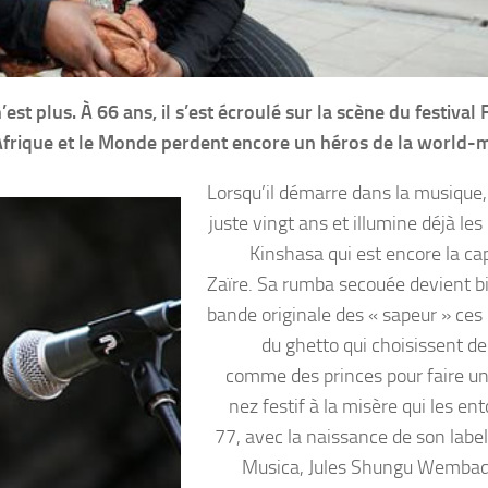
st plus. À 66 ans, il s’est écroulé sur la scène du festiva
’Afrique et le Monde perdent encore un héros de la world-m
Lorsqu’il démarre dans la musique, 
juste vingt ans et illumine déjà les
Kinshasa qui est encore la cap
Zaïre. Sa rumba secouée devient bi
bande originale des « sapeur » ces
du ghetto qui choisissent de
comme des princes pour faire un
nez festif à la misère qui les en
77, avec la naissance de son label
Musica, Jules Shungu Wembad