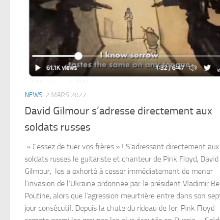
NEWS
2 MARS 2022
David Gilmour s’adresse directement aux
soldats russes
» Cessez de tuer vos frères » ! S’adressant directement aux
soldats russes le guitariste et chanteur de Pink Floyd, David
Gilmour, les a exhorté à cesser immédiatement de mener
l’invasion de l’Ukraine ordonnée par le président Vladimir Be
Poutine, alors que l’agression meurtrière entre dans son se
jour consécutif. Depuis la chute du rideau de fer, Pink Floyd