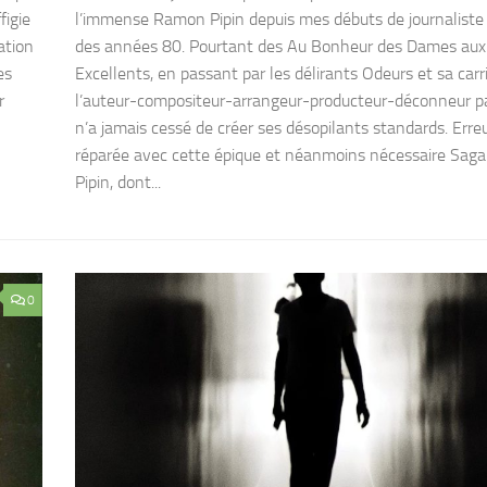
figie
l’immense Ramon Pipin depuis mes débuts de journaliste 
ation
des années 80. Pourtant des Au Bonheur des Dames aux
es
Excellents, en passant par les délirants Odeurs et sa carri
r
l’auteur-compositeur-arrangeur-producteur-déconneur pa
n’a jamais cessé de créer ses désopilants standards. Erre
réparée avec cette épique et néanmoins nécessaire Sa
Pipin, dont...
0