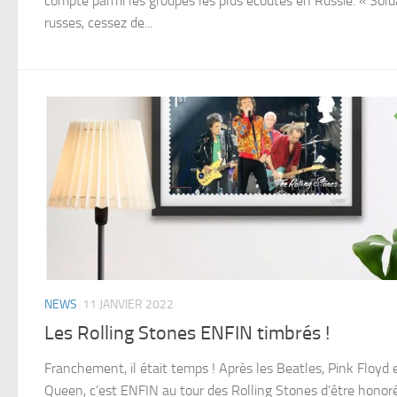
compte parmi les groupes les plus écoutés en Russie. « Sold
russes, cessez de...
NEWS
11 JANVIER 2022
Les Rolling Stones ENFIN timbrés !
Franchement, il était temps ! Après les Beatles, Pink Floyd 
Queen, c’est ENFIN au tour des Rolling Stones d’être honor