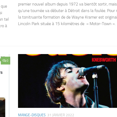
premier nouvel album depuis 1972 va bientôt sortir, mais
 que
qu’une tournée va débuter à Détroit dans la foulée. Pour
si
la tonitruante formation de de Wayne Kramer est origina
un tel
Lincoln Park située à 15 kilomètres de « Motor-Town ».
cro à
0
MANGE-DISQUES
31 JANVIER 2022