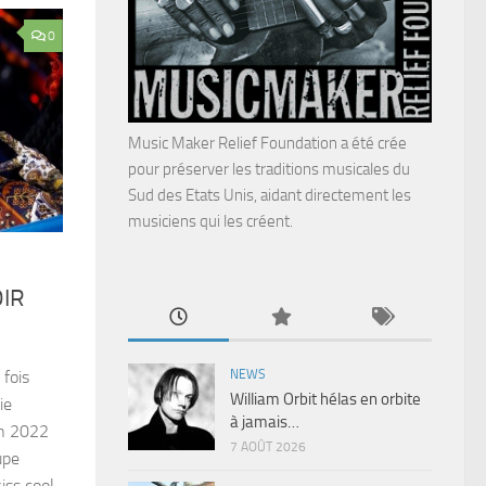
0
Music Maker Relief Foundation a été crée
pour préserver les traditions musicales du
Sud des Etats Unis, aidant directement les
musiciens qui les créent.
IR
NEWS
fois
William Orbit hélas en orbite
ie
à jamais…
ion 2022
7 AOÛT 2026
upe
iss cool