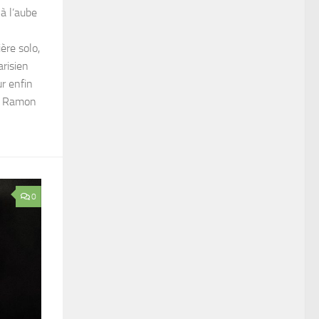
à l’aube
ère solo,
risien
ur enfin
ga Ramon
0