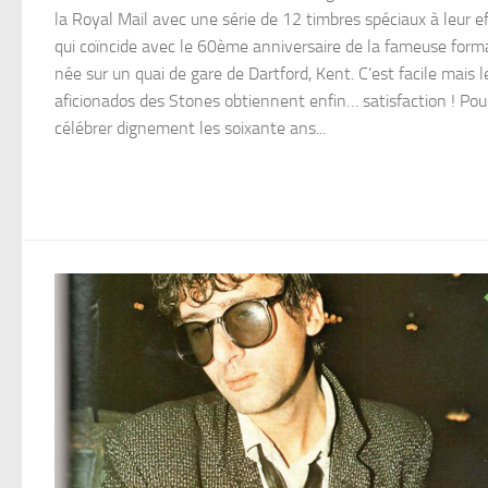
la Royal Mail avec une série de 12 timbres spéciaux à leur ef
qui coïncide avec le 60ème anniversaire de la fameuse form
née sur un quai de gare de Dartford, Kent. C’est facile mais l
aficionados des Stones obtiennent enfin… satisfaction ! Pou
célébrer dignement les soixante ans...