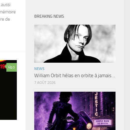
 aussi
 mémoire
BREAKING NEWS
ire de
0
NEWS
William Orbit hélas en orbite à jamais…
7 AOÛT 2026